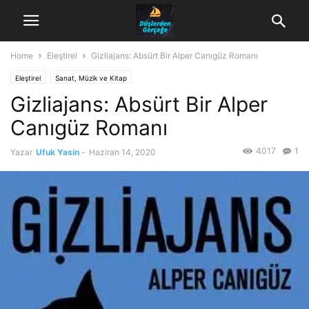
Home
Eleştirel
Gizliajans: Absürt Bir Alper Canıgüz Romanı
Eleştirel
Sanat, Müzik ve Kitap
Gizliajans: Absürt Bir Alper
Canıgüz Romanı
4017
1
Yazar
Ufuk Yasin
-
Haziran 14, 2020