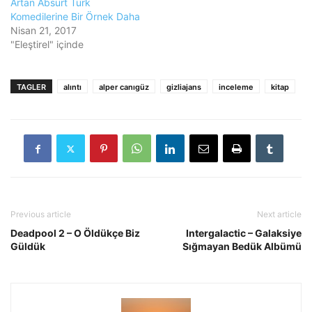
Artan Absürt Türk
Komedilerine Bir Örnek Daha
Nisan 21, 2017
"Eleştirel" içinde
TAGLER
alıntı
alper canıgüz
gizliajans
inceleme
kitap
Previous article
Next article
Deadpool 2 – O Öldükçe Biz
Intergalactic – Galaksiye
Güldük
Sığmayan Bedük Albümü