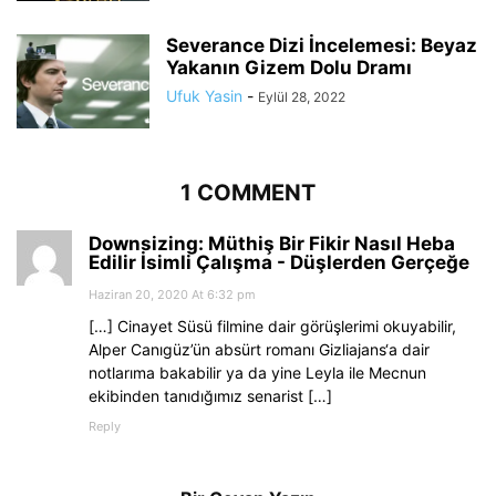
Severance Dizi İncelemesi: Beyaz
Yakanın Gizem Dolu Dramı
Ufuk Yasin
-
Eylül 28, 2022
1 COMMENT
Downsizing: Müthiş Bir Fikir Nasıl Heba
Edilir İsimli Çalışma - Düşlerden Gerçeğe
Haziran 20, 2020 At 6:32 pm
[…] Cinayet Süsü filmine dair görüşlerimi okuyabilir,
Alper Canıgüz’ün absürt romanı Gizliajans‘a dair
notlarıma bakabilir ya da yine Leyla ile Mecnun
ekibinden tanıdığımız senarist […]
Reply