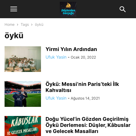
Home
Tags
öykü
öykü
Yirmi Yılın Ardından
Ufuk Yasin
-
Ocak 20, 2022
Öykü: Messi’nin Paris’teki İlk
Kahvaltısı
Ufuk Yasin
-
Ağustos 14, 2021
Doğu Yücel’in Gözden Geçirilmiş
Öykü Derlemesi: Düşler, Kâbuslar
ve Gelecek Masalları