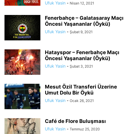
Ufuk Yasin
-
Nisan 12, 2021
Fenerbahçe – Galatasaray Maçı
Öncesi Yaşananlar (Öykü)
Ufuk Yasin
-
Şubat 9, 2021
Hatayspor – Fenerbahçe Maçı
Öncesi Yaşananlar (Öykü)
Ufuk Yasin
-
Şubat 3, 2021
Mesut Özil Transferi Üzerine
Umut Dolu Bir Öykü
Ufuk Yasin
-
Ocak 26, 2021
Café de Flore Buluşması
Ufuk Yasin
-
Temmuz 25, 2020