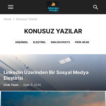
Home
Konusuz Yazılar
KONUSUZ YAZILAR
DÜŞÜNSEL
ELEŞTIREL
ENGLISH POSTS
FIKIR-BILIM
GÜNDEN KALANLAR
KATAR VE DOHA
KONUSUZ YAZILAR
MÜHENDISLIK, MIMARI VE TASARIM
ÖYKÜLERIM
OYUN VE EĞLENCE
SANAT, MÜZIK VE KITAP
SEYAHAT, SPOR, SAĞLIK VE BESLENME
SINEMA, TELEVIZYON VE DIZI
Linkedin Üzerinden Bir Sosyal Medya
Eleştirisi
Ufuk Yasin
-
Ocak 8, 2024