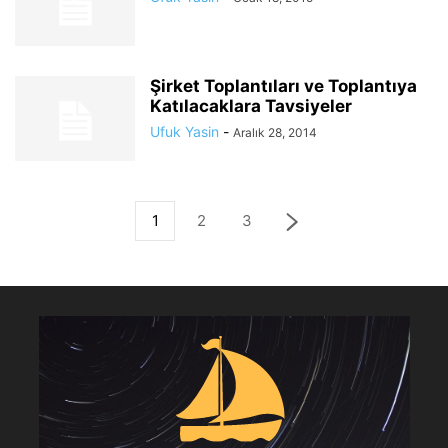
Şirket Toplantıları ve Toplantıya
Katılacaklara Tavsiyeler
Ufuk Yasin
-
Aralık 28, 2014
1
2
3