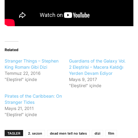
Related
Stranger Things – Stephen
Guardians of the Galaxy Vol.
King Romanı Gibi Dizi
2 Eleştirisi – Macera Kaldığı
Temmuz 22, 2016
Yerden Devam Ediyor
"Eleştirel" içinde
Mayıs 9, 2017
"Eleştirel" içinde
Pirates of the Caribbean: On
Stranger Tides
Mayıs 21, 2011
"Eleştirel" içinde
TAGLER
2. sezon
dead men tell no tales
dizi
film