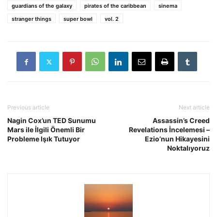
guardians of the galaxy
pirates of the caribbean
sinema
stranger things
super bowl
vol. 2
Previous article
Next article
Nagin Cox’un TED Sunumu
Assassin’s Creed
Mars ile İlgili Önemli Bir
Revelations İncelemesi –
Probleme Işık Tutuyor
Ezio’nun Hikayesini
Noktalıyoruz