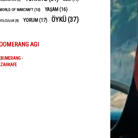
YAŞAM
(16)
WORLD OF WARCRAFT
(10)
ÖYKÜ
(37)
YORUM
(17)
YOLCULUK
(8)
OOMERANG AĞI