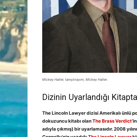
Mickey Haller, tanıştırayım, Mickey Haller.
Dizinin Uyarlandığı Kitapt
The Lincoln Lawyer dizisi Amerikalı ünlü p
dokuzuncu kitabı olan
The Brass Verdict
’i
adıyla çıkmış) bir uyarlamasıdır. 2008 yılı
Connelly’nin yazdığı
The Lincoln Lawyer
ki