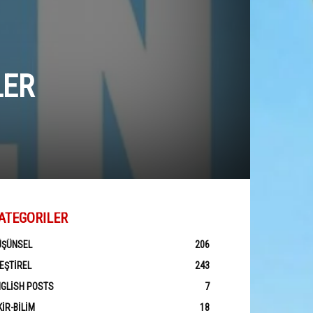
LER
ATEGORILER
ÜŞÜNSEL
206
EŞTIREL
243
GLISH POSTS
7
KIR-BILIM
18