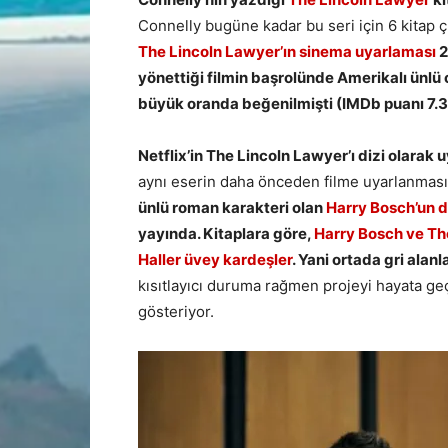
Connelly bugüne kadar bu seri için 6 kitap 
The Lincoln Lawyer’ın sinema uyarlaması
2
yönettiği filmin başrolünde Amerikalı ünl
büyük oranda beğenilmişti (IMDb puanı 7.3
Netflix’in The Lincoln Lawyer’ı dizi olarak 
aynı eserin daha önceden filme uyarlanması
ünlü roman karakteri olan
Harry Bosch’un d
yayında. Kitaplara göre,
Harry Bosch ve Th
Haller üvey kardeşler
. Yani ortada gri alanl
kısıtlayıcı duruma rağmen projeyi hayata ge
gösteriyor.