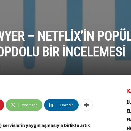
WYER – NETFLIX’IN POPÜ
DOPDOLU BIR İNCELEMESI
0
K
D
WhatsApp
Linkedin
EL
EN
servislerin yaygınlaşmasıyla birlikte artık
FI