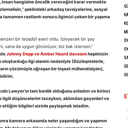
, insan hangisine öncelik vereceğini karar vermekte
G
zlemelisin,” şeklindeki arkadaş tavsiyelerine, sosyal
K
a tamamen rastlantı sonucu ilgimizi çeken bir yapıma
K
MÜ
nzeri bir tesadüf eseri oldu. İzleyecek bir şey
Ö
ni, sana da uygun görünüyor, biz bak istersen,”
OY
mde
Johnny Depp ve Amber Heard davasını
hepimizin
SA
 oluşturduğu ilgi alanım nedeniyle (Sözleşmelerle,
SE
ların çözümüyle uğraşan bir inşaat mühendisiyim),
SI
ilirim.
coln Lawyer’ın tam benlik olduğunu anladım ve birinci
E
yle ilgili düşüncelerim tazeyken, aklımdan geçenleri ve
 ettiğim bilgileri sizinle paylaşmak istedim.
 sonra kamera arkasında neler yaşandığını ve yapımın