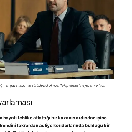
ağmen gayet akıcı ve sürükleyici olmuş. Takip etmesi heyecan veriyor.
yarlaması
 hayati tehlike atlattığı bir kazanın ardından içine
a kendini tekrardan adliye koridorlarında bulduğu bir