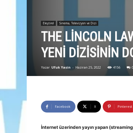
Eleştirel
Sinema, Televizyon ve Dizi
THE LINCOLN LA
YENI DIZISININ 
Yazar
Ufuk Yasin
-
Haziran 25, 2022
4156
Facebook
X
Pinterest
İnternet üzerinden yayın yapan (streaming) 