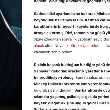
dönemi, ele aldığı davaları ve geçmişte yaş
Sadece dizi uyarlamasına bakarak Michael C
koyduğunu belirtmek lazım.
Katman katman
karakterlerin bireysel hikayelerini de kur
ortaya çıkartmış.
Dizi, romanın bu güçlü yö
diziyi izledikten sonra ilk yaptığım şey gid
almak
oldu. Neyse ki
Kindle Unlimited
ile ü
kalmadan sahip oldum.
Dizinin başarılı bulduğum bir diğer yönü d
Sahneler, dekorlar, araçlar, kıyafetler, kam
bir prodüksiyon olmuş.
Beni rahatsız eden 
Mickey Haller karakterine can veren Manuel
bu gruba dahil değilim.
Ben karakter ile oy
sıkıntılar yaşamış, psikolojisi çok da yeri
hayatın olağan akışına uygun geldi. Biraz 
Sudan çıkmış balık donukluğu…