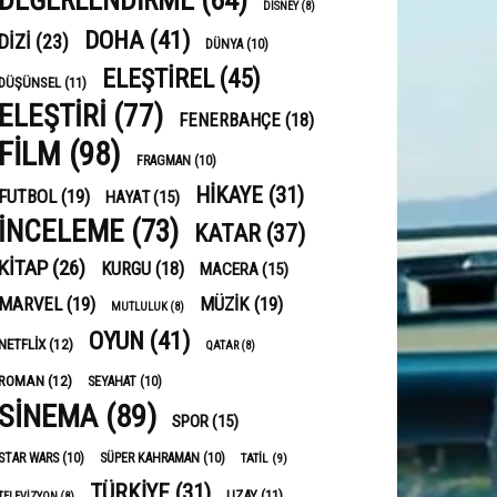
DEĞERLENDIRME
(64)
DISNEY
(8)
DOHA
(41)
DIZI
(23)
DÜNYA
(10)
ELEŞTIREL
(45)
DÜŞÜNSEL
(11)
ELEŞTIRI
(77)
FENERBAHÇE
(18)
FILM
(98)
FRAGMAN
(10)
HIKAYE
(31)
FUTBOL
(19)
HAYAT
(15)
INCELEME
(73)
KATAR
(37)
KITAP
(26)
KURGU
(18)
MACERA
(15)
MARVEL
(19)
MÜZIK
(19)
MUTLULUK
(8)
OYUN
(41)
NETFLIX
(12)
QATAR
(8)
ROMAN
(12)
SEYAHAT
(10)
SINEMA
(89)
SPOR
(15)
STAR WARS
(10)
SÜPER KAHRAMAN
(10)
TATIL
(9)
TÜRKIYE
(31)
UZAY
(11)
TELEVIZYON
(8)