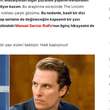
rim. Madalyonun diğer yüzünde yapımın kendinden
iliyor bazen.
Bu araştırma sürecinde The Lincoln
 noktası çarptı gözüme.
Bu nedenle, basit bir dizi
tap serisine de değineceğim kapsamlı bir yazı
rolündeki
Manuel Garcia-Rulfo
’nun ilginç hikayesini de
r yazı sizleri bekliyor. Hadi başlıyoruz!