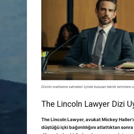
Dizinin mahkeme sahneleri içinde bulunan teknik terimlere r
The Lincoln Lawyer Dizi U
The Lincoln Lawyer, avukat Mickey Haller’ın
düştüğü içki bağımlılığını atlattıktan sonr