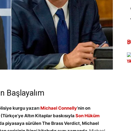
B
an Başlayalım
olisiye kurgu yazarı
Michael Connelly
’nin on
n (Türkçe’ye Altın Kitaplar baskısıyla
Son Hüküm
nda piyasaya sürülen The Brass Verdict, Michael
tap serisinin ikinci kitabıdır aynı zamanda.
Michael