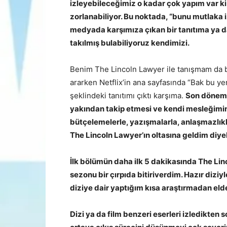
izleyebileceğimiz o kadar çok yapım var ki
zorlanabiliyor. Bu noktada, “bunu mutlaka i
medyada karşımıza çıkan bir tanıtıma ya d
takılmış bulabiliyoruz kendimizi.
Benim The Lincoln Lawyer ile tanışmam da be
ararken Netflix’in ana sayfasında “Bak bu ye
şeklindeki tanıtımı çıktı karşıma.
Son döne
yakından takip etmesi ve kendi mesleğimin
bütçelemelerle, yazışmalarla, anlaşmazlık
The Lincoln Lawyer’ın oltasına geldim diyeb
İlk bölümün daha ilk 5 dakikasında The Lin
sezonu bir çırpıda bitiriverdim. Hazır dizi
diziye dair yaptığım kısa araştırmadan elde
Dizi ya da film benzeri eserleri izledikten