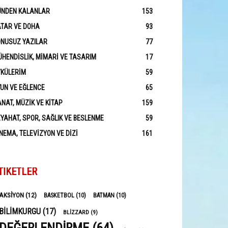
ÜNDEN KALANLAR
153
ATAR VE DOHA
93
ONUSUZ YAZILAR
77
HENDISLIK, MIMARI VE TASARIM
17
YKÜLERIM
59
UN VE EĞLENCE
65
NAT, MÜZIK VE KITAP
159
YAHAT, SPOR, SAĞLIK VE BESLENME
59
NEMA, TELEVIZYON VE DIZI
161
TIKETLER
AKSIYON
(12)
BASKETBOL
(10)
BATMAN
(10)
BILIMKURGU
(17)
BLIZZARD
(9)