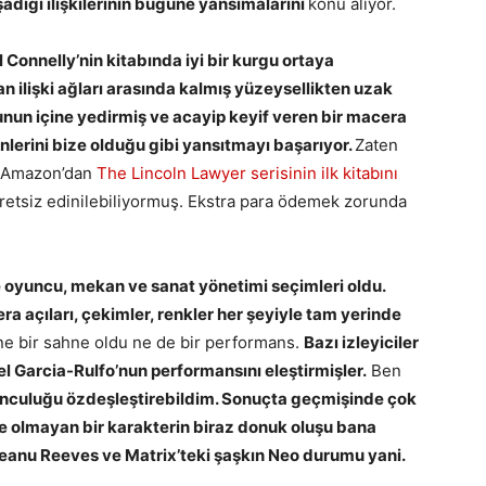
adığı ilişkilerinin bugüne yansımalarını
konu alıyor.
onnelly’nin kitabında iyi bir kurgu ortaya
 ilişki ağları arasında kalmış yüzeysellikten uzak
gunun içine yedirmiş ve acayip keyif veren bir macera
nlerini bize olduğu gibi yansıtmayı başarıyor.
Zaten
ip Amazon’dan
The Lincoln Lawyer serisinin ilk kitabını
cretsiz edinilebiliyormuş. Ekstra para ödemek zorunda
e oyuncu, mekan ve sanat yönetimi seçimleri oldu.
era açıları, çekimler, renkler her şeyiyle tam yerinde
ne bir sahne oldu ne de bir performans.
Bazı izleyiciler
 Garcia-Rulfo’nun performansını eleştirmişler.
Ben
unculuğu özdeşleştirebildim. Sonuçta geçmişinde çok
nde olmayan bir karakterin biraz donuk oluşu bana
Keanu Reeves ve Matrix’teki şaşkın Neo durumu yani.