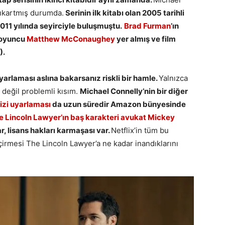
çıkartmış durumda.
Serinin ilk kitabı olan 2005 tarihli
011 yılında seyirciyle buluşmuştu.
Brad Furman
’ın
ü oyuncu
Matthew McConaughey
yer almış ve film
).
uyarlaması aslına bakarsanız riskli bir hamle.
Yalnızca
 değil problemli kısım.
Michael Connelly’nin bir diğer
izi uyarlaması
da uzun süredir Amazon bünyesinde
e Lincoln Lawyer’ın baş karakteri avukat Mickey
ar, lisans hakları karmaşası var.
Netflix’in tüm bu
çirmesi The Lincoln Lawyer’a ne kadar inandıklarını