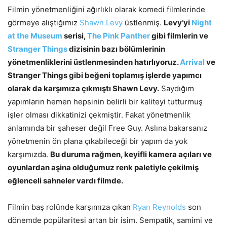
Filmin yönetmenliğini ağırlıklı olarak komedi filmlerinde
görmeye alıştığımız
Shawn Levy
üstlenmiş.
Levy’yi
Night
at the Museum
serisi,
The Pink Panther
gibi filmlerin ve
Stranger Things
dizisinin bazı bölümlerinin
yönetmenliklerini üstlenmesinden hatırlıyoruz.
Arrival
ve
Stranger Things gibi beğeni toplamış işlerde yapımcı
olarak da karşımıza çıkmıştı Shawn Levy.
Saydığım
yapımların hemen hepsinin belirli bir kaliteyi tutturmuş
işler olması dikkatinizi çekmiştir. Fakat yönetmenlik
anlamında bir şaheser değil Free Guy. Aslına bakarsanız
yönetmenin ön plana çıkabileceği bir yapım da yok
karşımızda.
Bu duruma rağmen, keyifli kamera açıları ve
oyunlardan aşina olduğumuz renk paletiyle çekilmiş
eğlenceli sahneler vardı filmde.
Filmin baş rolünde karşımıza çıkan
Ryan Reynolds
son
dönemde popülaritesi artan bir isim. Sempatik, samimi ve