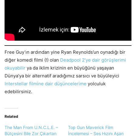
Free Guy’ın ardından yine Ryan Reynolds’un oynadığı bir
diğer komedi filmi (!) olan
Deadpool 2’ye dair görüşlerimi
okuyabilir
ya da iklim krizinin en büyüğünü yaşayan
Dünya’ya bir alternatif aradığımız sarsıcı ve büyüleyici
Interstellar filmine dair düşüncelerime
yolculuk
edebilirsiniz.
Related
The Man From U.N.C.L.E. –
Top Gun Maverick Film
Bütçesini Bile Zor Çıkartan
İncelemesi – Ses Hızını Aşan