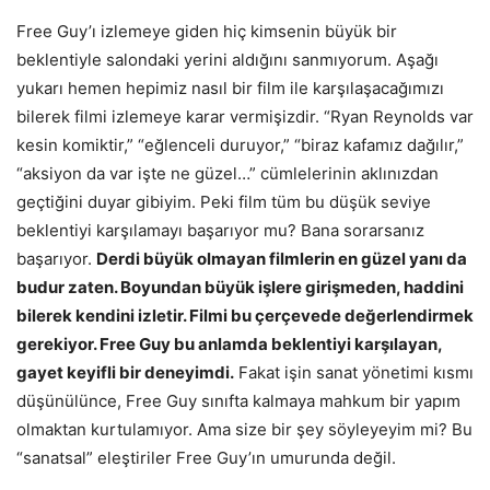
Free Guy’ı izlemeye giden hiç kimsenin büyük bir
beklentiyle salondaki yerini aldığını sanmıyorum. Aşağı
yukarı hemen hepimiz nasıl bir film ile karşılaşacağımızı
bilerek filmi izlemeye karar vermişizdir. “Ryan Reynolds var
kesin komiktir,” “eğlenceli duruyor,” “biraz kafamız dağılır,”
“aksiyon da var işte ne güzel…” cümlelerinin aklınızdan
geçtiğini duyar gibiyim. Peki film tüm bu düşük seviye
beklentiyi karşılamayı başarıyor mu? Bana sorarsanız
başarıyor.
Derdi büyük olmayan filmlerin en güzel yanı da
budur zaten. Boyundan büyük işlere girişmeden, haddini
bilerek kendini izletir. Filmi bu çerçevede değerlendirmek
gerekiyor. Free Guy bu anlamda beklentiyi karşılayan,
gayet keyifli bir deneyimdi.
Fakat işin sanat yönetimi kısmı
düşünülünce, Free Guy sınıfta kalmaya mahkum bir yapım
olmaktan kurtulamıyor. Ama size bir şey söyleyeyim mi? Bu
“sanatsal” eleştiriler Free Guy’ın umurunda değil.