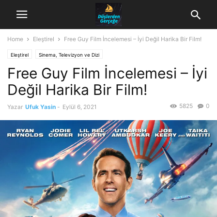
Home
Eleştirel
Free Guy Film İncelemesi – İyi Değil Harika Bir Film!
Eleştirel
Sinema, Televizyon ve Dizi
Free Guy Film İncelemesi – İyi
Değil Harika Bir Film!
5825
0
Yazar
Ufuk Yasin
-
Eylül 6, 2021