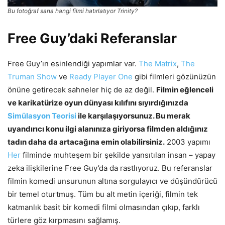
Bu fotoğraf sana hangi filmi hatırlatıyor Trinity?
Free Guy’daki Referanslar
Free Guy’ın esinlendiği yapımlar var.
The Matrix
,
The
Truman Show
ve
Ready Player One
gibi filmleri gözünüzün
önüne getirecek sahneler hiç de az değil.
Filmin eğlenceli
ve karikatürize oyun dünyası kılıfını sıyırdığınızda
Simülasyon Teorisi
ile karşılaşıyorsunuz. Bu merak
uyandırıcı konu ilgi alanınıza giriyorsa filmden aldığınız
tadın daha da artacağına emin olabilirsiniz.
2003 yapımı
Her
filminde muhteşem bir şekilde yansıtılan insan – yapay
zeka ilişkilerine Free Guy’da da rastlıyoruz. Bu referanslar
filmin komedi unsurunun altına sorgulayıcı ve düşündürücü
bir temel oturtmuş. Tüm bu alt metin içeriği, filmin tek
katmanlık basit bir komedi filmi olmasından çıkıp, farklı
türlere göz kırpmasını sağlamış.