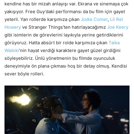
kendine has bir mizah anlayışı var. Ekrana ve sinemaya çok
yakışıyor. Free Guy’daki performansı da bu film için gayet
yeterli. Yan rollerde karşımıza çıkan
Jodie Comer
,
Lil Rel
Howery
ve Stranger Things’ten hatırlayacağımız
Joe Keery
gibi isimlerin de görevlerini layıkıyla yerine getirdiklerini
görüyoruz. Hatta absürt bir rolde karşımıza çıkan
Taika
Waikiki
’nin hayat verdiği karaktere gayet güzel girdiğini
söyleyebiliriz. Ünlü yönetmenin bu filmde oyunculuk
deneyimiyle ön plana çıkması hoş bir detay olmuş. Kendisi
sever böyle rolleri.