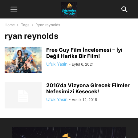
Home
Tags
Ryan reynolds
ryan reynolds
Free Guy Film İncelemesi – İyi
Değil Harika Bir Film!
Ufuk Yasin
-
Eylül 6, 2021
2016’da Vizyona Girecek Filmler
Nefesimizi Kesecek!
Ufuk Yasin
-
Aralık 12, 2015