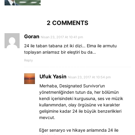
2 COMMENTS
Goran
Nisan 23, 2017 At 10:41 pm
24 ile taban tabana zıt iki dizi… Elma ile armutu
toplayan anlamsız bir eleştiri bu da…
Reply
Ufuk Yasin
Nisan 23, 2017 At 10:54 pm
Merhaba, Designated Survivor’un
yönetmenliğinden tutun da, her bölümün
kendi içerisindeki kurgusuna, ses ve müzik
kullanımından, olay örgüsüne ve karakter
gelişimine kadar 24 ile büyük benzerlikleri
mevcut.
Eğer senaryo ve hikaye anlamında 24 ile