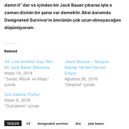
damn it” der ve içinden bir Jack Bauer çıkarsa işte o
zaman dizinin bir şansı var demektir. Aksi durumda
Designated Survivor’ın ömrünün çok uzun olmayacağını
düşünüyorum.
Related
24: Live Another Day Yeni
Jason Bourne – Aksiyon
Bir Jack Bauer Macerası
Kaldığı Yerden Devam
Nisan 14, 2014
Ediyor
"Sanat, Müzik ve Kitap"
Ağustos 26, 2016
içinde
"Eleştirel" içinde
Son Dakika (Öykü)
Nisan 8, 2018
"Öykülerim" içinde
TAGLER
24
designated survivor
dizi
jack bauer