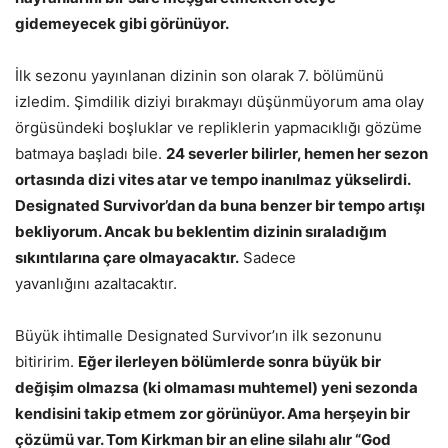
gidemeyecek gibi görünüyor.
İlk sezonu yayınlanan dizinin son olarak 7. bölümünü
izledim. Şimdilik diziyi bırakmayı düşünmüyorum ama olay
örgüsündeki boşluklar ve repliklerin yapmacıklığı gözüme
batmaya başladı bile.
24 severler bilirler, hemen her sezon
ortasında dizi vites atar ve tempo inanılmaz yükselirdi.
Designated Survivor’dan da buna benzer bir tempo artışı
bekliyorum. Ancak bu beklentim dizinin sıraladığım
sıkıntılarına çare olmayacaktır.
Sadece
yavanlığını azaltacaktır.
Büyük ihtimalle Designated Survivor’ın ilk sezonunu
bitiririm.
Eğer ilerleyen bölümlerde sonra büyük bir
değişim olmazsa (ki olmaması muhtemel) yeni sezonda
kendisini takip etmem zor görünüyor. Ama herşeyin bir
çözümü var. Tom Kirkman bir an eline silahı alır “God