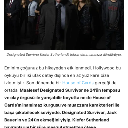
Designated Survivor Kiefer Sutherland’i tekrar ekranlarımıza döndürüyor.
Eminim çoğunuz bu hikayeden etkilenmedi. Hollywood bu
öyküyü bir iki ufak detay dışında en az yüz kere bize
izletmiştir. Son dönemde bir
House of Cards
gerçeği de
ortada.
Maalesef Designated Survivor ne 24’ün temposu
ve olay örgüsü ile yarışabilir boyutta ne de House of
Cards’ın inanılmaz kurgusu ve muazzam karakterleri ile
başa çıkabilecek seviyede.
Designated Survivor, Jack
Bauer’ın ve 24’ün ekmeğini yiyip, Kiefer Sutherland
hayranlarını bir süre meşgul etmekten öteye