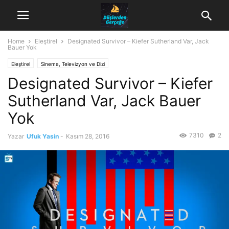
Home
Eleştirel
Designated Survivor – Kiefer Sutherland Var, Jack
Bauer Yok
Eleştirel
Sinema, Televizyon ve Dizi
Designated Survivor – Kiefer
Sutherland Var, Jack Bauer
Yok
7310
2
Yazar
Ufuk Yasin
-
Kasım 28, 2016