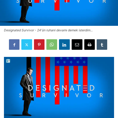
Designated Survivor - 24'ün ruhani devamı demek isterdim...