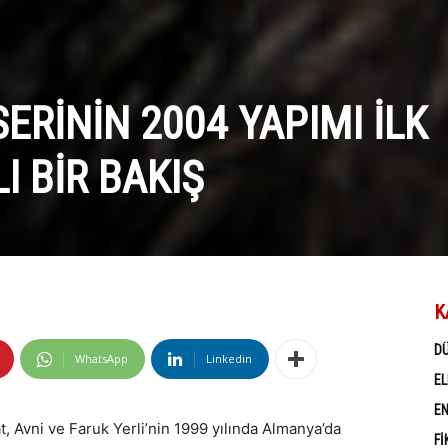
SERININ 2004 YAPIMI İLK
 BIR BAKIŞ
K
D
WhatsApp
Linkedin
EL
EN
, Avni ve Faruk Yerli’nin 1999 yılında Almanya’da
FI