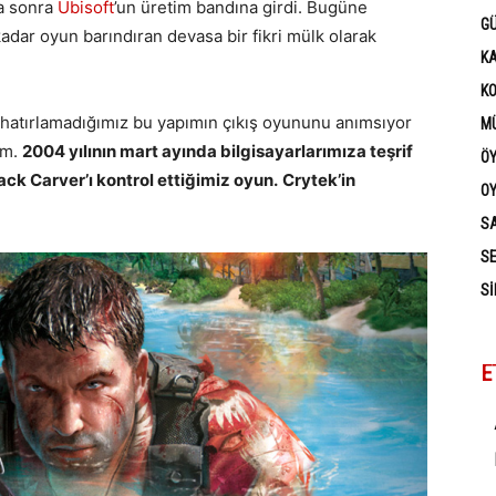
ha sonra
Ubisoft
’un üretim bandına girdi. Bugüne
G
kadar oyun barındıran devasa bir fikri mülk olarak
K
K
hatırlamadığımız bu yapımın çıkış oyununu anımsıyor
MÜ
um.
2004 yılının mart ayında bilgisayarlarımıza teşrif
Ö
ck Carver’ı kontrol ettiğimiz oyun.
Crytek’in
OY
SA
SE
SI
E