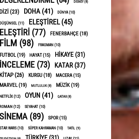
DEĞERLENDIRME
(64)
DISNEY
(8)
DOHA
(41)
DIZI
(23)
DÜNYA
(10)
ELEŞTIREL
(45)
DÜŞÜNSEL
(11)
ELEŞTIRI
(77)
FENERBAHÇE
(18)
FILM
(98)
FRAGMAN
(10)
HIKAYE
(31)
FUTBOL
(19)
HAYAT
(15)
INCELEME
(73)
KATAR
(37)
KITAP
(26)
KURGU
(18)
MACERA
(15)
MARVEL
(19)
MÜZIK
(19)
MUTLULUK
(8)
OYUN
(41)
NETFLIX
(12)
QATAR
(8)
ROMAN
(12)
SEYAHAT
(10)
SINEMA
(89)
SPOR
(15)
STAR WARS
(10)
SÜPER KAHRAMAN
(10)
TATIL
(9)
TÜRKIYE
(31)
UZAY
(11)
TELEVIZYON
(8)