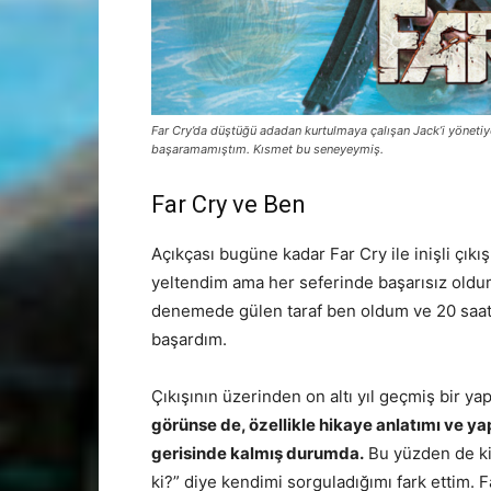
Far Cry’da düştüğü adadan kurtulmaya çalışan Jack’i yöneti
başaramamıştım. Kısmet bu seneyeymiş.
Far Cry ve Ben
Açıkçası bugüne kadar Far Cry ile inişli çıkış
yeltendim ama her seferinde başarısız oldum
denemede gülen taraf ben oldum ve 20 saat
başardım.
Çıkışının üzerinden on altı yıl geçmiş bir y
görünse de, özellikle hikaye anlatımı ve ya
gerisinde kalmış durumda.
Bu yüzden de ki
ki?” diye kendimi sorguladığımı fark ettim.