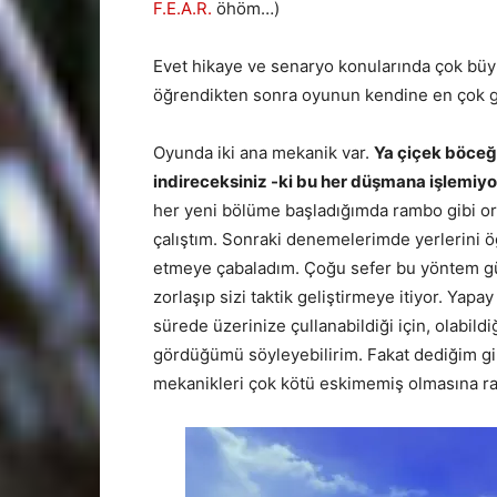
F.E.A.R.
öhöm…)
Evet hikaye ve senaryo konularında çok büyü
öğrendikten sonra oyunun kendine en çok g
Oyunda iki ana mekanik var.
Ya çiçek böceğ
indireceksiniz -ki bu her düşmana işlemiyo
her yeni bölüme başladığımda rambo gibi or
çalıştım. Sonraki denemelerimde yerlerini ö
etmeye çabaladım. Çoğu sefer bu yöntem gü
zorlaşıp sizi taktik geliştirmeye itiyor. Ya
sürede üzerinize çullanabildiği için, olabild
gördüğümü söyleyebilirim. Fakat dediğim gi
mekanikleri çok kötü eskimemiş olmasına ra