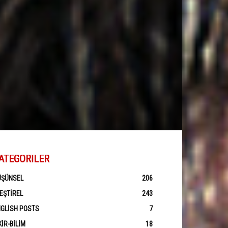
ATEGORILER
ÜŞÜNSEL
206
EŞTIREL
243
GLISH POSTS
7
KIR-BILIM
18