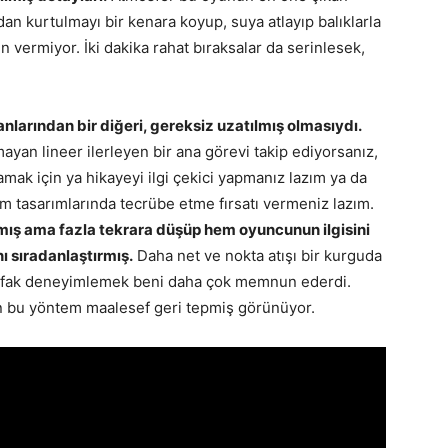
dan kurtulmayı bir kenara koyup, suya atlayıp balıklarla
 vermiyor. İki dakika rahat bıraksalar da serinlesek,
larından bir diğeri, gereksiz uzatılmış olmasıydı.
an lineer ilerleyen bir ana görevi takip ediyorsanız,
k için ya hikayeyi ilgi çekici yapmanız lazım ya da
üm tasarımlarında tecrübe etme fırsatı vermeniz lazım.
aşmış ama fazla tekrara düşüp hem oyuncunun ilgisini
ı sıradanlaştırmış.
Daha net ve nokta atışı bir kurguda
 ufak deneyimlemek beni daha çok memnun ederdi.
n bu yöntem maalesef geri tepmiş görünüyor.