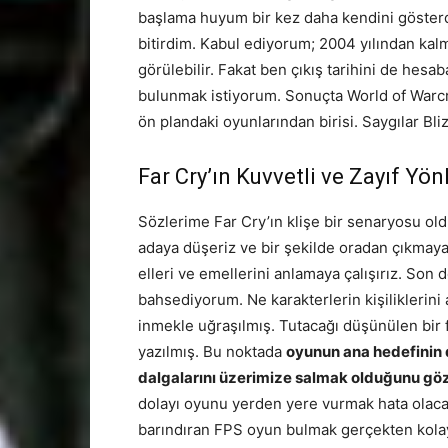
başlama huyum bir kez daha kendini göster
bitirdim. Kabul ediyorum; 2004 yılından kal
görülebilir. Fakat ben çıkış tarihini de hes
bulunmak istiyorum. Sonuçta World of Warcr
ön plandaki oyunlarından birisi. Saygılar Bli
Far Cry’ın Kuvvetli ve Zayıf Yönl
Sözlerime Far Cry’ın klişe bir senaryosu ol
adaya düşeriz ve bir şekilde oradan çıkmaya
elleri ve emellerini anlamaya çalışırız. Son
bahsediyorum. Ne karakterlerin kişiliklerini
inmekle uğraşılmış. Tutacağı düşünülen bir f
yazılmış. Bu noktada
oyunun ana hedefini
dalgalarını üzerimize salmak olduğunu gö
dolayı oyunu yerden yere vurmak hata olacakt
barındıran FPS oyun bulmak gerçekten kolay