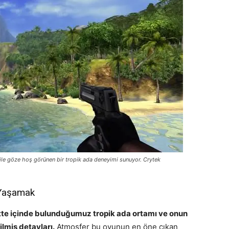
bile göze hoş görünen bir tropik ada deneyimi sunuyor. Crytek
 Yaşamak
ette içinde bulunduğumuz tropik ada ortamı ve onun
lmiş detayları.
Atmosfer bu oyunun en öne çıkan