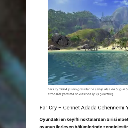
Far Cry 2004 yılının grafiklerine sahip olsa da bugün 
atmosfer yaratma noktasında iyi iş çıkartmış.
Far Cry – Cennet Adada Cehennemi
Oyundaki en keyifli noktalardan birisi elb
oyunun ilerleyen bölümlerinde zenginleştiri