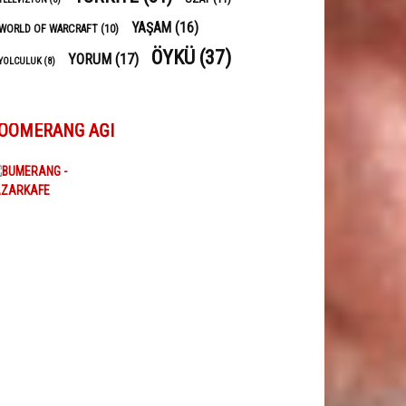
YAŞAM
(16)
WORLD OF WARCRAFT
(10)
ÖYKÜ
(37)
YORUM
(17)
YOLCULUK
(8)
OOMERANG AĞI