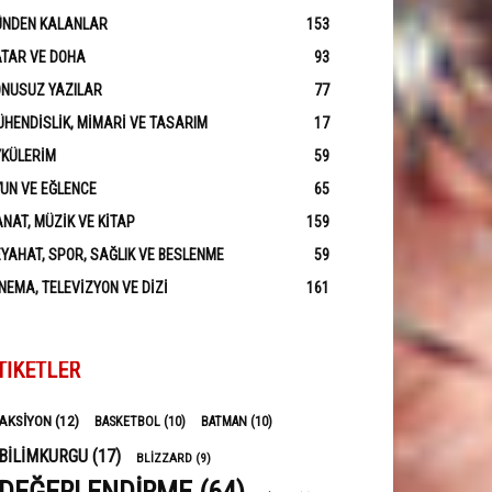
ÜNDEN KALANLAR
153
ATAR VE DOHA
93
ONUSUZ YAZILAR
77
HENDISLIK, MIMARI VE TASARIM
17
YKÜLERIM
59
UN VE EĞLENCE
65
NAT, MÜZIK VE KITAP
159
YAHAT, SPOR, SAĞLIK VE BESLENME
59
NEMA, TELEVIZYON VE DIZI
161
TIKETLER
AKSIYON
(12)
BASKETBOL
(10)
BATMAN
(10)
BILIMKURGU
(17)
BLIZZARD
(9)