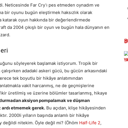
di. Neticesinde Far Cry’ı pes etmeden oynadım ve
ma bir oyunu bugün eleştirmek haksızlık olarak
aba katarak oyun hakkında bir değerlendirmede
aft da 2004 çıkışlı bir oyun ve bugün hala dünyanın en
zzard.
B
eri
duğunu söyleyerek başlamak istiyorum. Tropik bir
 çalışırken adadaki askeri gücü, bu gücün arkasındaki
 derece tek boyutlu bir hikâye anlatımından
 anlatmakla vakit harcanmış, ne de geçmişlerine
ikir üretilmiş ve üzerine bölümler tasarlanmış, hikaye
n durmadan aksiyon pompalamak ve düşman
z ardı etmemek gerek.
Bu açıdan, klişe hikâyesinden
ır. 2000li yılların başında anlamlı bir hikâye
 değildi nitekim. Öyle değil mi? (Öhöm
Half-Life 2
,