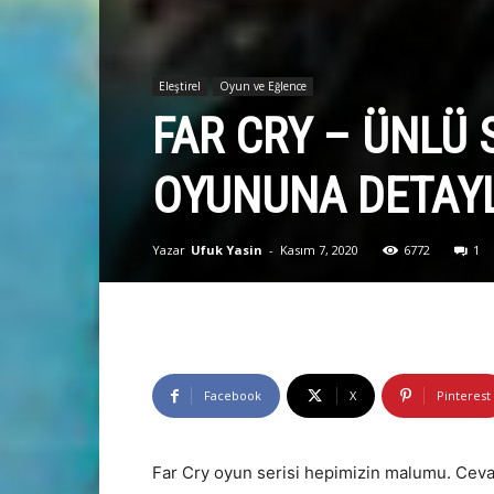
Eleştirel
Oyun ve Eğlence
FAR CRY – ÜNLÜ 
OYUNUNA DETAYLI
Yazar
Ufuk Yasin
-
Kasım 7, 2020
6772
1
Facebook
X
Pinterest
Far Cry oyun serisi hepimizin malumu. Cevat