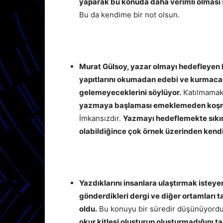
yaparak bu konuda daha verimli olması 
Bu da kendime bir not olsun.
Murat Gülsoy, yazar olmayı hedefleyen 
yapıtlarını okumadan edebi ve kurmaca 
gelemeyeceklerini söylüyor.
Katılmamak 
yazmaya başlaması emeklemeden koşmaya
İmkansızdır.
Yazmayı hedeflemekte sıkı
olabildiğince çok örnek üzerinden kendi
Yazdıklarını insanlara ulaştırmak isteyen
gönderdikleri dergi ve diğer ortamları 
oldu.
Bu konuyu bir süredir düşünüyord
okur kitlesi oluşturup oluşturmadığını t