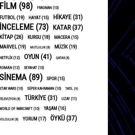
FILM
(98)
FRAGMAN
(10)
HIKAYE
(31)
FUTBOL
(19)
HAYAT
(15)
INCELEME
(73)
KATAR
(37)
KITAP
(26)
KURGU
(18)
MACERA
(15)
MARVEL
(19)
MÜZIK
(19)
MUTLULUK
(8)
OYUN
(41)
NETFLIX
(12)
QATAR
(8)
ROMAN
(12)
SEYAHAT
(10)
SINEMA
(89)
SPOR
(15)
STAR WARS
(10)
SÜPER KAHRAMAN
(10)
TATIL
(9)
TÜRKIYE
(31)
UZAY
(11)
TELEVIZYON
(8)
YAŞAM
(16)
WORLD OF WARCRAFT
(10)
ÖYKÜ
(37)
YORUM
(17)
YOLCULUK
(8)