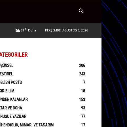
C
21
PERŞEMBE, AĞUSTOS 6, 2026
Doha
ATEGORILER
ÜŞÜNSEL
206
EŞTIREL
243
GLISH POSTS
7
KIR-BILIM
18
ÜNDEN KALANLAR
153
ATAR VE DOHA
93
ONUSUZ YAZILAR
77
HENDISLIK, MIMARI VE TASARIM
17