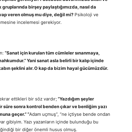
gruplarında birşey paylaştığımızda, nasıl da
vap veren olmuş mu diye, değil mi?
Psikoloji ve
emesine incelemesi gerekiyor.
an:
“Sanat için kurulan tüm cümleler sınanmaya,
hkumdur.” Yani sanat asla belirli bir kalıp içinde
abın şeklini alır. O kap da bizim hayal gücümüzdür.
krar ettikleri bir söz vardır;
“Yazdığım şeyler
 süre sonra kontrol benden çıkar ve benliğim yazı
muna geçer.” “
Adam uçmuş”, “ne içtiyse bende ondan
uyar gibiyim. Yazı yazanların içinde bulunduğu bu
ğindiği bir diğer önemli husus olmuş.