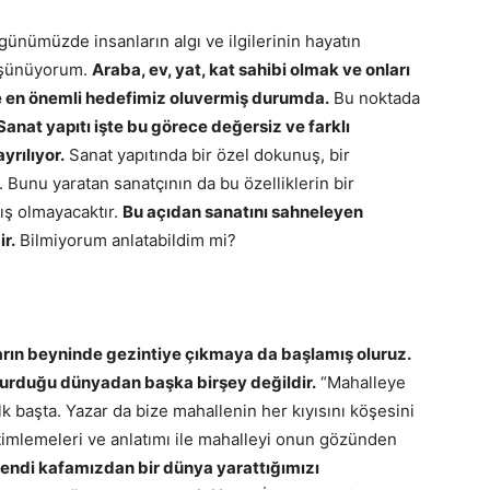
ünümüzde insanların algı ve ilgilerinin hayatın
düşünüyorum.
Araba, ev, yat, kat sahibi olmak ve onları
e en önemli hedefimiz oluvermiş durumda.
Bu noktada
Sanat yapıtı işte bu görece değersiz ve farklı
rılıyor.
Sanat yapıtında bir özel dokunuş, bir
r. Bunu yaratan sanatçının da bu özelliklerin bir
ş olmayacaktır.
Bu açıdan sanatını sahneleyen
r.
Bilmiyorum anlatabildim mi?
rın beyninde gezintiye çıkmaya da başlamış oluruz.
kurduğu dünyadan başka birşey değildir.
“Mahalleye
lk başta. Yazar da bize mahallenin her kıyısını köşesini
imlemeleri ve anlatımı ile mahalleyi onun gözünden
 kendi kafamızdan bir dünya yarattığımızı