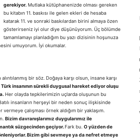
gerekiyor.
Mutlaka kütüphanenizde olması gereken
bu kitabın 11. baskısı ile gelen ekleri de hesaba
katarak 11. ve sonraki baskılardan birini almaya özen
gösterirseniz iyi olur diye düşünüyorum. Üç bölümde
tamamlamayı planladığım bu yazı dizisinin hoşunuza
mesini umuyorum. İyi okumalar.
alıntılanmış bir söz. Doğaya karşı olsun, insane karşı
.
Türk insanının sürekli duygusal hareket ediyor oluşu
a.
Her olayda tepkilerimizin uçlarda oluşunun bu
Batılı insanların herşeyi bir neden sonuç ilişkisinde
er vermeye çalışması örnek aldığım bir yaklaşım.
ın.
Bizim davranışlarımız duygularımız ile
rı mantık süzgecinden geçiyor.
Fark bu.
O yüzden de
leniyorlar. Bizim gibi sevmeye ya da nefret etmeye