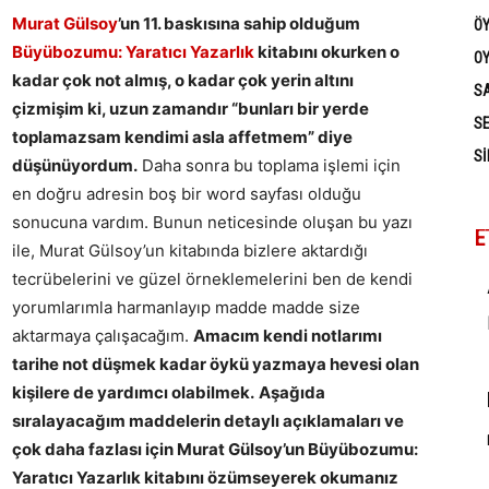
Murat Gülsoy
’un 11. baskısına sahip olduğum
Ö
Büyübozumu: Yaratıcı Yazarlık
kitabını okurken o
OY
kadar çok not almış, o kadar çok yerin altını
SA
çizmişim ki, uzun zamandır “bunları bir yerde
SE
toplamazsam kendimi asla affetmem” diye
SI
düşünüyordum.
Daha sonra bu toplama işlemi için
en doğru adresin boş bir word sayfası olduğu
sonucuna vardım. Bunun neticesinde oluşan bu yazı
E
ile, Murat Gülsoy’un kitabında bizlere aktardığı
tecrübelerini ve güzel örneklemelerini ben de kendi
yorumlarımla harmanlayıp madde madde size
aktarmaya çalışacağım.
Amacım kendi notlarımı
tarihe not düşmek kadar öykü yazmaya hevesi olan
kişilere de yardımcı olabilmek.
Aşağıda
sıralayacağım maddelerin detaylı açıklamaları ve
çok daha fazlası için Murat Gülsoy’un Büyübozumu:
Yaratıcı Yazarlık kitabını özümseyerek okumanız