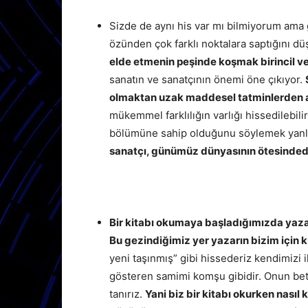
Sizde de aynı his var mı bilmiyorum ama g
özünden çok farklı noktalara saptığını 
elde etmenin peşinde koşmak birincil v
sanatın ve sanatçının önemi öne çıkıyor.
olmaktan uzak maddesel tatminlerden ay
mükemmel farklılığın varlığı hissedilebili
bölümüne sahip olduğunu söylemek yanlı
sanatçı, günümüz dünyasının ötesindedi
Bir kitabı okumaya başladığımızda yaza
Bu gezindiğimiz yer yazarın bizim için 
yeni taşınmış” gibi hissederiz kendimizi i
gösteren samimi komşu gibidir. Onun bet
tanırız.
Yani biz bir kitabı okurken nasıl