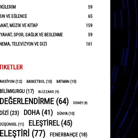
YKÜLERIM
59
UN VE EĞLENCE
65
NAT, MÜZIK VE KITAP
159
YAHAT, SPOR, SAĞLIK VE BESLENME
59
NEMA, TELEVIZYON VE DIZI
161
TIKETLER
AKSIYON
(12)
BASKETBOL
(10)
BATMAN
(10)
BILIMKURGU
(17)
BLIZZARD
(9)
DEĞERLENDIRME
(64)
DISNEY
(8)
DOHA
(41)
DIZI
(23)
DÜNYA
(10)
ELEŞTIREL
(45)
DÜŞÜNSEL
(11)
ELEŞTIRI
(77)
FENERBAHÇE
(18)