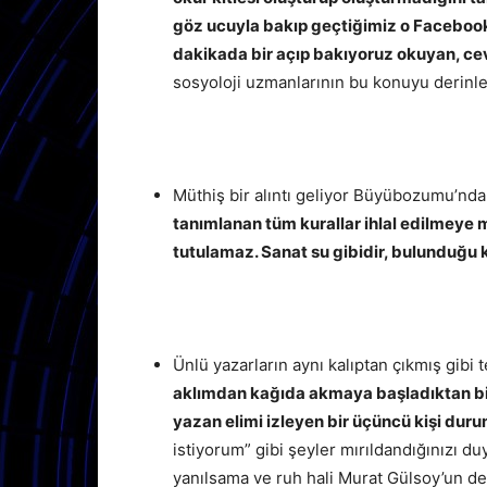
göz ucuyla bakıp geçtiğimiz o Facebook 
dakikada bir açıp bakıyoruz okuyan, ce
sosyoloji uzmanlarının bu konuyu derinl
Müthiş bir alıntı geliyor Büyübozumu’nd
tanımlanan tüm kurallar ihlal edilmeye ma
tutulamaz. Sanat su gibidir, bulunduğu k
Ünlü yazarların aynı kalıptan çıkmış gibi te
aklımdan kağıda akmaya başladıktan bir
yazan elimi izleyen bir üçüncü kişi duru
istiyorum” gibi şeyler mırıldandığınızı d
yanılsama ve ruh hali Murat Gülsoy’un de