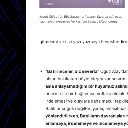
Murat Gülsoy'un Büyübozumu: Yaratıcı Yazarlık adlı eseri
yazmaya heveslenen herkes için başucu kitabı olmuş.
gitmesini ve sizi yazı yazmaya heveslendir
“Batılı inceler, biz severiz”
Oğuz Atay’dan 
olsun hakikaten böyle birşey var sanırım
asla anlayamadığım bir huyumuz aslınd
önerme ile bir bağlantısı mutlaka olmalı. 
irdelemesi ve olaylara daha makul tepkil
Batılılar soğuk değiller, yanlış anlaşılmas
yönlendirilirken, Batılıların davranışla
anlamaya, irdelemeye ve incelemeye yön