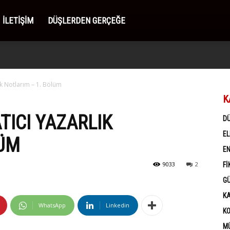
İLETIŞIM
DÜŞLERDEN GERÇEĞE
k Notlarım – 1. Bölüm
K
TICI YAZARLIK
D
EL
LÜM
EN
9033
2
FI
G
K
WhatsApp
Linkedin
K
MÜ