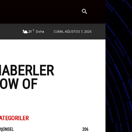
C
21
CUMA, AĞUSTOS 7, 2026
Doha
HABERLER
DOW OF
ATEGORILER
ÜŞÜNSEL
206