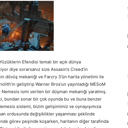
üzüklerin Efendisi temalı bir açık dünya
yor diye sorarsanız size Assasin’s Creed’in
nin dövüş mekaniği ve Farcry 3’ün harita yönetimi ile
onolith’in geliştirip Warner Bros’un yayınladığı MESoM
e Nemesis ismi verilen bir düşman mekaniği yaratmış.
ki, bundan sonar bir çok oyunda bu ve buna benzer
mesis sistemi, bizim gelişimimiz ve oynayışımıza
şman ordusunda değişiklikler yaşanması şeklinde
sinde görev peşinde koşarken, haritanın diğer tarafında