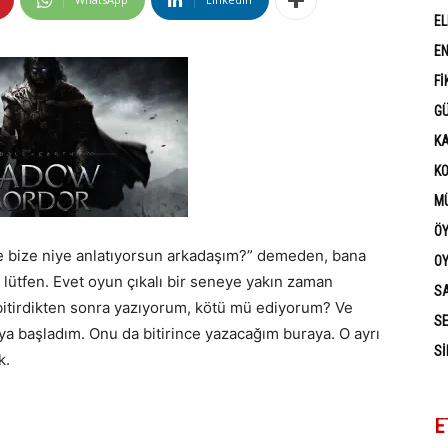
EL
EN
FI
G
K
K
MÜ
Ö
te bize niye anlatıyorsun arkadaşım?” demeden, bana
OY
 lütfen. Evet oyun çıkalı bir seneye yakın zaman
SA
 bitirdikten sonra yazıyorum, kötü mü ediyorum? Ve
SE
ya başladım. Onu da bitirince yazacağım buraya. O ayrı
SI
k.
E