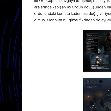
iki Orc Captain kavgaya tutuşmuş olabiliyor
aralarında kapışan iki Orc’un dövüşünden bir 
ordusundaki komuta kademesi değişiveriyor. O
olmuş. Monolith bu güzel fikrinden dolayı alk