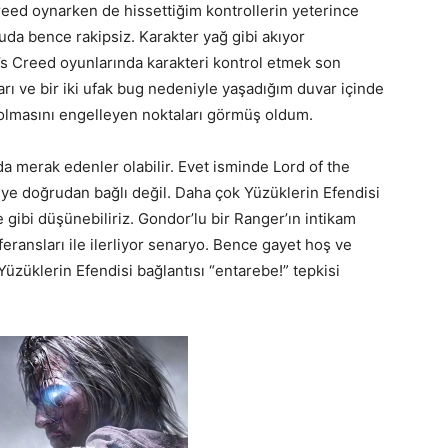
Creed oynarken de hissettiğim kontrollerin yeterince
uda bence rakipsiz. Karakter yağ gibi akıyor
 Creed oyunlarında karakteri kontrol etmek son
rı ve bir iki ufak bug nedeniyle yaşadığım duvar içinde
 olmasını engelleyen noktaları görmüş oldum.
da merak edenler olabilir. Evet isminde Lord of the
ye doğrudan bağlı değil. Daha çok Yüzüklerin Efendisi
gibi düşünebiliriz. Gondor’lu bir Ranger’ın intikam
feransları ile ilerliyor senaryo. Bence gayet hoş ve
üzüklerin Efendisi bağlantısı “entarebe!” tepkisi