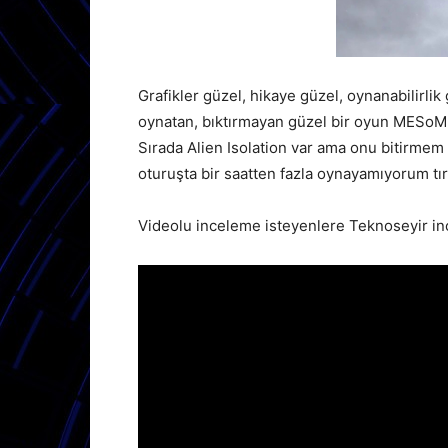
Grafikler güzel, hikaye güzel, oynanabilirlik
oynatan, bıktırmayan güzel bir oyun MESoM. 
Sırada Alien Isolation var ama onu bitirmem
oturuşta bir saatten fazla oynayamıyorum t
Videolu inceleme isteyenlere Teknoseyir in