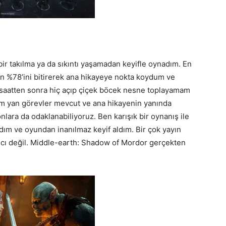
ir takılma ya da sıkıntı yaşamadan keyifle oynadım. En
un %78’ini bitirerek ana hikayeye nokta koydum ve
u saatten sonra hiç açıp çiçek böcek nesne toplayamam
m yan görevler mevcut ve ana hikayenin yanında
 onlara da odaklanabiliyoruz. Ben karışık bir oynanış ile
m ve oyundan inanılmaz keyif aldım. Bir çok yayın
tıcı değil. Middle-earth: Shadow of Mordor gerçekten