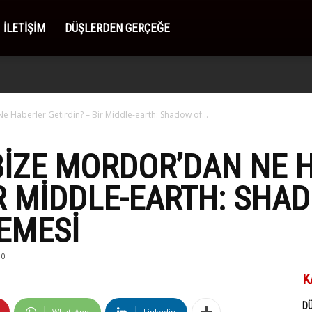
İLETIŞIM
DÜŞLERDEN GERÇEĞE
e Haberler Getirdin? – Bir Middle-earth: Shadow of...
BIZE MORDOR’DAN NE 
IR MIDDLE-EARTH: SHA
EMESI
0
K
D
WhatsApp
Linkedin