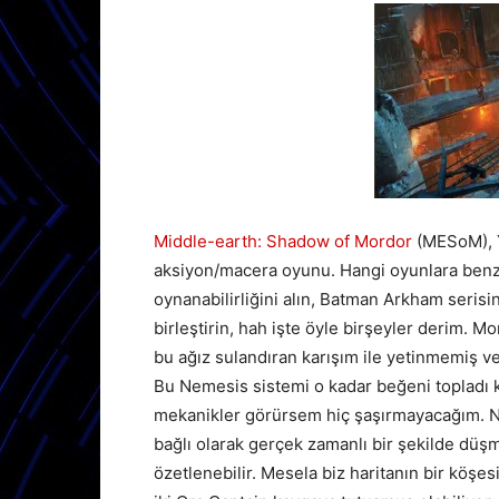
Middle-earth: Shadow of Mordor
(MESoM), Y
aksiyon/macera oyunu. Hangi oyunlara benzi
oynanabilirliğini alın, Batman Arkham serisi
birleştirin, hah işte öyle birşeyler derim. M
bu ağız sulandıran karışım ile yetinmemiş v
Bu Nemesis sistemi o kadar beğeni topladı 
mekanikler görürsem hiç şaşırmayacağım. Ne
bağlı olarak gerçek zamanlı bir şekilde dü
özetlenebilir. Mesela biz haritanın bir köşe