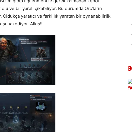
. Bizim gidip ilgilenmenize gerek kalmadan kendi
ölü ve bir yaralı çıkabiliyor. Bu durumda Orc’ların
ldukça yaratıcı ve farklılık yaratan bir oynanabilirlik
ışı hakediyor. Alkış!!
B