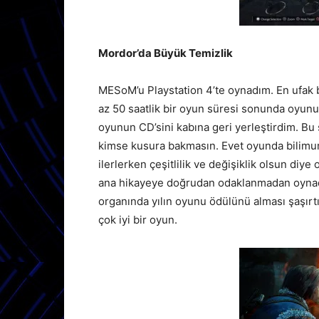
Mordor’da Büyük Temizlik
MESoM’u Playstation 4’te oynadım. En ufak b
az 50 saatlik bir oyun süresi sonunda oyun
oyunun CD’sini kabına geri yerleştirdim. B
kimse kusura bakmasın. Evet oyunda bilimu
ilerlerken çeşitlilik ve değişiklik olsun diye
ana hikayeye doğrudan odaklanmadan oynadı
organında yılın oyunu ödülünü alması şaşır
çok iyi bir oyun.