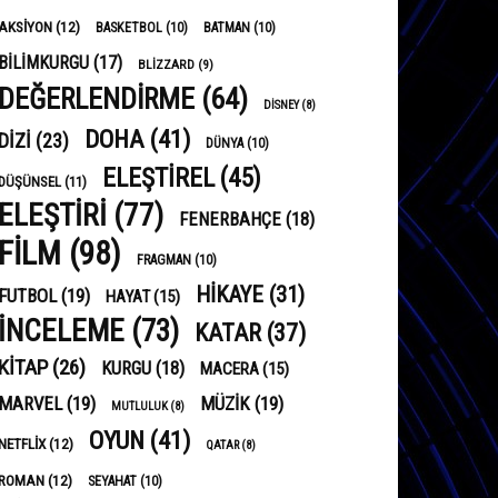
AKSIYON
(12)
BASKETBOL
(10)
BATMAN
(10)
BILIMKURGU
(17)
BLIZZARD
(9)
DEĞERLENDIRME
(64)
DISNEY
(8)
DOHA
(41)
DIZI
(23)
DÜNYA
(10)
ELEŞTIREL
(45)
DÜŞÜNSEL
(11)
ELEŞTIRI
(77)
FENERBAHÇE
(18)
FILM
(98)
FRAGMAN
(10)
HIKAYE
(31)
FUTBOL
(19)
HAYAT
(15)
INCELEME
(73)
KATAR
(37)
KITAP
(26)
KURGU
(18)
MACERA
(15)
MARVEL
(19)
MÜZIK
(19)
MUTLULUK
(8)
OYUN
(41)
NETFLIX
(12)
QATAR
(8)
ROMAN
(12)
SEYAHAT
(10)