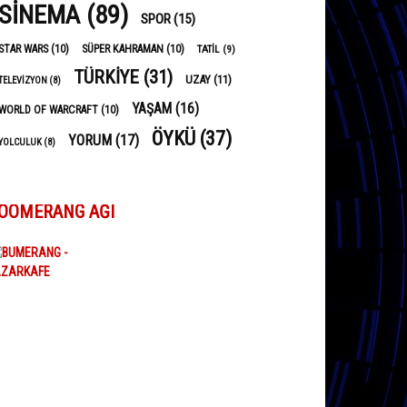
SINEMA
(89)
SPOR
(15)
STAR WARS
(10)
SÜPER KAHRAMAN
(10)
TATIL
(9)
TÜRKIYE
(31)
UZAY
(11)
TELEVIZYON
(8)
YAŞAM
(16)
WORLD OF WARCRAFT
(10)
ÖYKÜ
(37)
YORUM
(17)
YOLCULUK
(8)
OOMERANG AĞI