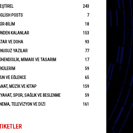
EŞTIREL
243
GLISH POSTS
7
KIR-BILIM
18
ÜNDEN KALANLAR
153
ATAR VE DOHA
93
ONUSUZ YAZILAR
77
HENDISLIK, MIMARI VE TASARIM
17
YKÜLERIM
59
UN VE EĞLENCE
65
NAT, MÜZIK VE KITAP
159
YAHAT, SPOR, SAĞLIK VE BESLENME
59
NEMA, TELEVIZYON VE DIZI
161
TIKETLER