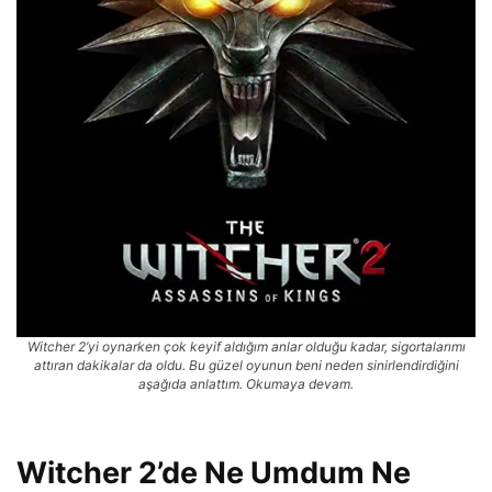
Witcher 2’yi oynarken çok keyif aldığım anlar olduğu kadar, sigortalarımı
attıran dakikalar da oldu. Bu güzel oyunun beni neden sinirlendirdiğini
aşağıda anlattım. Okumaya devam.
Witcher 2’de Ne Umdum Ne