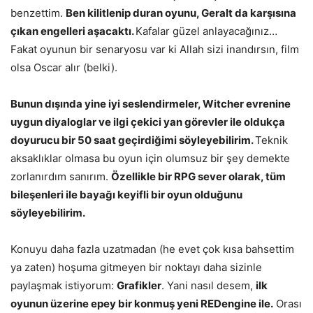
benzettim.
Ben kilitlenip duran oyunu, Geralt da karşısına
çıkan engelleri aşacaktı.
Kafalar güzel anlayacağınız…
Fakat oyunun bir senaryosu var ki Allah sizi inandırsın, film
olsa Oscar alır (belki).
Bunun dışında yine iyi seslendirmeler, Witcher evrenine
uygun diyaloglar ve ilgi çekici yan görevler ile oldukça
doyurucu bir 50 saat geçirdiğimi söyleyebilirim.
Teknik
aksaklıklar olmasa bu oyun için olumsuz bir şey demekte
zorlanırdım sanırım.
Özellikle bir RPG sever olarak, tüm
bileşenleri ile bayağı keyifli bir oyun olduğunu
söyleyebilirim.
Konuyu daha fazla uzatmadan (he evet çok kısa bahsettim
ya zaten) hoşuma gitmeyen bir noktayı daha sizinle
paylaşmak istiyorum:
Grafikler
. Yani nasıl desem,
ilk
oyunun üzerine epey bir konmuş yeni REDengine ile.
Orası