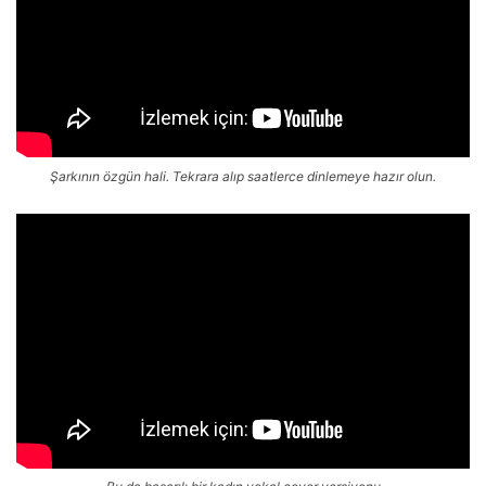
Şarkının özgün hali. Tekrara alıp saatlerce dinlemeye hazır olun.