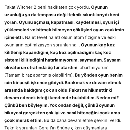
Fakat Witcher 2 beni hakikaten çok yordu.
Oyunun
uzunluğu ya da temposu değil teknik sıkıntılarıydı beni
yoran.
Oyunu açması, kapatması, kaydetmesi, oyun içi
yüklemeleri ve bitmek bilmeyen çöküşleri oyun zevkimin
içine etti.
Nalet (evet nalet) olsun atom fiziğine ve eski
oyunların optimizasyon sorunlarına…
Oyunun kaç kez
kilitlenip kapandığını, kaç kez açılmadığını kaç kez
sistemi kilitlediğini hatırlamıyorum, saymadım. Saysam
ekvatorun etrafında üç tur atardım
, abartmıyorum
(Tamam biraz abartmış olabilirim).
Bu yönden oyun benim
için bir çeşit işkence gibiydi. Bırakmak ve devam etmek
arasında kaldığım çok an oldu. Fakat ne hikmettir ki
devam edecek isteği kendimde bulabildim. Neden mi?
Çünkü ben böyleyim. Yok ondan değil, çünkü oyunun
hikayesi gerçekten çok iyi ve nasıl biteceğini çook ama
çook merak ettim.
Bu da bana devam etme şevkini verdi.
Teknik sorunları Geralt’ın önüne çıkan düşmanlara