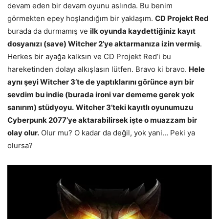
devam eden bir devam oyunu aslında. Bu benim
görmekten epey hoşlandığım bir yaklaşım.
CD Projekt Red
burada da durmamış ve
ilk oyunda kaydettiğiniz kayıt
dosyanızı (save) Witcher 2’ye aktarmanıza izin vermiş
.
Herkes bir ayağa kalksın ve CD Projekt Red’i bu
hareketinden dolayı alkışlasın lütfen. Bravo ki bravo.
Hele
aynı şeyi Witcher 3’te de yaptıklarını görünce ayrı bir
sevdim bu indie (burada ironi var dememe gerek yok
sanırım) stüdyoyu.
Witcher 3’teki kayıtlı oyunumuzu
Cyberpunk 2077’ye aktarabilirsek işte o muazzam bir
olay olur.
Olur mu? O kadar da değil, yok yani… Peki ya
olursa?