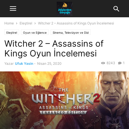
Home
Eleştirel
Witcher 2 – Assassins of Kings Oyun İncelemesi
Eleştirel
Oyun ve Eğlence
Sinema, Televizyon ve Dizi
Witcher 2 – Assassins of
Kings Oyun İncelemesi
8243
1
Yazar
Ufuk Yasin
-
Nisan 25, 2020