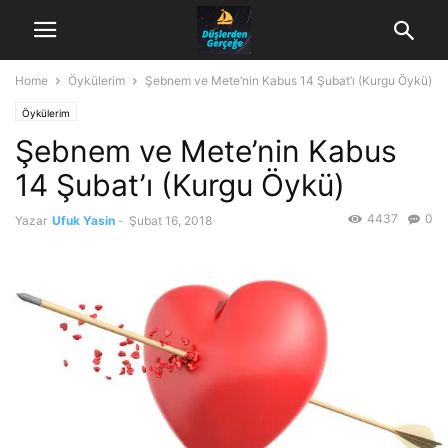
Home
Öykülerim
Şebnem ve Mete’nin Kabus 14 Şubat’ı (Kurgu Öykü)
Öykülerim
Şebnem ve Mete’nin Kabus
14 Şubat’ı (Kurgu Öykü)
4437
0
Yazar
Ufuk Yasin
-
Şubat 16, 2018