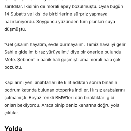
sarıldılar. İkisinin de morali epey bozulmuştu. Oysa bugün
14 Şubat’tı ve ikisi de birbirlerine sürpriz yapmaya
hazırlanıyordu. Soyguncu yüzünden tüm planları suya
düşmüştü.
“Gel çıkalım hayatım, evde durmayalım. Temiz hava iyi gelir.
Sahile gidelim biraz yürüyelim,” diye bir öneride bulundu
Mete. Şebnem’in panik hali geçmişti ama morali hala çok
bozuktu.
Kapılarını yeni anahtarları ile kilitledikten sonra binanın
bodrum katında bulunan otoparka indiler. Hırsız arabalarını
çalmamıştı. Beyaz renkli BMW’leri dün bıraktıkları gibi
onları bekliyordu. Araca binip deniz kenarına doğru yola
çıktılar.
Yolda