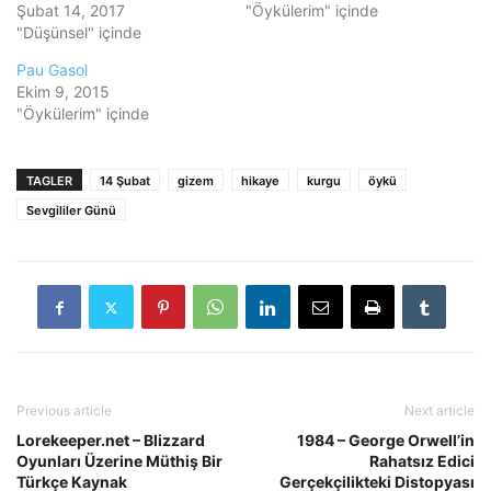
Şubat 14, 2017
"Öykülerim" içinde
"Düşünsel" içinde
Pau Gasol
Ekim 9, 2015
"Öykülerim" içinde
TAGLER
14 Şubat
gizem
hikaye
kurgu
öykü
Sevgililer Günü
Previous article
Next article
Lorekeeper.net – Blizzard
1984 – George Orwell’in
Oyunları Üzerine Müthiş Bir
Rahatsız Edici
Türkçe Kaynak
Gerçekçilikteki Distopyası