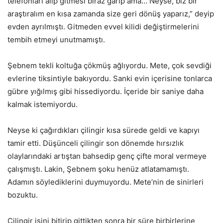
telefonları alıp gitmesi biraz garip ama… Neyse, biz bir
araştıralım en kısa zamanda size geri dönüş yaparız,” deyip
evden ayrılmıştı. Gitmeden evvel kilidi değiştirmelerini
tembih etmeyi unutmamıştı.
Şebnem tekli koltuğa çökmüş ağlıyordu. Mete, çok sevdiği
evlerine tiksintiyle bakıyordu. Sanki evin içerisine tonlarca
gübre yığılmış gibi hissediyordu. İçeride bir saniye daha
kalmak istemiyordu.
Neyse ki çağırdıkları çilingir kısa sürede geldi ve kapıyı
tamir etti. Düşünceli çilingir son dönemde hırsızlık
olaylarındaki artıştan bahsedip genç çifte moral vermeye
çalışmıştı. Lakin, Şebnem şoku henüz atlatamamıştı.
Adamın söylediklerini duymuyordu. Mete’nin de sinirleri
bozuktu.
Çilingir işini bitirip gittikten sonra bir süre birbirlerine