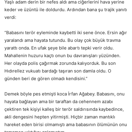
Yaşlı adam derin bir nefes aldı ama ciğerlerini hava yerine
keder ve üzüntü ile doldurdu. Ardından bana şu trajik yanıtı
verdi:
“Babasını terör eyleminde kaybetti iki sene önce. Ersin ağır
yaralandı ama hayata tutundu. Bu olay çok büyük travma
yarattı onda. En ufak şeye bile abartı tepki verir oldu.
Mahallenin huzuru kaçtı onun bu davranışları yüzünden.
Her olayda polis çağırmak zorunda kalıyorduk. Bu son
Hıdırellez vukuatı bardağı taşıran son damla oldu. O
günden beri de gören olmadı kendisini.”
Demek böyle pes etmişti koca İrfan Ağabey. Babasını, onu
hayata bağlayan ama bir taraftan da cehennem azabı
çektiren tek kişiyi kalleş bir terör saldırısında kaybedince,
akli dengesini hepten yitirmişti. Hiçbir zaman mantıklı
hareket eden birisi olmamıştı ama babasının ölümünün onu