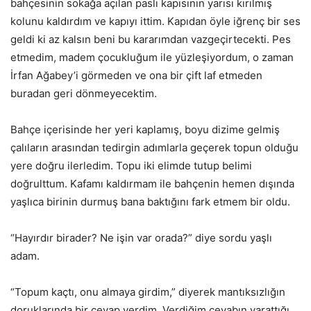
bahçesinin sokağa açılan paslı kapısının yarısı kırılmış
kolunu kaldırdım ve kapıyı ittim. Kapıdan öyle iğrenç bir ses
geldi ki az kalsın beni bu kararımdan vazgeçirtecekti. Pes
etmedim, madem çocukluğum ile yüzleşiyordum, o zaman
İrfan Ağabey’i görmeden ve ona bir çift laf etmeden
buradan geri dönmeyecektim.
Bahçe içerisinde her yeri kaplamış, boyu dizime gelmiş
çalıların arasından tedirgin adımlarla geçerek topun olduğu
yere doğru ilerledim. Topu iki elimde tutup belimi
doğrulttum. Kafamı kaldırmam ile bahçenin hemen dışında
yaşlıca birinin durmuş bana baktığını fark etmem bir oldu.
“Hayırdır birader? Ne işin var orada?” diye sordu yaşlı
adam.
“Topum kaçtı, onu almaya girdim,” diyerek mantıksızlığın
doruklarında bir cevap verdim. Verdiğim cevabın yarattığı