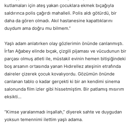
kutlamaları için ateş yakan çocuklara ekmek bıçağıyla
saldırınca polis çağırdı mahalleli. Polis aldı götürdü, bir
daha da gören olmadı. Akıl hastanesine kapattıklarını
duydum ama doğru mu bilmem.”
Yaşlı adam anlatırken olay gözlerimin önünde canlanmıştı.
İrfan Ağabey elinde bıçak, çizgili pijaması ve vücudunun bir
parçası olmuş atleti ile, müstakil evinin hemen bitişiğindeki
boş arsanın ortasında yanan Hıdırellez ateşinin etrafında
daireler çizerek çocuk kovalıyordu. Gözümün önünde
canlanan tablo o kadar gerçekti ki bir an kendimi sinema
salonunda film izler gibi hissetmiştim. Bir patlamış mısırım
eksikti…
“Kimse yaralanmadı inşallah,” diyerek sahte ve duygudan
yoksun temennimi ilettim yaşlı adama.