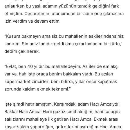
anlatırken bu yaşlı adamın yüzünün tanıdık geldiğini fark
etmiştim. Cesaretimin, utancımdan bir adım öne çıkmasına
izin verdim ve devam ettim:
“Kusura bakmayın ama siz bu mahallenin eskilerindensiniz
sanırım. Simanız tanıdık geldi ama çıkartamadım bir türlü,”
dedim çekinerek.
“Evlat, ben 40 yıldır bu mahalledeyim. Az ileride emlakçı
var ya, hah işte orada benim bakkalım vardı. Bu açılan
süpermarket zincirleri beni bitirdi, yıllar önce kapatmak
zorunda kaldım ekmek teknemi.”
İşte şimdi hatırlamıştım. Karşımdaki adam Hacı Amca’ydı!
Bakkal Hacı Amca! Hani gazoz simit aldığım, hani sulugöz
sakızlarını mahalleye ilk getiren Hacı Amca. Ekmek arası
kaşar-salam yaptırdığım, gofretlerini aşırdığım Hacı Amca.