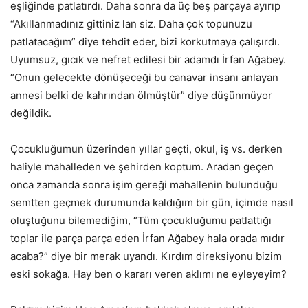
eşliğinde patlatırdı. Daha sonra da üç beş parçaya ayırıp
“Akıllanmadınız gittiniz lan siz. Daha çok topunuzu
patlatacağım” diye tehdit eder, bizi korkutmaya çalışırdı.
Uyumsuz, gıcık ve nefret edilesi bir adamdı İrfan Ağabey.
“Onun gelecekte dönüşeceği bu canavar insanı anlayan
annesi belki de kahrından ölmüştür” diye düşünmüyor
değildik.
Çocukluğumun üzerinden yıllar geçti, okul, iş vs. derken
haliyle mahalleden ve şehirden koptum. Aradan geçen
onca zamanda sonra işim gereği mahallenin bulunduğu
semtten geçmek durumunda kaldığım bir gün, içimde nasıl
oluştuğunu bilemediğim, “Tüm çocukluğumu patlattığı
toplar ile parça parça eden İrfan Ağabey hala orada mıdır
acaba?” diye bir merak uyandı. Kırdım direksiyonu bizim
eski sokağa. Hay ben o kararı veren aklımı ne eyleyeyim?