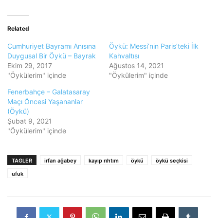
Related
Cumhuriyet Bayramı Anısına
Öykü: Messi’nin Paris’teki İlk
Duygusal Bir Öykü – Bayrak
Kahvaltısı
Ekim 29, 2017
Ağustos 14, 2021
"Öykülerim" içinde
"Öykülerim" içinde
Fenerbahçe – Galatasaray
Maçı Öncesi Yaşananlar
(Öykü)
Şubat 9, 2021
"Öykülerim" içinde
TAGLER
irfan ağabey
kayıp rıhtım
öykü
öykü seçkisi
ufuk