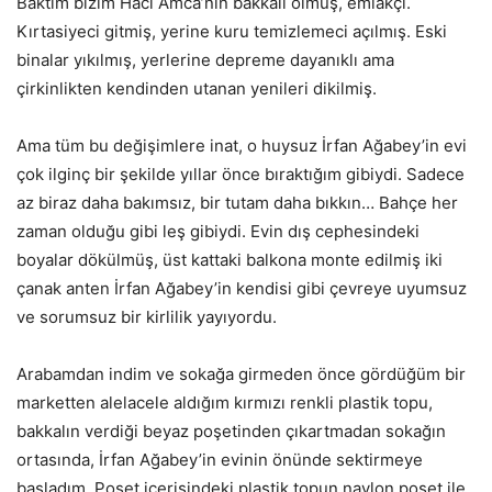
Baktım bizim Hacı Amca’nın bakkalı olmuş, emlakçı.
Kırtasiyeci gitmiş, yerine kuru temizlemeci açılmış. Eski
binalar yıkılmış, yerlerine depreme dayanıklı ama
çirkinlikten kendinden utanan yenileri dikilmiş.
Ama tüm bu değişimlere inat, o huysuz İrfan Ağabey’in evi
çok ilginç bir şekilde yıllar önce bıraktığım gibiydi. Sadece
az biraz daha bakımsız, bir tutam daha bıkkın… Bahçe her
zaman olduğu gibi leş gibiydi. Evin dış cephesindeki
boyalar dökülmüş, üst kattaki balkona monte edilmiş iki
çanak anten İrfan Ağabey’in kendisi gibi çevreye uyumsuz
ve sorumsuz bir kirlilik yayıyordu.
Arabamdan indim ve sokağa girmeden önce gördüğüm bir
marketten alelacele aldığım kırmızı renkli plastik topu,
bakkalın verdiği beyaz poşetinden çıkartmadan sokağın
ortasında, İrfan Ağabey’in evinin önünde sektirmeye
başladım. Poşet içerisindeki plastik topun naylon poşet ile