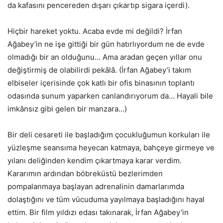
da kafasını pencereden dışarı çıkartıp sigara içerdi).
Hiçbir hareket yoktu. Acaba evde mi değildi? İrfan
Ağabey’in ne işe gittiği bir gün hatırlıyordum ne de evde
olmadığı bir an olduğunu… Ama aradan geçen yıllar onu
değiştirmiş de olabilirdi pekâlâ. (İrfan Ağabey’i takım
elbiseler içerisinde çok katlı bir ofis binasının toplantı
odasında sunum yaparken canlandırıyorum da… Hayali bile
imkânsız gibi gelen bir manzara…)
Bir deli cesareti ile başladığım çocukluğumun korkuları ile
yüzleşme seansıma heyecan katmaya, bahçeye girmeye ve
yılanı deliğinden kendim çıkartmaya karar verdim.
Kararımın ardından böbreküstü bezlerimden
pompalanmaya başlayan adrenalinin damarlarımda
dolaştığını ve tüm vücuduma yayılmaya başladığını hayal
ettim. Bir film yıldızı edası takınarak, İrfan Ağabey’in