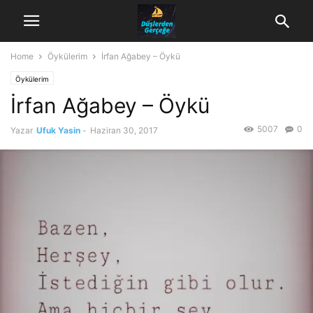
Home
Öykülerim
İrfan Ağabey – Öykü
Öykülerim
İrfan Ağabey – Öykü
5007
0
Yazar
Ufuk Yasin
-
Haziran 30, 2017