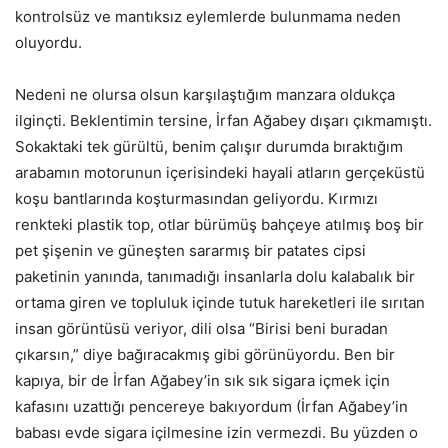
kontrolsüz ve mantıksız eylemlerde bulunmama neden
oluyordu.
Nedeni ne olursa olsun karşılaştığım manzara oldukça
ilginçti. Beklentimin tersine, İrfan Ağabey dışarı çıkmamıştı.
Sokaktaki tek gürültü, benim çalışır durumda bıraktığım
arabamın motorunun içerisindeki hayali atların gerçeküstü
koşu bantlarında koşturmasından geliyordu. Kırmızı
renkteki plastik top, otlar bürümüş bahçeye atılmış boş bir
pet şişenin ve güneşten sararmış bir patates cipsi
paketinin yanında, tanımadığı insanlarla dolu kalabalık bir
ortama giren ve topluluk içinde tutuk hareketleri ile sırıtan
insan görüntüsü veriyor, dili olsa “Birisi beni buradan
çıkarsın,” diye bağıracakmış gibi görünüyordu. Ben bir
kapıya, bir de İrfan Ağabey’in sık sık sigara içmek için
kafasını uzattığı pencereye bakıyordum (İrfan Ağabey’in
babası evde sigara içilmesine izin vermezdi. Bu yüzden o