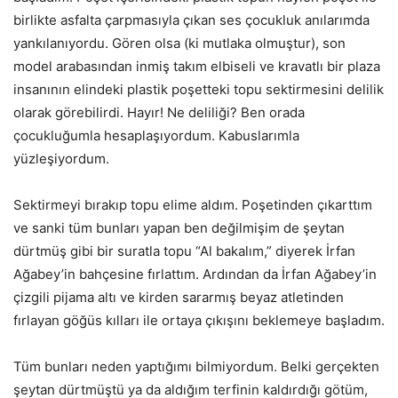
birlikte asfalta çarpmasıyla çıkan ses çocukluk anılarımda
yankılanıyordu. Gören olsa (ki mutlaka olmuştur), son
model arabasından inmiş takım elbiseli ve kravatlı bir plaza
insanının elindeki plastik poşetteki topu sektirmesini delilik
olarak görebilirdi. Hayır! Ne deliliği? Ben orada
çocukluğumla hesaplaşıyordum. Kabuslarımla
yüzleşiyordum.
Sektirmeyi bırakıp topu elime aldım. Poşetinden çıkarttım
ve sanki tüm bunları yapan ben değilmişim de şeytan
dürtmüş gibi bir suratla topu “Al bakalım,” diyerek İrfan
Ağabey’in bahçesine fırlattım. Ardından da İrfan Ağabey’in
çizgili pijama altı ve kirden sararmış beyaz atletinden
fırlayan göğüs kılları ile ortaya çıkışını beklemeye başladım.
Tüm bunları neden yaptığımı bilmiyordum. Belki gerçekten
şeytan dürtmüştü ya da aldığım terfinin kaldırdığı götüm,