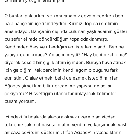
tamamen yıktığını anlamıştım.
O bunları anlatırken ve konuşmamız devam ederken ben
hala bahçenin içerisindeydim. Kırmızı top da iki elimin
arasındaydı. Bahçenin dışında bulunan yaşlı adamın gözleri
bu sefer elimde döndürdüğüm topa odaklanmıştı.
Kendimden ölesiye utandığım an, işte tam o andı. Ben ne
yapıyordum burada? Amacım neydi? “Hay benim kalıbıma!”
diyerek sessiz bir çığlık attım içimden. Buraya hava atmak
için geldiğimi, tek derdimin kendi egom olduğunu fark
etmiştim. O alay etmek, belki de ezmek istediğim İrfan
Ağabey şimdi kim bilir nerede, ne yapıyor, ne acılar
çekiyordu? Hissettiğim utancı tanımlayacak kelimeler
bulamıyordum.
İçimdeki fırtınalarda alabora olmak üzere olan vicdan
tekneme sakin olması talimatını verdim ve karşımdaki yaşlı
amcaya çevirdim gözlerimi. İrfan Ağabey’in yaşadıklarını