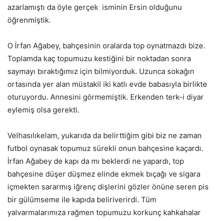
azarlamıştı da öyle gerçek isminin Ersin olduğunu
öğrenmiştik.
O İrfan Ağabey, bahçesinin oralarda top oynatmazdı bize.
Toplamda kaç topumuzu kestiğini bir noktadan sonra
saymayı bıraktığımız için bilmiyorduk. Uzunca sokağın
ortasında yer alan müstakil iki katlı evde babasıyla birlikte
oturuyordu. Annesini görmemiştik. Erkenden terk-i diyar
eylemiş olsa gerekti.
Velhasılıkelam, yukarıda da belirttiğim gibi biz ne zaman
futbol oynasak topumuz sürekli onun bahçesine kaçardı.
İrfan Ağabey de kapı da mı beklerdi ne yapardı, top
bahçesine düşer düşmez elinde ekmek bıçağı ve sigara
içmekten sararmış iğrenç dişlerini gözler önüne seren pis
bir gülümseme ile kapıda beliriverirdi. Tüm
yalvarmalarımıza rağmen topumuzu korkunç kahkahalar