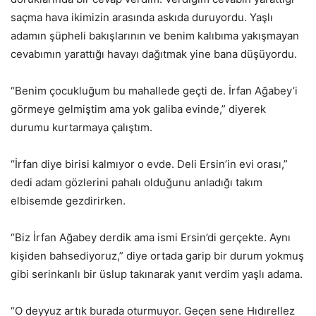
saçma hava ikimizin arasında askıda duruyordu. Yaşlı
adamın şüpheli bakışlarının ve benim kalıbıma yakışmayan
cevabımın yarattığı havayı dağıtmak yine bana düşüyordu.
“Benim çocukluğum bu mahallede geçti de. İrfan Ağabey’i
görmeye gelmiştim ama yok galiba evinde,” diyerek
durumu kurtarmaya çalıştım.
“İrfan diye birisi kalmıyor o evde. Deli Ersin’in evi orası,”
dedi adam gözlerini pahalı olduğunu anladığı takım
elbisemde gezdirirken.
“Biz İrfan Ağabey derdik ama ismi Ersin’di gerçekte. Aynı
kişiden bahsediyoruz,” diye ortada garip bir durum yokmuş
gibi serinkanlı bir üslup takınarak yanıt verdim yaşlı adama.
“O deyyuz artık burada oturmuyor. Geçen sene Hıdırellez