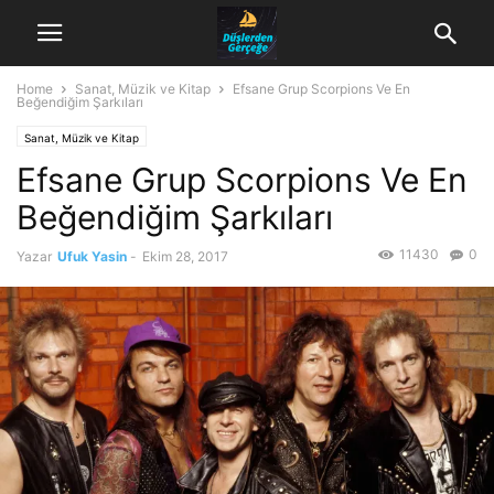
Home
Sanat, Müzik ve Kitap
Efsane Grup Scorpions Ve En
Beğendiğim Şarkıları
Sanat, Müzik ve Kitap
Efsane Grup Scorpions Ve En
Beğendiğim Şarkıları
11430
0
Yazar
Ufuk Yasin
-
Ekim 28, 2017