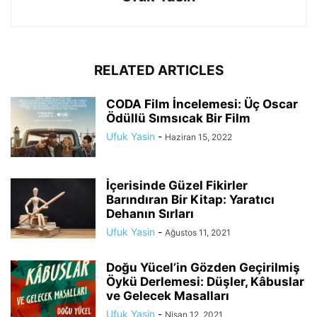
RELATED ARTICLES
CODA Film İncelemesi: Üç Oscar
Ödüllü Sımsıcak Bir Film
Ufuk Yasin
-
Haziran 15, 2022
İçerisinde Güzel Fikirler
Barındıran Bir Kitap: Yaratıcı
Dehanın Sırları
Ufuk Yasin
-
Ağustos 11, 2021
Doğu Yücel’in Gözden Geçirilmiş
Öykü Derlemesi: Düşler, Kâbuslar
ve Gelecek Masalları
Ufuk Yasin
-
Nisan 12, 2021