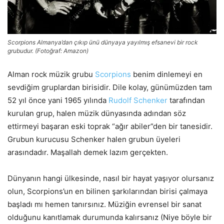
Scorpions Almanya’dan çıkıp ünü dünyaya yayılmış efsanevi bir rock
grubudur. (Fotoğraf: Amazon)
Alman rock müzik grubu
Scorpions
benim dinlemeyi en
sevdiğim gruplardan birisidir. Dile kolay, günümüzden tam
52 yıl önce yani 1965 yılında
Rudolf Schenker
tarafından
kurulan grup, halen müzik dünyasında adından söz
ettirmeyi başaran eski toprak “ağır abiler”den bir tanesidir.
Grubun kurucusu Schenker halen grubun üyeleri
arasındadır. Maşallah demek lazım gerçekten.
Dünyanın hangi ülkesinde, nasıl bir hayat yaşıyor olursanız
olun, Scorpions’un en bilinen şarkılarından birisi çalmaya
başladı mı hemen tanırsınız. Müziğin evrensel bir sanat
olduğunu kanıtlamak durumunda kalırsanız (Niye böyle bir