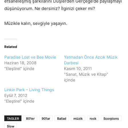
efsaneleşmiş şarkılarını Düşlerden Gerçeğe’de paylaşmayı
düşünüyorum. Ne dersiniz? İlginizi çeker mi?
Müzikle kalın, sevgiyle yaşayın.
Related
Paradise Lost ve Bee Movie
Yatmadan Önce Azcık Müzik
Haziran 18, 2008
Darbesi
"Eleştirel" içinde
Kasım 10, 2011
"Sanat, Müzik ve Kitap"
içinde
Linkin Park – Living Things
Eylül 7, 2012
"Eleştirel" içinde
TAGLER
80'ler
90'lar
Ballad
müzik
rock
Scorpions
Slow