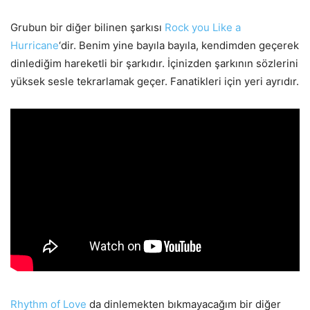
Grubun bir diğer bilinen şarkısı
Rock you Like a
Hurricane
‘dir. Benim yine bayıla bayıla, kendimden geçerek
dinlediğim hareketli bir şarkıdır. İçinizden şarkının sözlerini
yüksek sesle tekrarlamak geçer. Fanatikleri için yeri ayrıdır.
Rhythm of Love
da dinlemekten bıkmayacağım bir diğer