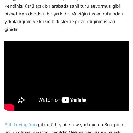
Kendinizi üstü açık bir arabada sahil turu atıyormuş gibi
hissettiren dopdolu bir şarkıdır. Müziğin insanı ruhundan
yakaladığının ve kozmik düşlerde gezdirdiğinin ispatı
gibidir.
Still Loving You
gibi müthiş bir slow şarkının da Scorpions
ürünü olması şaşırtıcı değildir. Gelmiş geçmiş en iyi aşk