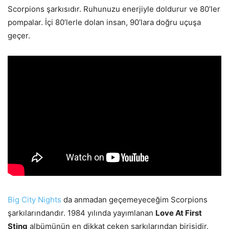
Scorpions şarkısıdır. Ruhunuzu enerjiyle doldurur ve 80’ler
pompalar. İçi 80’lerle dolan insan, 90’lara doğru uçuşa
geçer.
Big City Nights
da anmadan geçemeyeceğim Scorpions
şarkılarındandır. 1984 yılında yayımlanan
Love At First
Sting
albümünün en dikkat çeken şarkılarından birisidir.