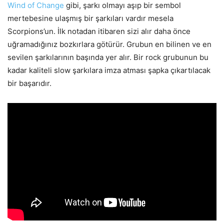
Wind of Change
gibi, şarkı olmayı aşıp bir sembol
mertebesine ulaşmış bir şarkıları vardır mesela
Scorpions’un. İlk notadan itibaren sizi alır daha önce
uğramadığınız bozkırlara götürür. Grubun en bilinen ve en
sevilen şarkılarının başında yer alır. Bir rock grubunun bu
kadar kaliteli slow şarkılara imza atması şapka çıkartılacak
bir başarıdır.