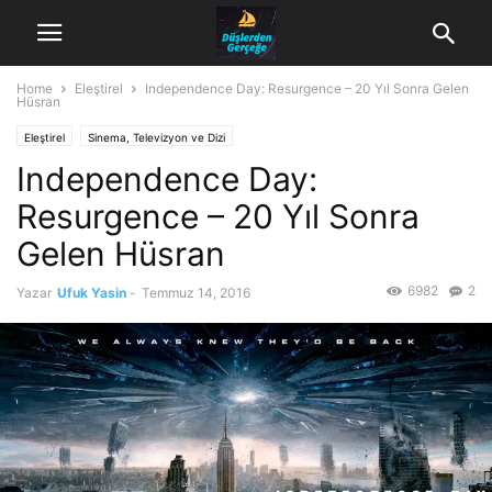
Home
Eleştirel
Independence Day: Resurgence – 20 Yıl Sonra Gelen
Hüsran
Eleştirel
Sinema, Televizyon ve Dizi
Independence Day:
Resurgence – 20 Yıl Sonra
Gelen Hüsran
6982
2
Yazar
Ufuk Yasin
-
Temmuz 14, 2016