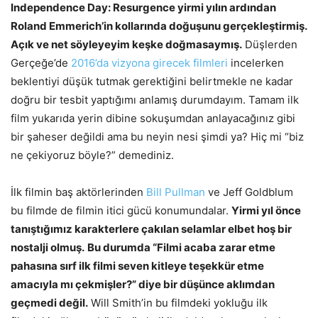
Independence Day: Resurgence yirmi yılın ardından
Roland Emmerich’in kollarında doğuşunu gerçekleştirmiş.
Açık ve net söyleyeyim keşke doğmasaymış.
Düşlerden
Gerçeğe’de
2016’da vizyona girecek filmleri
incelerken
beklentiyi düşük tutmak gerektiğini belirtmekle ne kadar
doğru bir tesbit yaptığımı anlamış durumdayım. Tamam ilk
film yukarıda yerin dibine sokuşumdan anlayacağınız gibi
bir şaheser değildi ama bu neyin nesi şimdi ya? Hiç mi “biz
ne çekiyoruz böyle?” demediniz.
İlk filmin baş aktörlerinden
Bill Pullman
ve Jeff Goldblum
bu filmde de filmin itici gücü konumundalar.
Yirmi yıl önce
tanıştığımız karakterlere çakılan selamlar elbet hoş bir
nostalji olmuş.
Bu durumda “Filmi acaba zarar etme
pahasına sırf ilk filmi seven kitleye teşekkür etme
amacıyla mı çekmişler?” diye bir düşünce aklımdan
geçmedi değil.
Will Smith’in bu filmdeki yokluğu ilk