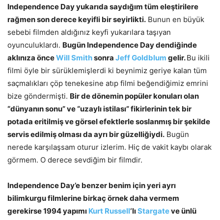
Independence Day yukarıda saydığım tüm eleştirilere
rağmen son derece keyifli bir seyirlikti.
Bunun en büyük
sebebi filmden aldığınız keyfi yukarılara taşıyan
oyunculuklardı.
Bugün Independence Day dendiğinde
aklınıza önce
Will Smith
sonra
Jeff Goldblum
gelir.
Bu ikili
filmi öyle bir sürüklemişlerdi ki beynimiz geriye kalan tüm
saçmalıkları çöp tenekesine atıp filmi beğendiğimiz emrini
bize göndermişti.
Bir de dönemin popüler konuları olan
“dünyanın sonu” ve “uzaylı istilası” fikirlerinin tek bir
potada eritilmiş ve görsel efektlerle soslanmış bir şekilde
servis edilmiş olması da ayrı bir güzelliğiydi.
Bugün
nerede karşılaşsam oturur izlerim. Hiç de vakit kaybı olarak
görmem. O derece sevdiğim bir filmdir.
Independence Day’e benzer benim için yeri ayrı
bilimkurgu filmlerine birkaç örnek daha vermem
gerekirse 1994 yapımı
Kurt Russell
‘lı
Stargate
ve ünlü