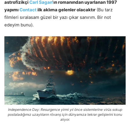
astrofizikçi
Carl Sagan
‘ın romanından uyarlanan 1997
yapımı
Contact
ilk aklıma gelenler olacaktır
(Bu tarz
filmleri sıralasam güzel bir yazı çıkar sanırım. Bir not
edeyim bunu).
Independence Day: Resurgence yirmi yıl önce sistemlerine virüs sokup
postaladığımız uzaylıların rövanş için dünyamıza tekrar gelişlerini konu
alıyor.