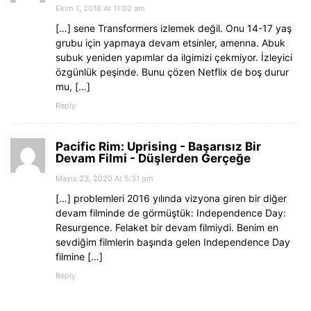
Ekim 1, 2016 At 11:02 am
[…] sene Transformers izlemek değil. Onu 14-17 yaş
grubu için yapmaya devam etsinler, amenna. Abuk
subuk yeniden yapımlar da ilgimizi çekmiyor. İzleyici
özgünlük peşinde. Bunu çözen Netflix de boş durur
mu, […]
Reply
Pacific Rim: Uprising - Başarısız Bir
Devam Filmi - Düşlerden Gerçeğe
Mayıs 23, 2020 At 5:31 pm
[…] problemleri 2016 yılında vizyona giren bir diğer
devam filminde de görmüştük: Independence Day:
Resurgence. Felaket bir devam filmiydi. Benim en
sevdiğim filmlerin başında gelen Independence Day
filmine […]
Reply