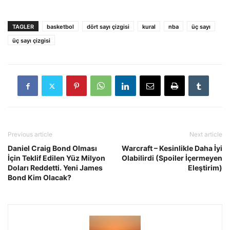
TAGLER
basketbol
dört sayı çizgisi
kural
nba
üç sayı
üç sayı çizgisi
Previous article
Next article
Daniel Craig Bond Olması
Warcraft – Kesinlikle Daha İyi
İçin Teklif Edilen Yüz Milyon
Olabilirdi (Spoiler İçermeyen
Doları Reddetti. Yeni James
Eleştirim)
Bond Kim Olacak?