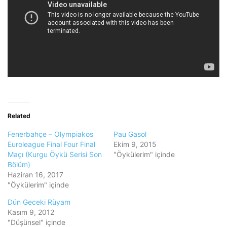
Related
Fenerbahçe – Olympiakos
Pau Gasol
Euroleague Final Four Final
Ekim 9, 2015
Maçı (Kurgu Öykü Serisi Son
"Öykülerim" içinde
Bölüm)
Haziran 16, 2017
"Öykülerim" içinde
Dün Geceki Rüyam
Kasım 9, 2012
"Düşünsel" içinde