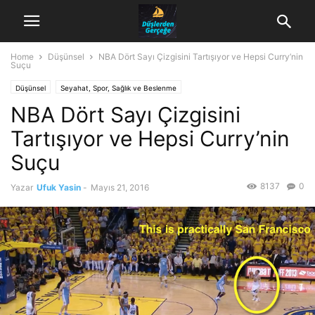
Home
Düşünsel
NBA Dört Sayı Çizgisini Tartışıyor ve Hepsi Curry’nin
Suçu
Düşünsel
Seyahat, Spor, Sağlık ve Beslenme
NBA Dört Sayı Çizgisini
Tartışıyor ve Hepsi Curry’nin
Suçu
8137
0
Yazar
Ufuk Yasin
-
Mayıs 21, 2016