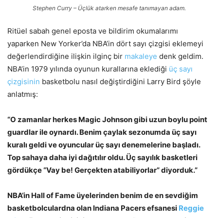
Stephen Curry – Üçlük atarken mesafe tanımayan adam.
Ritüel sabah genel eposta ve bildirim okumalarımı
yaparken New Yorker’da NBA’in dört sayı çizgisi eklemeyi
değerlendirdiğine ilişkin ilginç bir
makaleye
denk geldim.
NBA’in 1979 yılında oyunun kurallarına eklediği
üç sayı
çizgisinin
basketbolu nasıl değiştirdiğini Larry Bird şöyle
anlatmış:
“O zamanlar herkes Magic Johnson gibi uzun boylu point
guardlar ile oynardı. Benim çaylak sezonumda üç sayı
kuralı geldi ve oyuncular üç sayı denemelerine başladı.
Top sahaya daha iyi dağıtılır oldu. Üç sayılık basketleri
gördükçe “Vay be! Gerçekten atabiliyorlar” diyorduk.”
NBA’in Hall of Fame üyelerinden benim de en sevdiğim
basketbolculardna olan Indiana Pacers efsanesi
Reggie