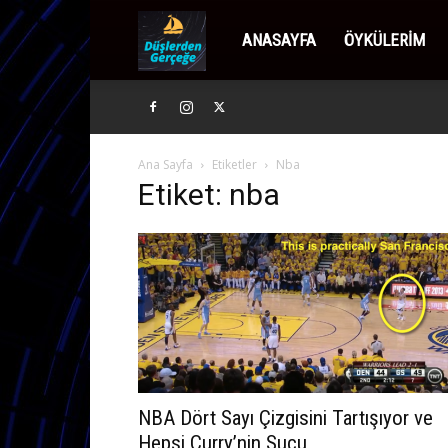
Düşlerden
ANASAYFA
ÖYKÜLERIM
Gerçeğe
Ana Sayfa
Etiketler
Nba
Etiket: nba
NBA Dört Sayı Çizgisini Tartışıyor ve
Hepsi Curry’nin Suçu