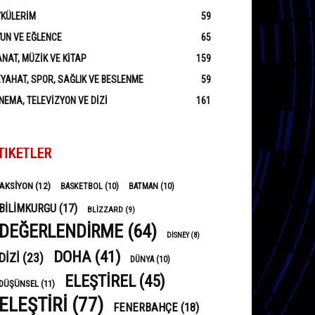
YKÜLERIM
59
UN VE EĞLENCE
65
NAT, MÜZIK VE KITAP
159
YAHAT, SPOR, SAĞLIK VE BESLENME
59
NEMA, TELEVIZYON VE DIZI
161
TIKETLER
AKSIYON
(12)
BASKETBOL
(10)
BATMAN
(10)
BILIMKURGU
(17)
BLIZZARD
(9)
DEĞERLENDIRME
(64)
DISNEY
(8)
DOHA
(41)
DIZI
(23)
DÜNYA
(10)
ELEŞTIREL
(45)
DÜŞÜNSEL
(11)
ELEŞTIRI
(77)
FENERBAHÇE
(18)