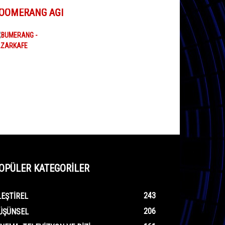
OOMERANG AĞI
OPÜLER KATEGORİLER
243
LEŞTIREL
206
ÜŞÜNSEL