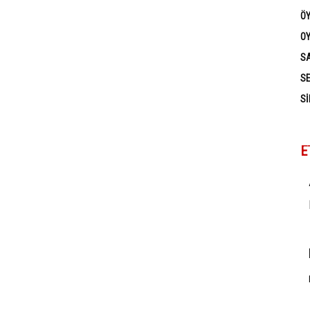
Ö
OY
SA
SE
SI
E