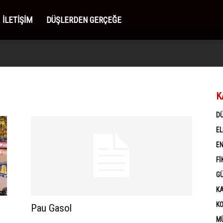
İLETIŞIM
DÜŞLERDEN GERÇEĞE
K
D
EL
EN
FI
G
K
K
Pau Gasol
MÜ