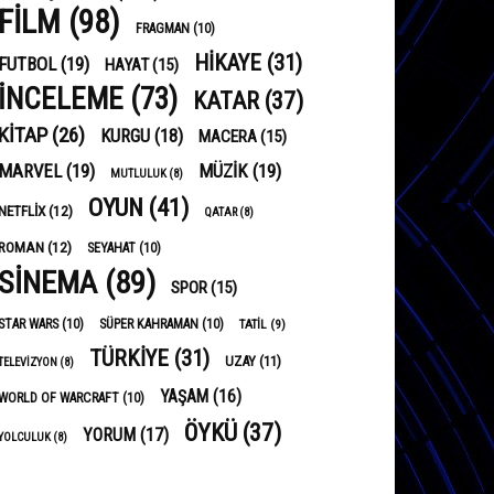
FILM
(98)
FRAGMAN
(10)
HIKAYE
(31)
FUTBOL
(19)
HAYAT
(15)
INCELEME
(73)
KATAR
(37)
KITAP
(26)
KURGU
(18)
MACERA
(15)
MARVEL
(19)
MÜZIK
(19)
MUTLULUK
(8)
OYUN
(41)
NETFLIX
(12)
QATAR
(8)
ROMAN
(12)
SEYAHAT
(10)
SINEMA
(89)
SPOR
(15)
STAR WARS
(10)
SÜPER KAHRAMAN
(10)
TATIL
(9)
TÜRKIYE
(31)
UZAY
(11)
TELEVIZYON
(8)
YAŞAM
(16)
WORLD OF WARCRAFT
(10)
ÖYKÜ
(37)
YORUM
(17)
YOLCULUK
(8)