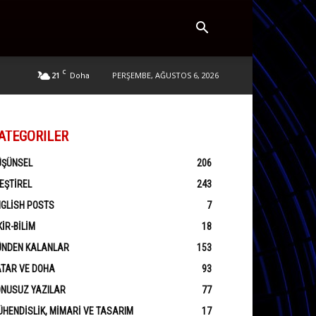
C
21
PERŞEMBE, AĞUSTOS 6, 2026
Doha
ATEGORILER
ÜŞÜNSEL
206
EŞTIREL
243
GLISH POSTS
7
KIR-BILIM
18
ÜNDEN KALANLAR
153
ATAR VE DOHA
93
ONUSUZ YAZILAR
77
HENDISLIK, MIMARI VE TASARIM
17