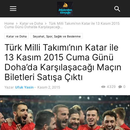
Home
Katar ve Doha
Türk Milli Takımı’nın Katar ile 13 Kasım 2015
Cuma Günü Doha’da Karşılaşacağı...
Katar ve Doha
Seyahat, Spor, Sağlık ve Beslenme
Türk Milli Takımı’nın Katar ile
13 Kasım 2015 Cuma Günü
Doha’da Karşılaşacağı Maçın
Biletleri Satışa Çıktı
4329
0
Yazar
Ufuk Yasin
-
Kasım 2, 2015