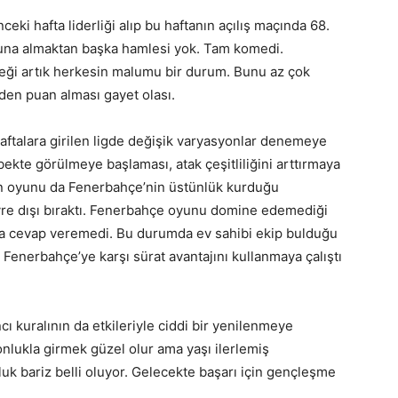
eki hafta liderliği alıp bu haftanın açılış maçında 68.
yuna almaktan başka hamlesi yok. Tam komedi.
ceği artık herkesin malumu bir durum. Bunu az çok
den puan alması gayet olası.
haftalara girilen ligde değişik varyasyonlar denemeye
 bekte görülmeye başlaması, atak çeşitliliğini arttırmaya
en oyunu da Fenerbahçe’nin üstünlük kurduğu
evre dışı bıraktı. Fenerbahçe oyunu domine edemediği
arla cevap veremedi. Bu durumda ev sahibi ekip bulduğu
ip Fenerbahçe’ye karşı sürat avantajını kullanmaya çalıştı
kuralının da etkileriyle ciddi bir yenilenmeye
lukla girmek güzel olur ama yaşı ilerlemiş
k bariz belli oluyor. Gelecekte başarı için gençleşme