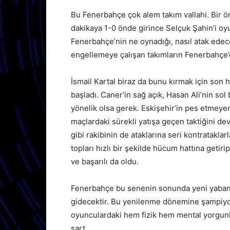
Bu Fenerbahçe çok alem takım vallahi. Bir önc
dakikaya 1-0 önde girince Selçuk Şahin’i o
Fenerbahçe’nin ne oynadığı, nasıl atak ede
engellemeye çalışan takımların Fenerbahçe’
İsmail Kartal biraz da bunu kırmak için son 
başladı. Caner’in sağ açık, Hasan Ali’nin sol
yönelik olsa gerek. Eskişehir’in pes etmey
maçlardaki sürekli yatışa geçen taktiğini d
gibi rakibinin de ataklarına seri kontratakl
topları hızlı bir şekilde hücum hattına getir
ve başarılı da oldu.
Fenerbahçe bu senenin sonunda yeni yabancı 
gidecektir. Bu yenilenme dönemine şampiyon
oyunculardaki hem fizik hem mental yorgunlu
şart.