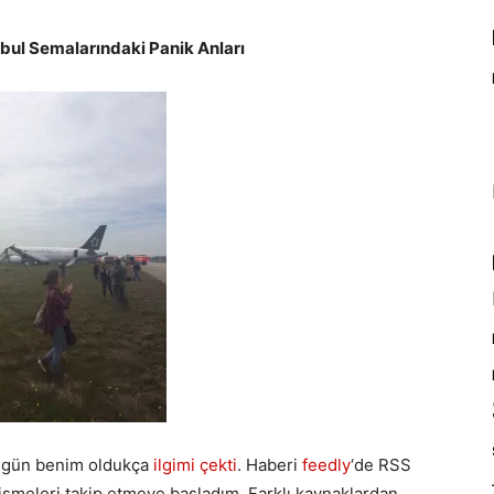
anbul Semalarındaki Panik Anları
bugün benim oldukça
ilgimi çekti
. Haberi
feedly
‘de RSS
işmeleri takip etmeye başladım. Farklı kaynaklardan