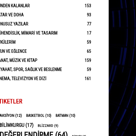
ÜNDEN KALANLAR
153
ATAR VE DOHA
93
ONUSUZ YAZILAR
77
HENDISLIK, MIMARI VE TASARIM
17
YKÜLERIM
59
UN VE EĞLENCE
65
NAT, MÜZIK VE KITAP
159
YAHAT, SPOR, SAĞLIK VE BESLENME
59
NEMA, TELEVIZYON VE DIZI
161
TIKETLER
AKSIYON
(12)
BASKETBOL
(10)
BATMAN
(10)
BILIMKURGU
(17)
BLIZZARD
(9)
DEĞERLENDIRME
(64)