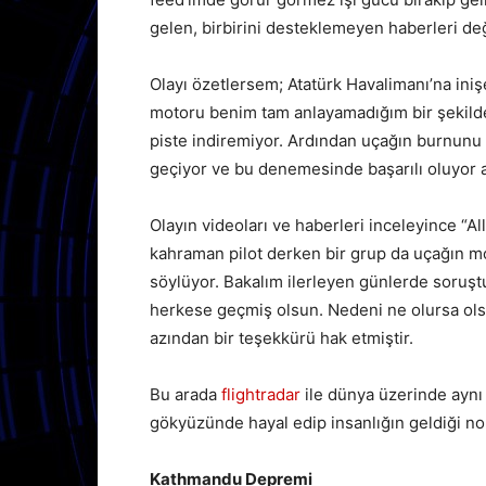
gelen, birbirini desteklemeyen haberleri de
Olayı özetlersem; Atatürk Havalimanı’na ini
motoru benim tam anlayamadığım bir şekilde
piste indiremiyor. Ardından uçağın burnunu ka
geçiyor ve bu denemesinde başarılı oluyor a
Olayın videoları ve haberleri inceleyince “
kahraman pilot derken bir grup da uçağın m
söylüyor. Bakalım ilerleyen günlerde soruşt
herkese geçmiş olsun. Nedeni ne olursa olsu
azından bir teşekkürü hak etmiştir.
Bu arada
flightradar
ile dünya üzerinde aynı
gökyüzünde hayal edip insanlığın geldiği no
Kathmandu Depremi