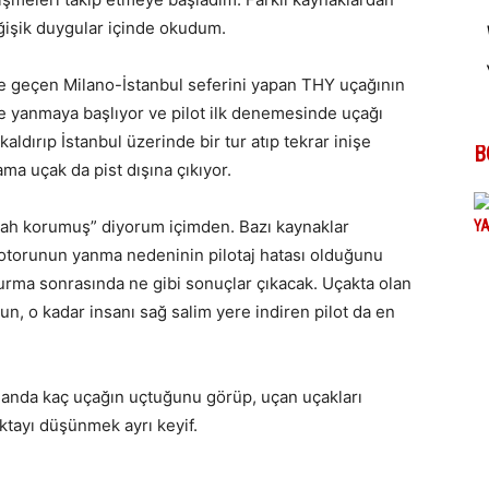
ğişik duygular içinde okudum.
şe geçen Milano-İstanbul seferini yapan THY uçağının
 yanmaya başlıyor ve pilot ilk denemesinde uçağı
ldırıp İstanbul üzerinde bir tur atıp tekrar inişe
B
ma uçak da pist dışına çıkıyor.
Allah korumuş” diyorum içimden. Bazı kaynaklar
otorunun yanma nedeninin pilotaj hatası olduğunu
urma sonrasında ne gibi sonuçlar çıkacak. Uçakta olan
n, o kadar insanı sağ salim yere indiren pilot da en
 anda kaç uçağın uçtuğunu görüp, uçan uçakları
ktayı düşünmek ayrı keyif.