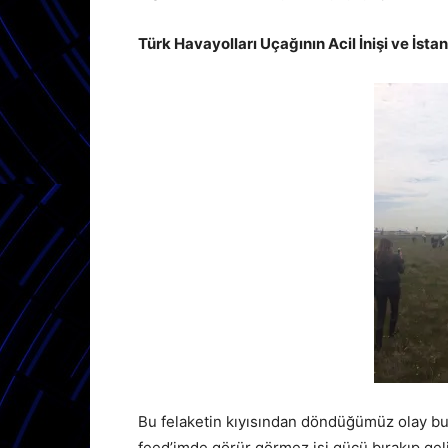
Türk Havayolları Uçağının Acil İnişi ve İst
Bu felaketin kıyısından döndüğümüz olay 
feed’imde görür görmez işi gücü bırakıp gel