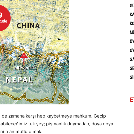
G
K
K
MÜ
Ö
OY
SA
SE
SI
E
lese de zamana karşı hep kaybetmeye mahkum. Geçip
pabileceğimiz tek şey; pişmanlık duymadan, doya doya
ani o an mutlu olmak.