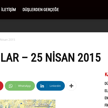
İLETIŞIM
DÜŞLERDEN GERÇEĞE
 Nisan 2015
AR – 25 NISAN 2015
K
D
WhatsApp
Linkedin
EL
EN
FI