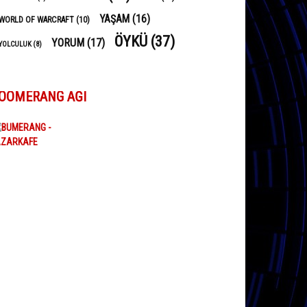
YAŞAM
(16)
WORLD OF WARCRAFT
(10)
ÖYKÜ
(37)
YORUM
(17)
YOLCULUK
(8)
OOMERANG AĞI