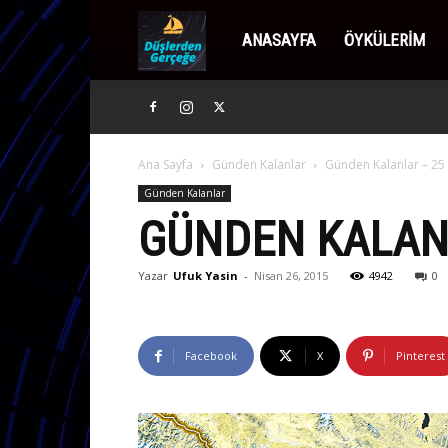
Düşlerden
ANASAYFA
ÖYKÜLERIM
Gerçeğe
Ana Sayfa
Günden Kalanlar
Günden Kalanlar – 25
Günden Kalanlar
GÜNDEN KALANL
Yazar
Ufuk Yasin
-
Nisan 26, 2015
4942
0
Facebook
X
Pinterest