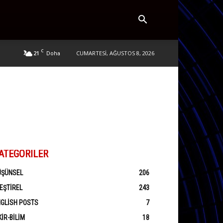
C
21
CUMARTESI, AĞUSTOS 8, 2026
Doha
ATEGORILER
ÜŞÜNSEL
206
EŞTIREL
243
GLISH POSTS
7
KIR-BILIM
18