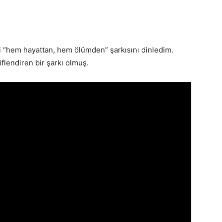
 “hem hayattan, hem ölümden” şarkısını dinledim.
lendiren bir şarkı olmuş.