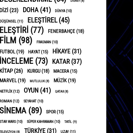
DISNEY
(8)
DOHA
(41)
DIZI
(23)
DÜNYA
(10)
ELEŞTIREL
(45)
DÜŞÜNSEL
(11)
ELEŞTIRI
(77)
FENERBAHÇE
(18)
FILM
(98)
FRAGMAN
(10)
HIKAYE
(31)
FUTBOL
(19)
HAYAT
(15)
INCELEME
(73)
KATAR
(37)
KITAP
(26)
KURGU
(18)
MACERA
(15)
MARVEL
(19)
MÜZIK
(19)
MUTLULUK
(8)
OYUN
(41)
NETFLIX
(12)
QATAR
(8)
ROMAN
(12)
SEYAHAT
(10)
SINEMA
(89)
SPOR
(15)
STAR WARS
(10)
SÜPER KAHRAMAN
(10)
TATIL
(9)
TÜRKIYE
(31)
UZAY
(11)
TELEVIZYON
(8)