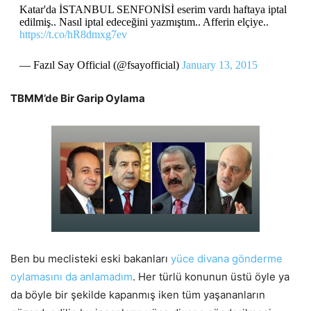
Katar'da İSTANBUL SENFONİSİ eserim vardı haftaya iptal
edilmiş.. Nasıl iptal edeceğini yazmıştım.. Afferin elçiye..
https://t.co/hR8dmxg7ev
— Fazıl Say Official (@fsayofficial)
January 13, 2015
TBMM’de Bir Garip Oylama
Ben bu meclisteki eski bakanları
yüce divana gönderme
oylamasını da anlamadım
. Her türlü konunun üstü öyle ya
da böyle bir şekilde kapanmış iken tüm yaşananların