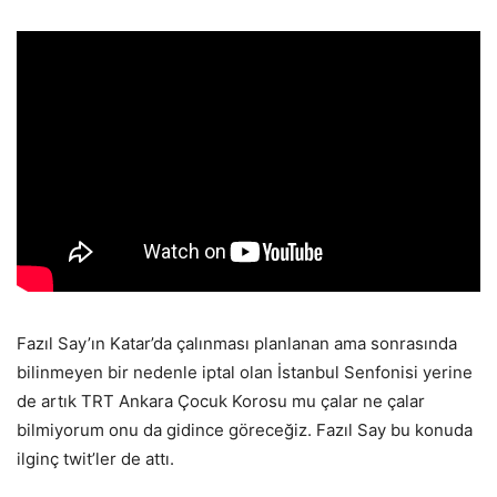
Fazıl Say’ın Katar’da çalınması planlanan ama sonrasında
bilinmeyen bir nedenle iptal olan İstanbul Senfonisi yerine
de artık TRT Ankara Çocuk Korosu mu çalar ne çalar
bilmiyorum onu da gidince göreceğiz. Fazıl Say bu konuda
ilginç twit’ler de attı.