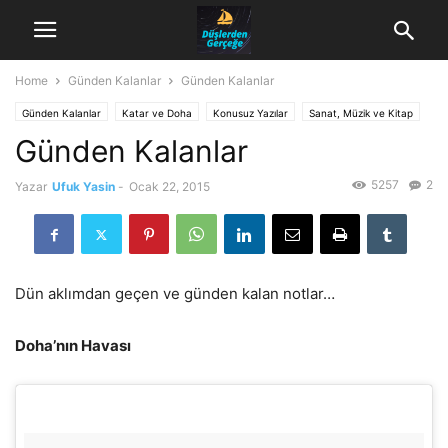
Home
Günden Kalanlar
Günden Kalanlar
Günden Kalanlar
Katar ve Doha
Konusuz Yazılar
Sanat, Müzik ve Kitap
Günden Kalanlar
Seyahat, Spor, Sağlık ve Beslenme
5257
2
Yazar
Ufuk Yasin
-
Ocak 22, 2015
Dün aklımdan geçen ve günden kalan notlar…
Doha’nın Havası