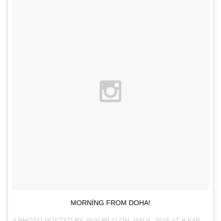
MORNING FROM DOHA!
A PHOTO POSTED BY @GURLO ON
JAN 9, 2015 AT 8:54PM PST