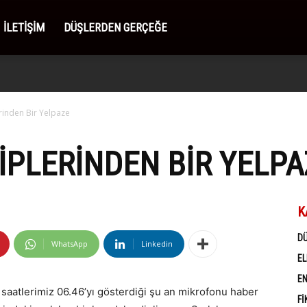
İLETIŞIM
DÜŞLERDEN GERÇEĞE
rinden Bir Yelpaze
IPLERINDEN BIR YELPA
K
D
WhatsApp
Linkedin
EL
EN
, saatlerimiz 06.46’yı gösterdiği şu an mikrofonu haber
FI