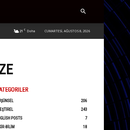
C
21
CUMARTESI, AĞUSTOS 8, 2026
Doha
ZE
ATEGORILER
ÜŞÜNSEL
206
EŞTIREL
243
GLISH POSTS
7
KIR-BILIM
18