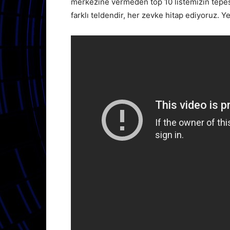
merkezine vermeden top 10 listemizin tepesin
farklı teldendir, her zevke hitap ediyoruz. Y