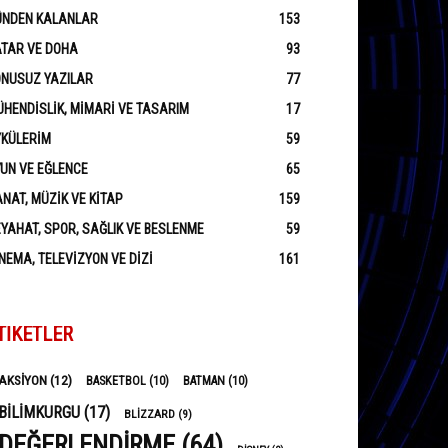
ÜNDEN KALANLAR
153
ATAR VE DOHA
93
ONUSUZ YAZILAR
77
HENDISLIK, MIMARI VE TASARIM
17
YKÜLERIM
59
UN VE EĞLENCE
65
NAT, MÜZIK VE KITAP
159
YAHAT, SPOR, SAĞLIK VE BESLENME
59
NEMA, TELEVIZYON VE DIZI
161
TIKETLER
AKSIYON
(12)
BASKETBOL
(10)
BATMAN
(10)
BILIMKURGU
(17)
BLIZZARD
(9)
DEĞERLENDIRME
(64)