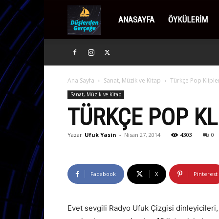
Düşlerden
ANASAYFA
ÖYKÜLERIM
Gerçeğe
Ana Sayfa
Sanat, Müzik ve Kitap
Türkçe Pop Kliple
Sanat, Müzik ve Kitap
TÜRKÇE POP KL
Yazar
Ufuk Yasin
-
Nisan 27, 2014
4303
0
Facebook
X
Pinterest
Evet sevgili Radyo Ufuk Çizgisi dinleyicileri