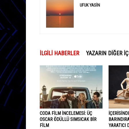
UFUK YASIN
İLGILI HABERLER
YAZARIN DIĞER İÇ
CODA FILM İNCELEMESI: ÜÇ
İÇERISIND
OSCAR ÖDÜLLÜ SIMSICAK BIR
BARINDIRA
FILM
YARATICI 