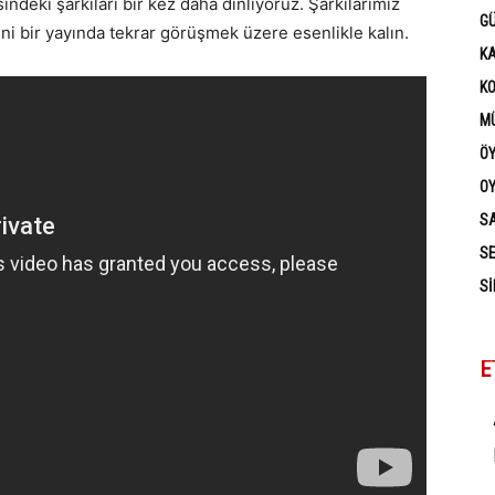
deki şarkıları bir kez daha dinliyoruz. Şarkılarımız
G
eni bir yayında tekrar görüşmek üzere esenlikle kalın.
K
K
MÜ
Ö
OY
SA
SE
SI
E