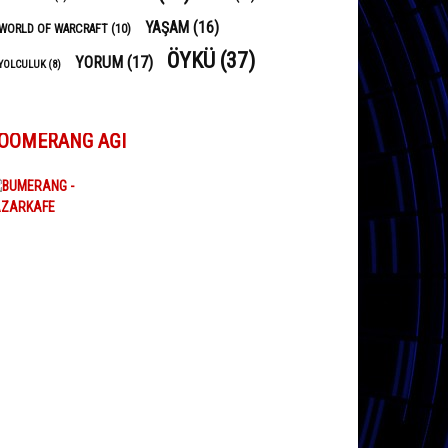
YAŞAM
(16)
WORLD OF WARCRAFT
(10)
ÖYKÜ
(37)
YORUM
(17)
YOLCULUK
(8)
OOMERANG AĞI