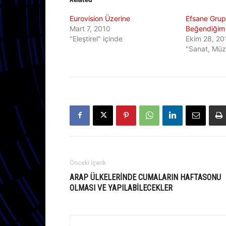
Eurovision Üzerine
Efsane Grup
Mart 7, 2010
Beğendiğim 
"Eleştirel" içinde
Ekim 28, 20
"Sanat, Müzi
Önceki İçerik
ARAP ÜLKELERINDE CUMALARIN HAFTASONU
OLMASI VE YAPILABILECEKLER