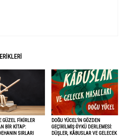
ERIKLERI
E GÜZEL FIKIRLER
DOĞU YÜCEL’IN GÖZDEN
N BIR KITAP:
GEÇIRILMIŞ ÖYKÜ DERLEMESI:
DEHANIN SIRLARI
DÜŞLER, KÂBUSLAR VE GELECEK