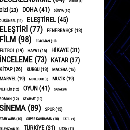
DISNEY
(8)
DOHA
(41)
DIZI
(23)
DÜNYA
(10)
ELEŞTIREL
(45)
DÜŞÜNSEL
(11)
ELEŞTIRI
(77)
FENERBAHÇE
(18)
FILM
(98)
FRAGMAN
(10)
HIKAYE
(31)
FUTBOL
(19)
HAYAT
(15)
INCELEME
(73)
KATAR
(37)
KITAP
(26)
KURGU
(18)
MACERA
(15)
MARVEL
(19)
MÜZIK
(19)
MUTLULUK
(8)
OYUN
(41)
NETFLIX
(12)
QATAR
(8)
ROMAN
(12)
SEYAHAT
(10)
SINEMA
(89)
SPOR
(15)
STAR WARS
(10)
SÜPER KAHRAMAN
(10)
TATIL
(9)
TÜRKIYE
(31)
UZAY
(11)
TELEVIZYON
(8)