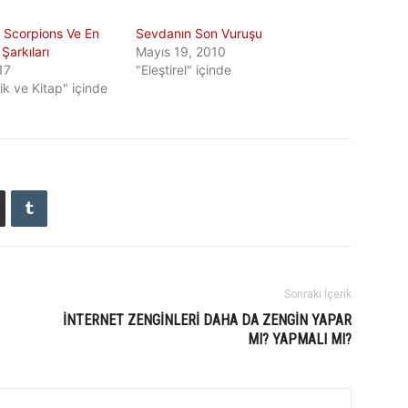
 Scorpions Ve En
Sevdanın Son Vuruşu
Şarkıları
Mayıs 19, 2010
17
"Eleştirel" içinde
k ve Kitap" içinde
Sonraki İçerik
İNTERNET ZENGINLERI DAHA DA ZENGIN YAPAR
MI? YAPMALI MI?