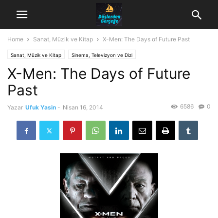
Home
Sanat, Müzik ve Kitap
X-Men: The Days of Future Past
Sanat, Müzik ve Kitap
Sinema, Televizyon ve Dizi
X-Men: The Days of Future
Past
6586
0
Yazar
Ufuk Yasin
-
Nisan 16, 2014