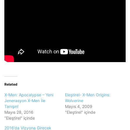
Related
X-Men: Apocalypse – Yeni
Eleştirel- X-Men Origins:
Jenerasyon X-Men İle
Wolverine
Tanışın!
Mayıs 4, 2009
Mayıs 28, 2016
"Eleştirel" içinde
"Eleştirel" içinde
2016’da Vizyona Girecek