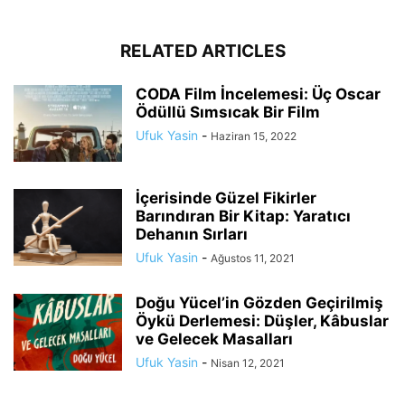
RELATED ARTICLES
CODA Film İncelemesi: Üç Oscar
Ödüllü Sımsıcak Bir Film
Ufuk Yasin
-
Haziran 15, 2022
İçerisinde Güzel Fikirler
Barındıran Bir Kitap: Yaratıcı
Dehanın Sırları
Ufuk Yasin
-
Ağustos 11, 2021
Doğu Yücel’in Gözden Geçirilmiş
Öykü Derlemesi: Düşler, Kâbuslar
ve Gelecek Masalları
Ufuk Yasin
-
Nisan 12, 2021