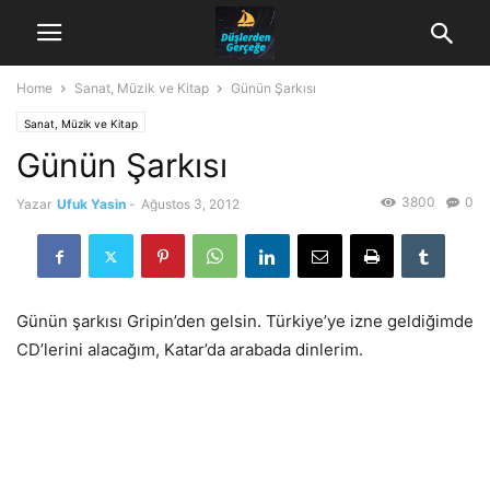
Home
Sanat, Müzik ve Kitap
Günün Şarkısı
Sanat, Müzik ve Kitap
Günün Şarkısı
3800
0
Yazar
Ufuk Yasin
-
Ağustos 3, 2012
Günün şarkısı Gripin’den gelsin. Türkiye’ye izne geldiğimde
CD’lerini alacağım, Katar’da arabada dinlerim.