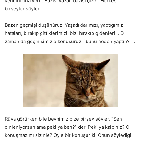
kendini ona verir. Bazısı yazar, bazısı çizer. Herkes
birşeyler söyler.
Bazen geçmişi düşünürüz. Yaşadıklarımızı, yaptığımız
hataları, bırakıp gittiklerimizi, bizi bırakıp gidenleri… O
zaman da geçmişimizle konuşuruz; “bunu neden yaptın?”…
Rüya görürken bile beynimiz bize birşey söyler. “Sen
dinleniyorsun ama peki ya ben?” der. Peki ya kalbiniz? O
konuşmaz mı sizinle? Öyle bir konuşur ki! Onun söylediği