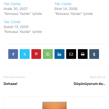
Tek Cümle
Tek Cümle
Aralık 20, 2007
Ekim 14, 2008
"Konusuz Yazılar" içinde
"Konusuz Yazılar" içinde
Tek Cümle
Şubat 13, 2009
"Konusuz Yazılar" içinde
Previous article
Next article
Dohaaa!
Düşünüyorum da…