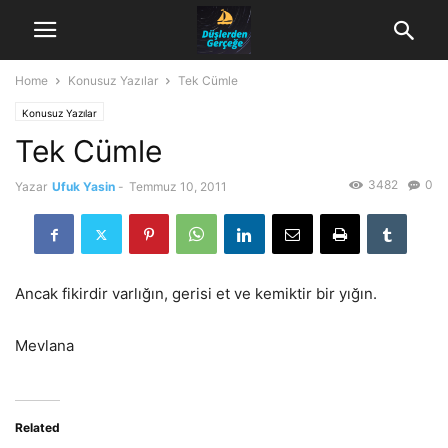
Home
Konusuz Yazılar
Tek Cümle
Konusuz Yazılar
Tek Cümle
3482
0
Yazar
Ufuk Yasin
-
Temmuz 10, 2011
Ancak fikirdir varlığın, gerisi et ve kemiktir bir yığın.
Mevlana
Related