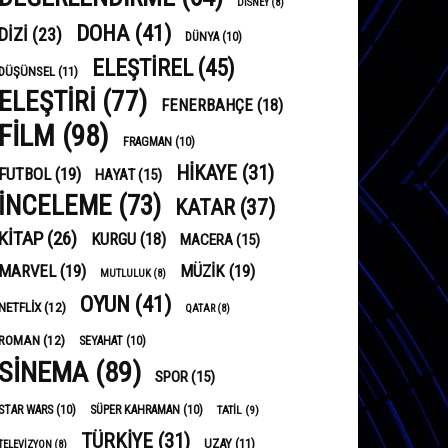
DISNEY
(8)
DOHA
(41)
DIZI
(23)
DÜNYA
(10)
ELEŞTIREL
(45)
DÜŞÜNSEL
(11)
ELEŞTIRI
(77)
FENERBAHÇE
(18)
FILM
(98)
FRAGMAN
(10)
HIKAYE
(31)
FUTBOL
(19)
HAYAT
(15)
INCELEME
(73)
KATAR
(37)
KITAP
(26)
KURGU
(18)
MACERA
(15)
MARVEL
(19)
MÜZIK
(19)
MUTLULUK
(8)
OYUN
(41)
NETFLIX
(12)
QATAR
(8)
ROMAN
(12)
SEYAHAT
(10)
SINEMA
(89)
SPOR
(15)
STAR WARS
(10)
SÜPER KAHRAMAN
(10)
TATIL
(9)
TÜRKIYE
(31)
UZAY
(11)
TELEVIZYON
(8)