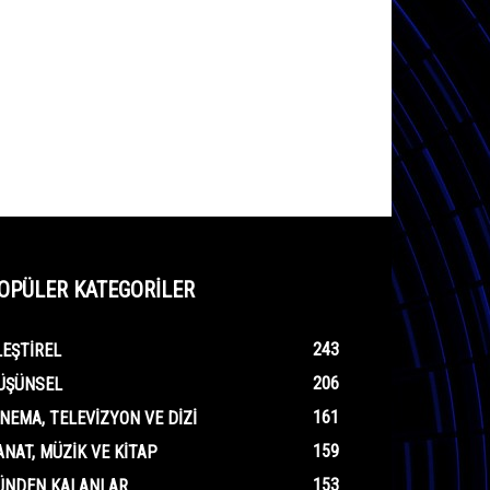
OPÜLER KATEGORİLER
243
LEŞTIREL
206
ÜŞÜNSEL
161
INEMA, TELEVIZYON VE DIZI
159
ANAT, MÜZIK VE KITAP
153
ÜNDEN KALANLAR