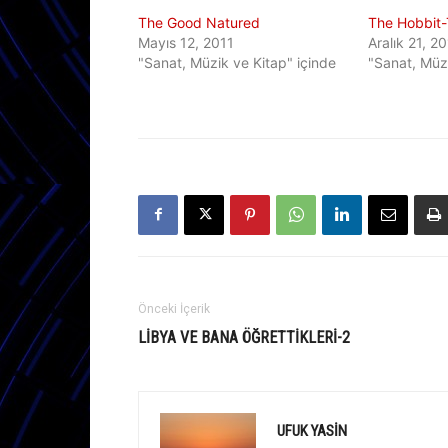
The Good Natured
The Hobbit-T
Mayıs 12, 2011
Aralık 21, 2
"Sanat, Müzik ve Kitap" içinde
"Sanat, Müzi
Önceki İçerik
LIBYA VE BANA ÖĞRETTIKLERI-2
UFUK YASIN