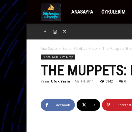
Düşlerden
ANASAYFA
ÖYKÜLERIM
Gerçeğe
Ana Sayfa
Sanat, Müzik ve Kitap
The Muppets: Bo
Sanat, Müzik ve Kitap
THE MUPPETS:
Yazar
Ufuk Yasin
-
Mart 4, 2011
3942
0
Facebook
X
Pinterest