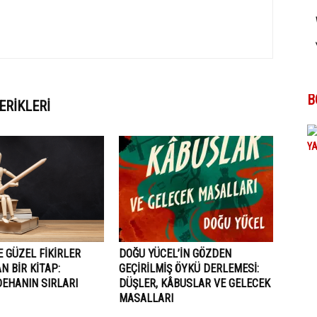
B
ERIKLERI
E GÜZEL FIKIRLER
DOĞU YÜCEL’IN GÖZDEN
N BIR KITAP:
GEÇIRILMIŞ ÖYKÜ DERLEMESI:
DEHANIN SIRLARI
DÜŞLER, KÂBUSLAR VE GELECEK
MASALLARI