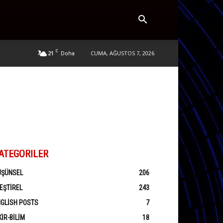
C
21
CUMA, AĞUSTOS 7, 2026
Doha
ATEGORILER
ÜŞÜNSEL
206
EŞTIREL
243
GLISH POSTS
7
KIR-BILIM
18