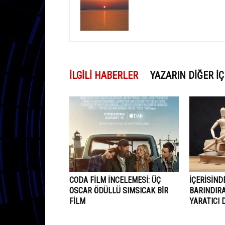
İLGILI HABERLER
YAZARIN DIĞER İÇ
CODA FILM İNCELEMESI: ÜÇ
İÇERISIND
OSCAR ÖDÜLLÜ SIMSICAK BIR
BARINDIRA
FILM
YARATICI 