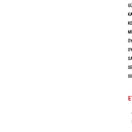
G
K
K
MÜ
Ö
OY
SA
SE
SI
E