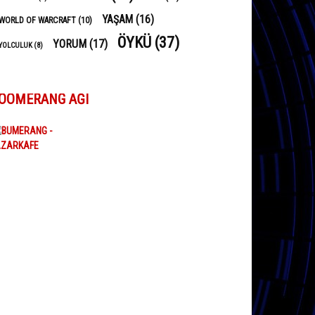
YAŞAM
(16)
WORLD OF WARCRAFT
(10)
ÖYKÜ
(37)
YORUM
(17)
YOLCULUK
(8)
OOMERANG AĞI