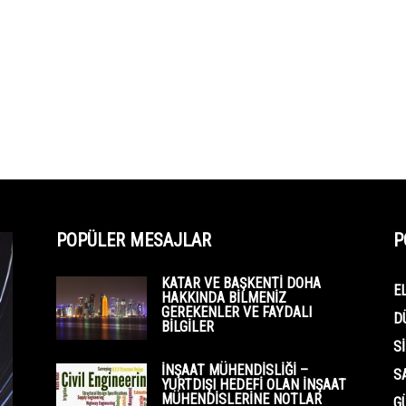
POPÜLER MESAJLAR
P
KATAR VE BAŞKENTI DOHA
E
HAKKINDA BILMENIZ
GEREKENLER VE FAYDALI
D
BILGILER
S
İNŞAAT MÜHENDISLIĞI –
S
YURTDIŞI HEDEFI OLAN İNŞAAT
MÜHENDISLERINE NOTLAR
G