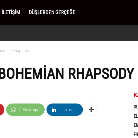
İLETIŞIM
DÜŞLERDEN GERÇEĞE
hemian Rhapsody
 BOHEMIAN RHAPSODY
K
D
WhatsApp
Linkedin
EL
EN
FI