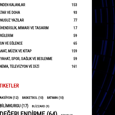
ÜNDEN KALANLAR
153
ATAR VE DOHA
93
ONUSUZ YAZILAR
77
HENDISLIK, MIMARI VE TASARIM
17
YKÜLERIM
59
UN VE EĞLENCE
65
NAT, MÜZIK VE KITAP
159
YAHAT, SPOR, SAĞLIK VE BESLENME
59
NEMA, TELEVIZYON VE DIZI
161
TIKETLER
AKSIYON
(12)
BASKETBOL
(10)
BATMAN
(10)
BILIMKURGU
(17)
BLIZZARD
(9)
DEĞERLENDIRME
(64)