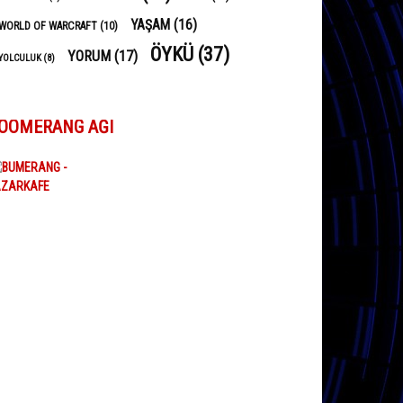
YAŞAM
(16)
WORLD OF WARCRAFT
(10)
ÖYKÜ
(37)
YORUM
(17)
YOLCULUK
(8)
OOMERANG AĞI