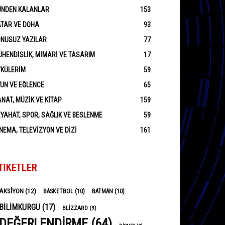
ÜNDEN KALANLAR
153
ATAR VE DOHA
93
ONUSUZ YAZILAR
77
HENDISLIK, MIMARI VE TASARIM
17
YKÜLERIM
59
UN VE EĞLENCE
65
NAT, MÜZIK VE KITAP
159
YAHAT, SPOR, SAĞLIK VE BESLENME
59
NEMA, TELEVIZYON VE DIZI
161
TIKETLER
AKSIYON
(12)
BASKETBOL
(10)
BATMAN
(10)
BILIMKURGU
(17)
BLIZZARD
(9)
DEĞERLENDIRME
(64)