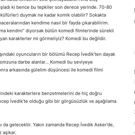
şladı ki bence bu tepkiler son derece yerinde. 70-80
küfürler) duymak ne kadar komik olabilir? Sokakta
ceralarından kendime nasıl bir fayda çıkarabilirim.
sma kendini” diyorsak bütün komedi filmlerinde sürekli
layan karakterler mi görmeliyiz? Komedi bu değildir.
şındaki oyuncuların bir bölümü Recep İvedik’ten dayak
a, omzuna darbe alanlar… Komedi bu seviyeye
nra arkasında gülelim düşüncesi ile komedi filmi
rindeki karakterlere benzetmelerini de hiç doğru
cep İvedik’te olduğu gibi bir görgüsüzlük ve aşağılama
mı da gelecektir. Yakın zamanda Recep İvedik Asker’de,
 aşikar.