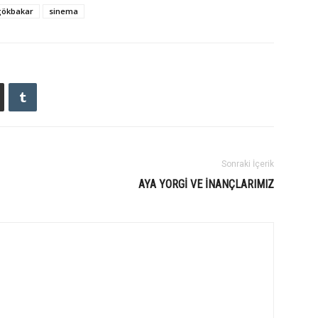
gökbakar
sinema
Sonraki İçerik
AYA YORGI VE İNANÇLARIMIZ