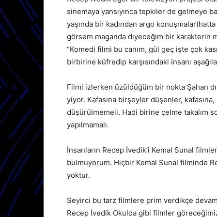
sinemaya yansıyınca tepkiler de gelmeye ba
yaşında bir kadından argo konuşmalar(hatta 
görsem maganda diyeceğim bir karakterin ma
“Komedi filmi bu canım, gül geç işte çok ka
birbirine küfredip karşısındaki insanı aşağı
Filmi izlerken üzüldüğüm bir nokta Şahan dı
yiyor. Kafasına birşeyler düşenler, kafasın
düşürülmemeli. Hadi birine çelme takalım so
yapılmamalı.
İnsanların Recep İvedik’i Kemal Sunal filmle
bulmuyorum. Hiçbir Kemal Sunal filminde Re
yoktur.
Seyirci bu tarz filmlere prim verdikçe deva
Recep İvedik Okulda gibi filmler göreceğimiz