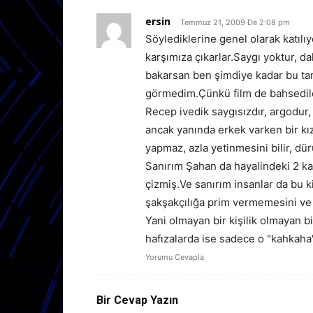
ersin
Temmuz 21, 2009 De 2:08 pm
Söylediklerine genel olarak katıl
karşımıza çıkarlar.Saygı yoktur, 
bakarsan ben şimdiye kadar bu tam
görmedim.Çünkü film de bahsedilen 
Recep ivedik saygısızdır, argodur, 
ancak yanında erkek varken bir kı
yapmaz, azla yetinmesini bilir, dü
Sanırım Şahan da hayalindeki 2 kar
çizmiş.Ve sanırım insanlar da bu k
şakşakçılığa prim vermemesini ve s
Yani olmayan bir kişilik olmayan b
hafızalarda ise sadece o "kahkaha
Yorumu Cevapla
Bir Cevap Yazın