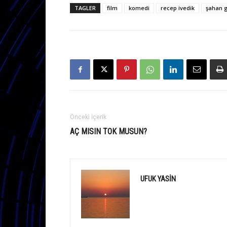
TAGLER
film
komedi
recep ivedik
şahan 
Önceki İçerik
AÇ MISIN TOK MUSUN?
UFUK YASIN