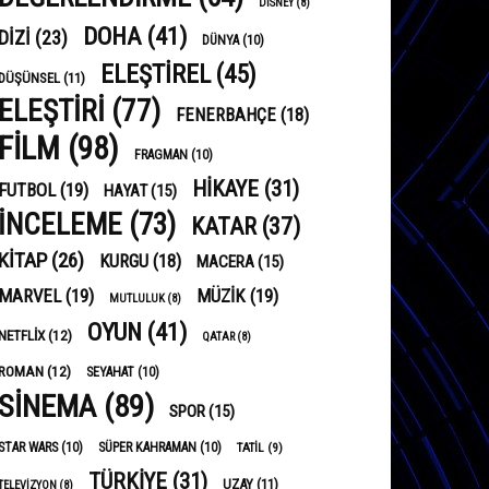
DISNEY
(8)
DOHA
(41)
DIZI
(23)
DÜNYA
(10)
ELEŞTIREL
(45)
DÜŞÜNSEL
(11)
ELEŞTIRI
(77)
FENERBAHÇE
(18)
FILM
(98)
FRAGMAN
(10)
HIKAYE
(31)
FUTBOL
(19)
HAYAT
(15)
INCELEME
(73)
KATAR
(37)
KITAP
(26)
KURGU
(18)
MACERA
(15)
MARVEL
(19)
MÜZIK
(19)
MUTLULUK
(8)
OYUN
(41)
NETFLIX
(12)
QATAR
(8)
ROMAN
(12)
SEYAHAT
(10)
SINEMA
(89)
SPOR
(15)
STAR WARS
(10)
SÜPER KAHRAMAN
(10)
TATIL
(9)
TÜRKIYE
(31)
UZAY
(11)
TELEVIZYON
(8)