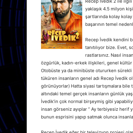
Recep İvedik 2 ile ilgi
yaklaşık 4.5 milyon ki
şartlarında kolay kolay
başarının temel nedenl
Recep İvedik kendini bi
tanıtılıyor bize. Evet, 
rastlarsınız. Nasıl insa
özgürlük, kadın-erkek ilişkileri, genel kültür
Otobüste ya da minibüste otururken sürekli 
tüküren insanların genel adı Recep İvedik o
görünüyorlar) Hatta siyasi tartışmalara bile 
altındaki temel gerçek insanların günlük ya
İvedik’in çok normal birşeymiş gibi yapabiliyo
insan görseniz ayıplar ” Ay terbiyesiz herif
bunun esprisini yapıp satmak olunca insanlar
Recep İvedik eğer bir televizyon projesi ol