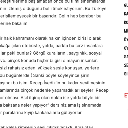
li eleştirilerime başlamadan önce bu filmi sinemalarda
G
şinin izlemiş olduğunu belirtmek istiyorum. Bu Türkiye
K
 erişilemeyecek bir başarıdır. Gelin hep beraber bu
K
erine bakalım.
MÜ
r halk kahramanı olarak halkın içinden birisi olarak
Ö
sokağa çıkın otobüste, yolda, parkta bu tarz insanlara
OY
nlar peki bunlar? Görgü kurallarını, saygınlık, sosyal
SA
 vb. birçok konuda hiçbir bilgisi olmayan insanlar.
SE
sizi rahatsız eden, yüksek sesle konuşan, yerlere
SI
ldu bugünlerde.( Sanki böyle söyleyince şirin
taşındı bu isim. Recep İvedik’in bu kadar sevilmesinin
şamlarında birçok nedenle yapamadıkları şeyleri Recep
E
r olması. Asıl ilginç olan nokta ise yolda böyle bir
 ya baksana neler yapıyor” dersiniz ama iş sinemada
 paralarına kıyıp kahkahalarla gülüyorlar.
arak kalsa kimsenin sesi çıkmayacaktı. Ama olay