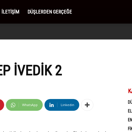
İLETIŞIM
DÜŞLERDEN GERÇEĞE
P İVEDIK 2
K
D
WhatsApp
Linkedin
EL
EN
FI