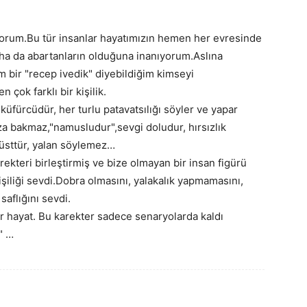
ıyorum.Bu tür insanlar hayatımızın hemen her evresinde
daha da abartanların olduğuna inanıyorum.Aslına
 bir "recep ivedik" diyebildiğim kimseyi
çok farklı bir kişilik.
küfürcüdür, her turlu patavatsılığı söyler ve yapar
za bakmaz,"namusludur",sevgi doludur, hırsızlık
rüsttür, yalan söylemez…
ekteri birleştirmiş ve bize olmayan bir insan figürü
işiliği sevdi.Dobra olmasını, yalakalık yapmamasını,
aflığını sevdi.
ir hayat. Bu karekter sadece senaryolarda kaldı
" …