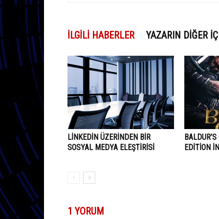
İLGILI HABERLER
YAZARIN DIĞER İÇ
LINKEDIN ÜZERINDEN BIR
BALDUR’S 
SOSYAL MEDYA ELEŞTIRISI
EDITION İ
1 YORUM