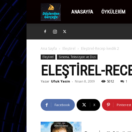
Düşlerden
ANASAYFA
ÖYKÜLERIM
Gerçeğe
Ana Sayfa
Eleştirel
Eleştirel-Recep İvedik 2
Eleştirel
Sinema, Televizyon ve Dizi
ELEŞTIREL-RECE
Yazar
Ufuk Yasin
-
Nisan 8, 2009
5012
1
Facebook
X
Pinterest