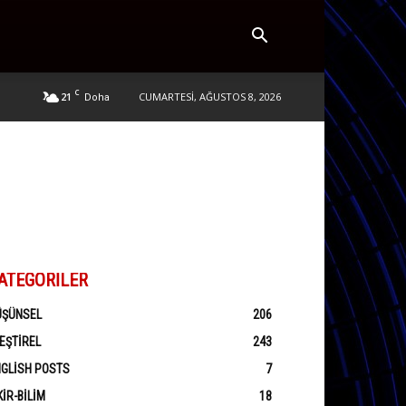
C
21
CUMARTESI, AĞUSTOS 8, 2026
Doha
ATEGORILER
ÜŞÜNSEL
206
EŞTIREL
243
GLISH POSTS
7
KIR-BILIM
18