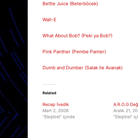
Bettle Juice (Beterböcek)
Wall-E
What About Bob? (Peki ya Bob?)
Pink Panther (Pembe Panter)
Dumb and Dumber (Salak ile Avanak)
Related
Recep İvedik
A.R.O.G Değ
Mart 2, 2008
Aralık 21, 2
"Eleştirel" içinde
"Eleştirel" i