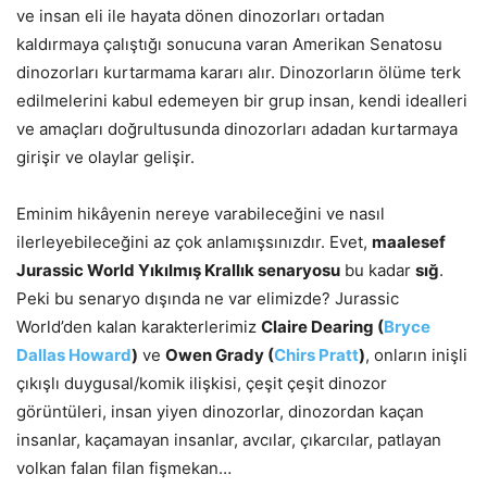
ve insan eli ile hayata dönen dinozorları ortadan
kaldırmaya çalıştığı sonucuna varan Amerikan Senatosu
dinozorları kurtarmama kararı alır. Dinozorların ölüme terk
edilmelerini kabul edemeyen bir grup insan, kendi idealleri
ve amaçları doğrultusunda dinozorları adadan kurtarmaya
girişir ve olaylar gelişir.
Eminim hikâyenin nereye varabileceğini ve nasıl
ilerleyebileceğini az çok anlamışsınızdır. Evet,
maalesef
Jurassic World Yıkılmış Krallık senaryosu
bu kadar
sığ
.
Peki bu senaryo dışında ne var elimizde? Jurassic
World’den kalan karakterlerimiz
Claire Dearing (
Bryce
Dallas Howard
)
ve
Owen Grady (
Chirs Pratt
)
, onların inişli
çıkışlı duygusal/komik ilişkisi, çeşit çeşit dinozor
görüntüleri, insan yiyen dinozorlar, dinozordan kaçan
insanlar, kaçamayan insanlar, avcılar, çıkarcılar, patlayan
volkan falan filan fişmekan…