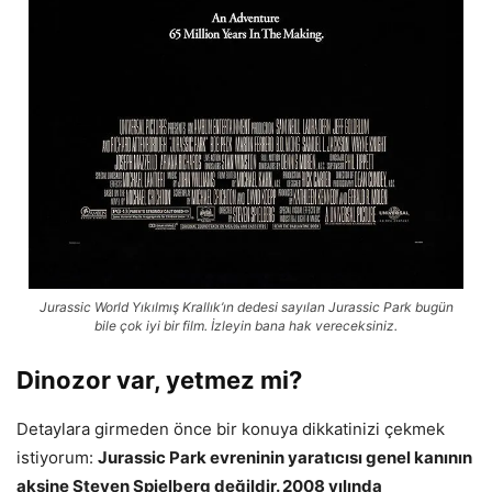
Jurassic World Yıkılmış Krallık’ın dedesi sayılan Jurassic Park bugün
bile çok iyi bir film. İzleyin bana hak vereceksiniz.
Dinozor var, yetmez mi?
Detaylara girmeden önce bir konuya dikkatinizi çekmek
istiyorum:
Jurassic Park evreninin yaratıcısı genel kanının
aksine Steven Spielberg değildir. 2008 yılında