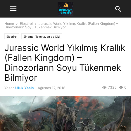
Home
Eleştirel
Jurassic World Yıkılmış Krallık (Fallen Kingdom) –
Dinozorların Soyu Tükenmek Bilmiyor
Eleştirel
Sinema, Televizyon ve Dizi
Jurassic World Yıkılmış Krallık
(Fallen Kingdom) –
Dinozorların Soyu Tükenmek
Bilmiyor
7325
0
Yazar
Ufuk Yasin
-
Ağustos 17, 2018