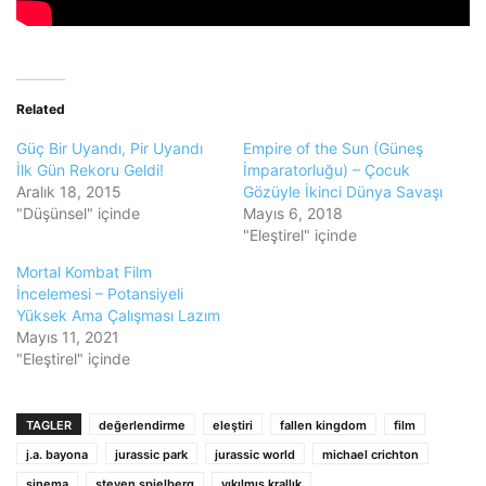
Related
Güç Bir Uyandı, Pir Uyandı
Empire of the Sun (Güneş
İlk Gün Rekoru Geldi!
İmparatorluğu) – Çocuk
Aralık 18, 2015
Gözüyle İkinci Dünya Savaşı
"Düşünsel" içinde
Mayıs 6, 2018
"Eleştirel" içinde
Mortal Kombat Film
İncelemesi – Potansiyeli
Yüksek Ama Çalışması Lazım
Mayıs 11, 2021
"Eleştirel" içinde
TAGLER
değerlendirme
eleştiri
fallen kingdom
film
j.a. bayona
jurassic park
jurassic world
michael crichton
sinema
steven spielberg
yıkılmış krallık