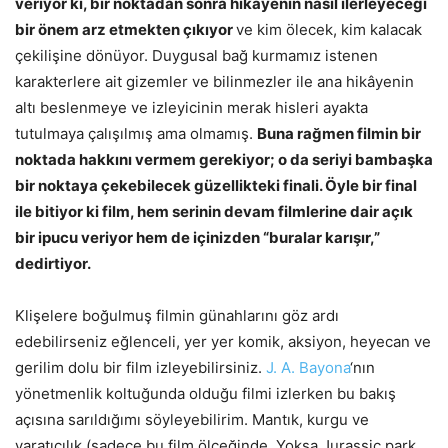
veriyor ki, bir noktadan sonra hikâyenin nasıl ilerleyeceği
bir önem arz etmekten çıkıyor
ve kim ölecek, kim kalacak
çekilişine dönüyor. Duygusal bağ kurmamız istenen
karakterlere ait gizemler ve bilinmezler ile ana hikâyenin
altı beslenmeye ve izleyicinin merak hisleri ayakta
tutulmaya çalışılmış ama olmamış.
Buna rağmen filmin bir
noktada hakkını vermem gerekiyor; o da seriyi bambaşka
bir noktaya çekebilecek güzellikteki finali. Öyle bir final
ile bitiyor ki film, hem serinin devam filmlerine dair açık
bir ipucu veriyor hem de içinizden “buralar karışır,”
dedirtiyor.
Klişelere boğulmuş filmin günahlarını göz ardı
edebilirseniz eğlenceli, yer yer komik, aksiyon, heyecan ve
gerilim dolu bir film izleyebilirsiniz.
J. A. Bayona
‘nın
yönetmenlik koltuğunda olduğu filmi izlerken bu bakış
açısına sarıldığımı söyleyebilirim. Mantık, kurgu ve
yaratıcılık (sadece bu film ölçeğinde. Yoksa Jurassic park