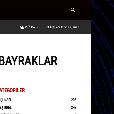
C
21
CUMA, AĞUSTOS 7, 2026
Doha
 BAYRAKLAR
ATEGORILER
ÜŞÜNSEL
206
EŞTIREL
243