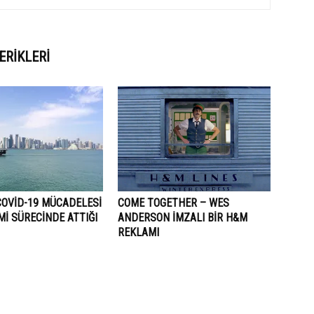
ERIKLERI
COVID-19 MÜCADELESI
COME TOGETHER – WES
I SÜRECINDE ATTIĞI
ANDERSON İMZALI BIR H&M
REKLAMI