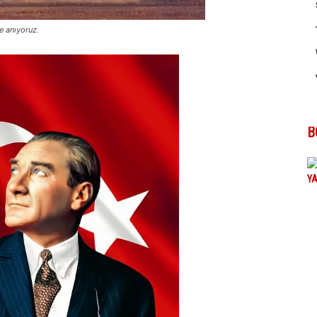
e anıyoruz.
B