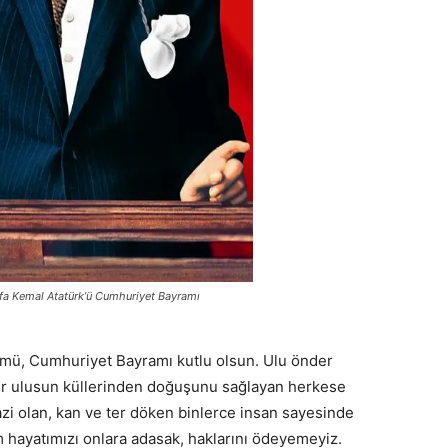
fa Kemal Atatürk’ü Cumhuriyet Bayramı
ümü, Cumhuriyet Bayramı kutlu olsun. Ulu önder
bir ulusun küllerinden doğuşunu sağlayan herkese
zi olan, kan ve ter döken binlerce insan sayesinde
 hayatımızı onlara adasak, haklarını ödeyemeyiz.