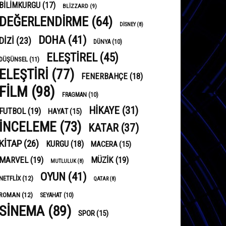
BILIMKURGU
(17)
BLIZZARD
(9)
DEĞERLENDIRME
(64)
DISNEY
(8)
DOHA
(41)
DIZI
(23)
DÜNYA
(10)
ELEŞTIREL
(45)
DÜŞÜNSEL
(11)
ELEŞTIRI
(77)
FENERBAHÇE
(18)
FILM
(98)
FRAGMAN
(10)
HIKAYE
(31)
FUTBOL
(19)
HAYAT
(15)
INCELEME
(73)
KATAR
(37)
KITAP
(26)
KURGU
(18)
MACERA
(15)
MARVEL
(19)
MÜZIK
(19)
MUTLULUK
(8)
OYUN
(41)
NETFLIX
(12)
QATAR
(8)
ROMAN
(12)
SEYAHAT
(10)
SINEMA
(89)
SPOR
(15)