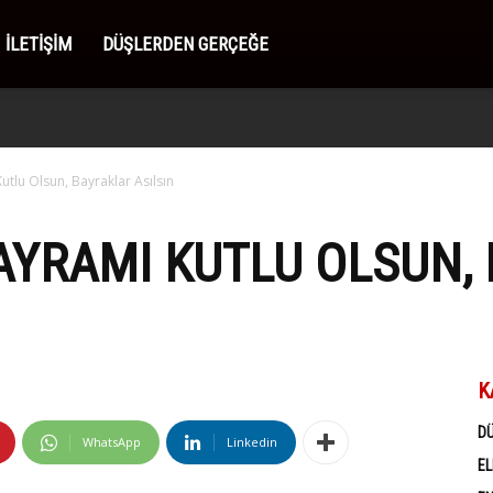
İLETIŞIM
DÜŞLERDEN GERÇEĞE
tlu Olsun, Bayraklar Asılsın
AYRAMI KUTLU OLSUN,
K
D
WhatsApp
Linkedin
EL