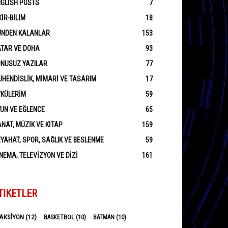
GLISH POSTS
7
KIR-BILIM
18
ÜNDEN KALANLAR
153
ATAR VE DOHA
93
ONUSUZ YAZILAR
77
HENDISLIK, MIMARI VE TASARIM
17
YKÜLERIM
59
UN VE EĞLENCE
65
NAT, MÜZIK VE KITAP
159
YAHAT, SPOR, SAĞLIK VE BESLENME
59
NEMA, TELEVIZYON VE DIZI
161
TIKETLER
AKSIYON
(12)
BASKETBOL
(10)
BATMAN
(10)