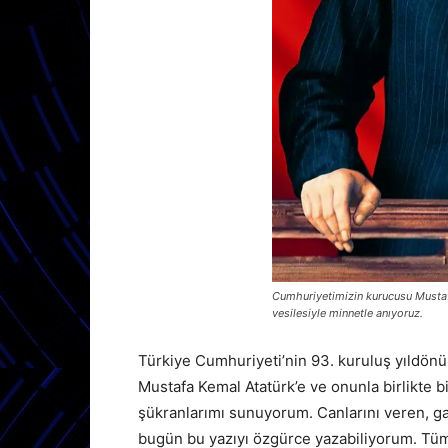
Cumhuriyetimizin kurucusu Musta
vesilesiyle minnetle anıyoruz.
Türkiye Cumhuriyeti’nin 93. kuruluş yıldön
Mustafa Kemal Atatürk’e ve onunla birlikte 
şükranlarımı sunuyorum. Canlarını veren, ga
bugün bu yazıyı özgürce yazabiliyorum. Tüm