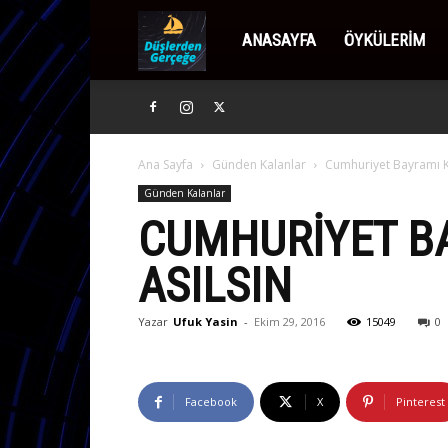
Düşlerden
ANASAYFA
ÖYKÜLERIM
Gerçeğe
Ana Sayfa
Günden Kalanlar
Cumhuriyet Bayramı Ku
Günden Kalanlar
CUMHURIYET B
ASILSIN
Yazar
Ufuk Yasin
-
Ekim 29, 2016
15049
0
Facebook
X
Pinterest