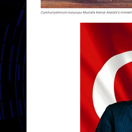
Cumhuriyetimizin kurucusu Mustafa Kemal Atatürk'ü minnetl