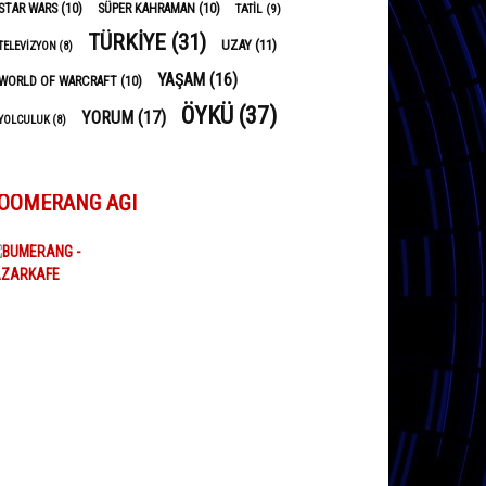
STAR WARS
(10)
SÜPER KAHRAMAN
(10)
TATIL
(9)
TÜRKIYE
(31)
UZAY
(11)
TELEVIZYON
(8)
YAŞAM
(16)
WORLD OF WARCRAFT
(10)
ÖYKÜ
(37)
YORUM
(17)
YOLCULUK
(8)
OOMERANG AĞI