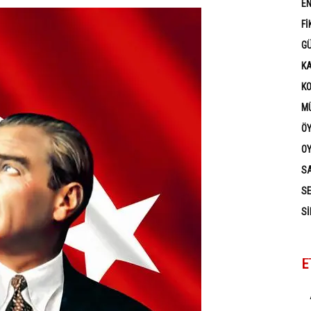
EN
FI
G
K
K
MÜ
Ö
OY
SA
SE
SI
E