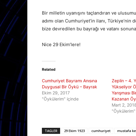
Bir milletin uyanışını taçlandıran ve ulusu
adımı olan Cumhuriyet’in ilanı, Türkiye’nin d
bize devredilen bu bayrağı ve vatanı sonun
Nice 29 Ekim’lere!
Related
Cumhuriyet Bayramı Anısına
Zeplin – 4. Y
Duygusal Bir Öykü – Bayrak
Yükseliyor 
Ekim 29, 2017
Yarışması Bi
"Öykülerim" içinde
Kazanan Ö
Mart 2, 201
"Öykülerim"
TAGLER
29 Ekim 1923
cumhuriyet
mustafa ke