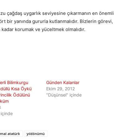
muzu çağdaş uygarlık seviyesine çıkarmanın en önemli
ört bir yanında gururla kutlanmalıdır. Bizlerin görevi,
a kadar korumak ve yüceltmek olmalıdır.
erli Bilimkurgu
Günden Kalanlar
Ödüllü Kısa Öykü
Ekim 29, 2012
rincilik Ödülünü
"Düşünsel" içinde
yküm
8
 içinde
mal atatürk
yıldönümü