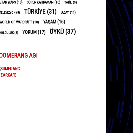
STAR WARS
(10)
SÜPER KAHRAMAN
(10)
TATIL
(9)
TÜRKIYE
(31)
UZAY
(11)
TELEVIZYON
(8)
YAŞAM
(16)
WORLD OF WARCRAFT
(10)
ÖYKÜ
(37)
YORUM
(17)
YOLCULUK
(8)
OOMERANG AĞI