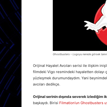
Ghostbusters – Logoyu nerede görsek tanırı
Orijinal Hayalet Avcıları serisi ile ilişkim in
filmdeki Vigo resmindeki hayaletten dolayı ç
yüzleşmek durumundaydım. Yani beynimdeki 
avcıları dedikçe.
Orijinal serinin dışında severek izlediğim ik
başkaydı. Birisi
Filmation’un Ghostbusters u