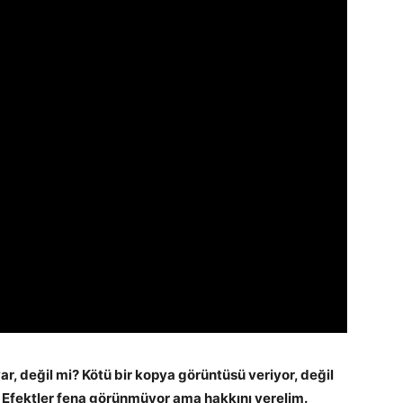
var, değil mi? Kötü bir kopya görüntüsü veriyor, değil
 Efektler fena görünmüyor ama hakkını verelim.