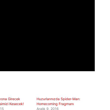
yona Girecek
Huzurlarınızda Spider-Man:
simizi Kesecek!
Homecoming Fragmanı
015
Aralık 9, 2016