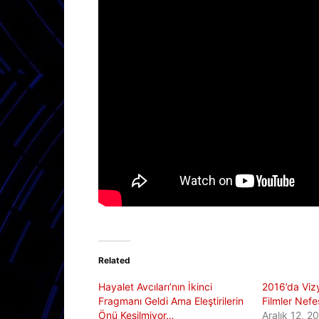
Related
Hayalet Avcıları’nın İkinci
2016’da Viz
Fragmanı Geldi Ama Eleştirilerin
Filmler Nefe
Önü Kesilmiyor…
Aralık 12, 2