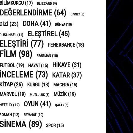
BILIMKURGU
(17)
BLIZZARD
(9)
DEĞERLENDIRME
(64)
DISNEY
(8)
DOHA
(41)
DIZI
(23)
DÜNYA
(10)
ELEŞTIREL
(45)
DÜŞÜNSEL
(11)
ELEŞTIRI
(77)
FENERBAHÇE
(18)
FILM
(98)
FRAGMAN
(10)
HIKAYE
(31)
FUTBOL
(19)
HAYAT
(15)
INCELEME
(73)
KATAR
(37)
KITAP
(26)
KURGU
(18)
MACERA
(15)
MARVEL
(19)
MÜZIK
(19)
MUTLULUK
(8)
OYUN
(41)
NETFLIX
(12)
QATAR
(8)
ROMAN
(12)
SEYAHAT
(10)
SINEMA
(89)
SPOR
(15)