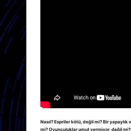
Nasıl? Espriler kötü, değil mi? Bir yapaylık 
mi? Oyunculuklar umut vermiyor, değil mi?