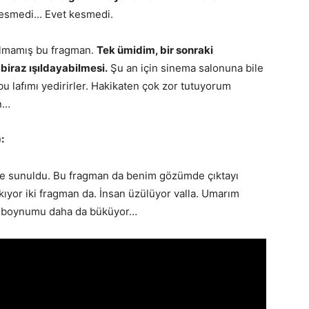
esmedi… Evet kesmedi.
Olmamış bu fragman.
Tek ümidim, bir sonraki
biraz ışıldayabilmesi.
Şu an için sinema salonuna bile
u lafımı yedirirler. Hakikaten çok zor tutuyorum
in…
:
re sunuldu. Bu fragman da benim gözümde çıktayı
kıyor iki fragman da. İnsan üzülüyor valla. Umarım
al boynumu daha da büküyor…