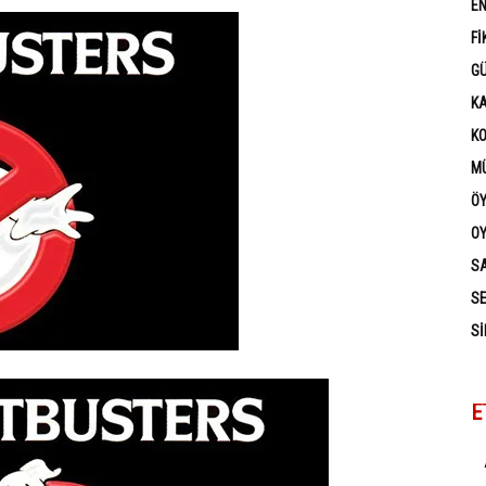
EN
FI
G
K
K
MÜ
Ö
OY
SA
SE
SI
E