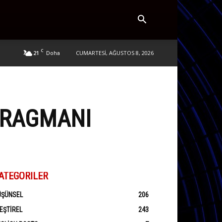
C
21
CUMARTESI, AĞUSTOS 8, 2026
Doha
FRAGMANI
ATEGORILER
ÜŞÜNSEL
206
EŞTIREL
243