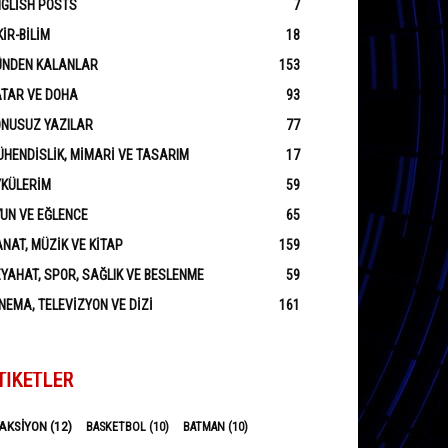
GLISH POSTS
7
KIR-BILIM
18
ÜNDEN KALANLAR
153
ATAR VE DOHA
93
ONUSUZ YAZILAR
77
HENDISLIK, MIMARI VE TASARIM
17
YKÜLERIM
59
UN VE EĞLENCE
65
NAT, MÜZIK VE KITAP
159
YAHAT, SPOR, SAĞLIK VE BESLENME
59
NEMA, TELEVIZYON VE DIZI
161
TIKETLER
AKSIYON
(12)
BASKETBOL
(10)
BATMAN
(10)