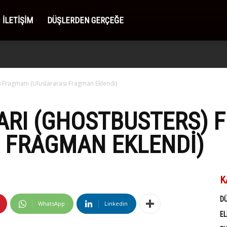
İLETIŞIM
DÜŞLERDEN GERÇEĞE
) Fragmanı (Uluslararası Fragman Eklendi)
ARI (GHOSTBUSTERS) 
 FRAGMAN EKLENDI)
K
D
WhatsApp
Linkedin
EL