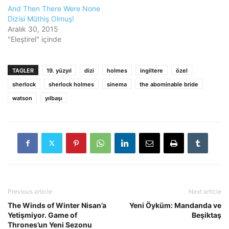
And Then There Were None
Dizisi Müthiş Olmuş!
Aralık 30, 2015
"Eleştirel" içinde
TAGLER
19. yüzyıl
dizi
holmes
ingiltere
özel
sherlock
sherlock holmes
sinema
the abominable bride
watson
yılbaşı
Previous article
Next article
The Winds of Winter Nisan’a
Yeni Öyküm: Mandanda ve
Yetişmiyor. Game of
Beşiktaş
Thrones’un Yeni Sezonu