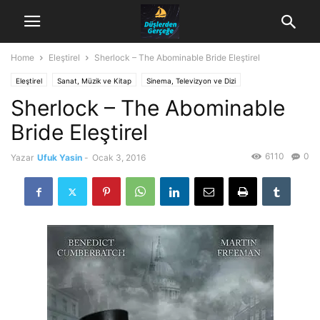
Home
Eleştirel
Sherlock – The Abominable Bride Eleştirel
Eleştirel
Sanat, Müzik ve Kitap
Sinema, Televizyon ve Dizi
Sherlock – The Abominable
Bride Eleştirel
6110
0
Yazar
Ufuk Yasin
-
Ocak 3, 2016