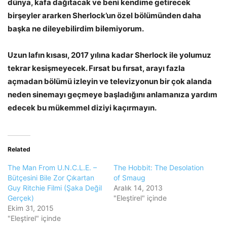
dünya, kafa dağıtacak ve beni kendime getirecek
birşeyler ararken Sherlock’un özel bölümünden daha
başka ne dileyebilirdim bilemiyorum.
Uzun lafın kısası, 2017 yılına kadar Sherlock ile yolumuz
tekrar kesişmeyecek. Fırsat bu fırsat, arayı fazla
açmadan bölümü izleyin ve televizyonun bir çok alanda
neden sinemayı geçmeye başladığını anlamanıza yardım
edecek bu mükemmel diziyi kaçırmayın.
Related
The Man From U.N.C.L.E. –
The Hobbit: The Desolation
Bütçesini Bile Zor Çıkartan
of Smaug
Guy Ritchie Filmi (Şaka Değil
Aralık 14, 2013
Gerçek)
"Eleştirel" içinde
Ekim 31, 2015
"Eleştirel" içinde