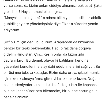
verse sonra da bizim onları ciddiye almamızı beklese? Şaka
gibi di mi? Hayal etmesi bile saçma.
“Manyak mısın oğlum?” o adamı bilim yapın dedik siz abidik
gubidik şeylere yönelmişsiniz diye Fizan’a sürerler yemin
ediyorum.
Sırf bizim için değil bu durum. Araplardan da bizimkine
benzer bir tepki beklenebilir. Hadi biraz daha doğuya
gidelim Hindistan, Çin… Kesin onlar da bizim gibi
davranırlardı. Bu demek oluyor ki batılıların kendine
güvenleri kendileri ile alay dahi edebilmelerini sağlıyor. Bu
bir üst mertebe arkadaşlar. Bizim daha oraya çıkabilmemiz
için ekmek almaya fırına gitmeyi bırakmamız lazım. Doğu ile
batı medeniyetleri arasındaki bu fark ışık hızı ile kapansa
bile ne kadar sürer ben bilemedim, bir bilene sorun gelin
bana da anlatın.