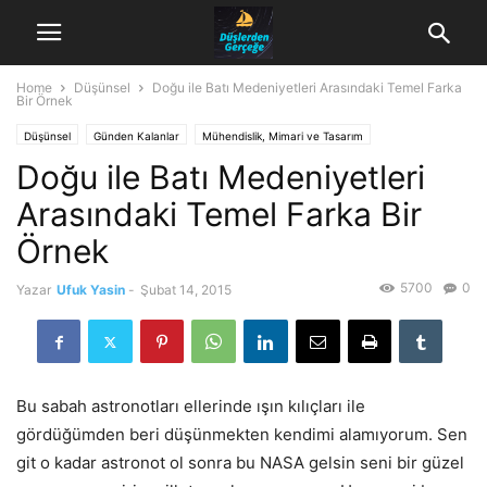
Home
Düşünsel
Doğu ile Batı Medeniyetleri Arasındaki Temel Farka
Bir Örnek
Düşünsel
Günden Kalanlar
Mühendislik, Mimari ve Tasarım
Doğu ile Batı Medeniyetleri
Arasındaki Temel Farka Bir
Örnek
5700
0
Yazar
Ufuk Yasin
-
Şubat 14, 2015
Bu sabah astronotları ellerinde ışın kılıçları ile
gördüğümden beri düşünmekten kendimi alamıyorum. Sen
git o kadar astronot ol sonra bu NASA gelsin seni bir güzel