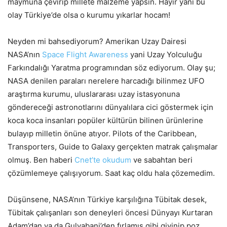
maymuna çevirip millete malzeme yapsın. Hayır yani bu
olay Türkiye’de olsa o kurumu yıkarlar hocam!
Neyden mi bahsediyorum? Amerikan Uzay Dairesi
NASA’nın
Space Flight Awareness
yani Uzay Yolculuğu
Farkındalığı Yaratma programından söz ediyorum. Olay şu;
NASA denilen paraları nerelere harcadığı bilinmez UFO
araştırma kurumu, uluslararası uzay istasyonuna
göndereceği astronotlarını dünyalılara cici göstermek için
koca koca insanları popüler kültürün bilinen ürünlerine
bulayıp milletin önüne atıyor. Pilots of the Caribbean,
Transporters, Guide to Galaxy gerçekten matrak çalışmalar
olmuş. Ben haberi
Cnet’te okudum
ve sabahtan beri
çözümlemeye çalışıyorum. Saat kaç oldu hala çözemedim.
Düşünsene, NASA’nın Türkiye karşılığına Tübitak desek,
Tübitak çalışanları son deneyleri öncesi Dünyayı Kurtaran
Adam’dan ya da Gulyabani’den fırlamış gibi giyinip poz