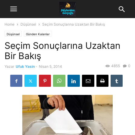
Home
Düşünsel
Seçim Sonuçlarına Uzaktan Bir Bakış
Düşünsel
Günden Kalanlar
Seçim Sonuçlarına Uzaktan
Bir Bakış
4855
0
Yazar
Ufuk Yasin
-
Nisan 5, 2014