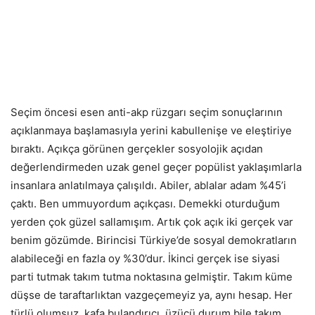
Seçim öncesi esen anti-akp rüzgarı seçim sonuçlarının
açıklanmaya başlamasıyla yerini kabullenişe ve eleştiriye
bıraktı. Açıkça görünen gerçekler sosyolojik açıdan
değerlendirmeden uzak genel geçer popülist yaklaşımlarla
insanlara anlatılmaya çalışıldı. Abiler, ablalar adam %45’i
çaktı. Ben ummuyordum açıkçası. Demekki oturduğum
yerden çok güzel sallamışım. Artık çok açık iki gerçek var
benim gözümde. Birincisi Türkiye’de sosyal demokratların
alabileceği en fazla oy %30’dur. İkinci gerçek ise siyasi
parti tutmak takım tutma noktasına gelmiştir. Takım küme
düşse de taraftarlıktan vazgeçemeyiz ya, aynı hesap. Her
türlü olumsuz, kafa bulandırıcı, üzücü durum bile takım