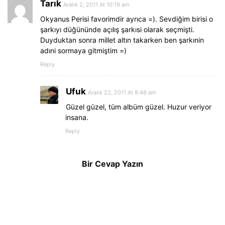
Tarık
Aralık 2, 2011 At 10:19 am
Okyanus Perisi favorimdir ayrıca =). Sevdiğim birisi o
şarkıyı düğününde açılış şarkısi olarak seçmişti.
Duyduktan sonra millet altın takarken ben şarkınin
adıni sormaya gitmiştim =)
Reply
Ufuk
Aralık 22, 2011 At 8:48 am
Güzel güzel, tüm albüm güzel. Huzur veriyor
insana.
Reply
Bir Cevap Yazın