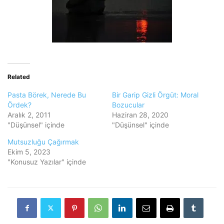
Related
Pasta Börek, Nerede Bu
Bir Garip Gizli Örgüt: Moral
Ördek?
Bozucular
Aralık 2, 2011
Haziran 28, 2020
"Düşünsel" içinde
"Düşünsel" içinde
Mutsuzluğu Çağırmak
Ekim 5, 2023
"Konusuz Yazılar" içinde