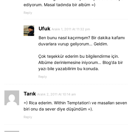
ediyorum. Masal tadında bir albüm =)
Reply
Ufuk
Aralık 1, 2011 At 11:32 pm
Ben bunu nasıl kaçırmışım? Bir dakika kafamı
duvarlara vurup geliyorum… Geldim.
Çok teşekkür ederim bu bilgilendirme için.
Albüme derinlemesine iniyorum… Blog’da bir
yazı bile yazabilirim bu konuda.
Reply
Tarık
Aralık 2, 2011 At 10:14 am
=) Rica ederim. Within Temptation’ı ve masalları seven
biri onu da sever diye düşündüm =).
Reply