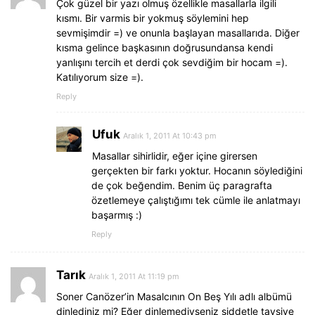
Çok güzel bir yazı olmuş özellikle masallarla ilgili
kısmı. Bir varmis bir yokmuş söylemini hep
sevmişimdir =) ve onunla başlayan masallarıda. Diğer
kısma gelince başkasının doğrusundansa kendi
yanlışını tercih et derdi çok sevdiğim bir hocam =).
Katılıyorum size =).
Reply
Ufuk
Aralık 1, 2011 At 10:43 pm
Masallar sihirlidir, eğer içine girersen
gerçekten bir farkı yoktur. Hocanın söylediğini
de çok beğendim. Benim üç paragrafta
özetlemeye çalıştığımı tek cümle ile anlatmayı
başarmış :)
Reply
Tarık
Aralık 1, 2011 At 11:19 pm
Soner Canözer’in Masalcının On Beş Yılı adlı albümü
dinlediniz mi? Eğer dinlemediyseniz şiddetle tavsiye