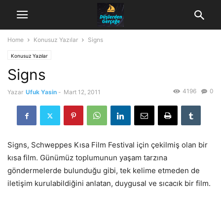
Home
Konusuz Yazılar
Signs
Konusuz Yazılar
Signs
4196
0
Yazar
Ufuk Yasin
-
Mart 12, 2011
Signs, Schweppes Kısa Film Festival için çekilmiş olan bir
kısa film. Günümüz toplumunun yaşam tarzına
göndermelerde bulunduğu gibi, tek kelime etmeden de
iletişim kurulabildiğini anlatan, duygusal ve sıcacık bir film.