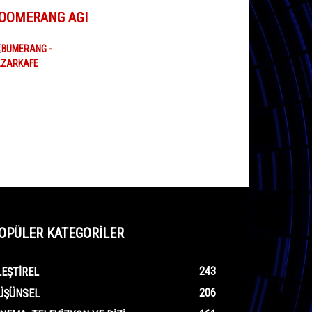
OOMERANG AĞI
OPÜLER KATEGORİLER
243
LEŞTIREL
206
ÜŞÜNSEL