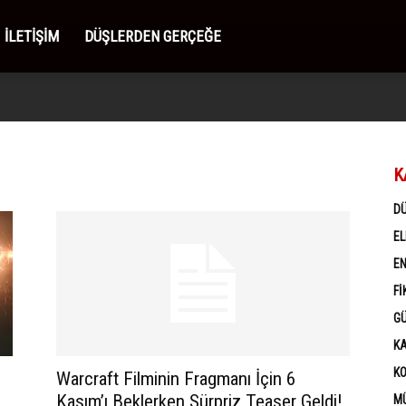
İLETIŞIM
DÜŞLERDEN GERÇEĞE
K
D
EL
EN
FI
G
K
K
i
Warcraft Filminin Fragmanı İçin 6
Kasım’ı Beklerken Sürpriz Teaser Geldi!
MÜ