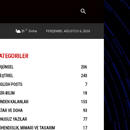
C
21
PERŞEMBE, AĞUSTOS 6, 2026
Doha
ATEGORILER
ÜŞÜNSEL
206
EŞTIREL
243
GLISH POSTS
7
KIR-BILIM
18
ÜNDEN KALANLAR
153
ATAR VE DOHA
93
ONUSUZ YAZILAR
77
HENDISLIK, MIMARI VE TASARIM
17