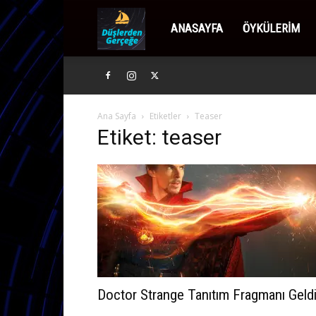
Düşlerden
ANASAYFA
ÖYKÜLERIM
Gerçeğe
Ana Sayfa
Etiketler
Teaser
Etiket: teaser
Doctor Strange Tanıtım Fragmanı Geld