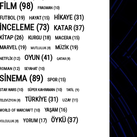
FILM
(98)
FRAGMAN
(10)
HIKAYE
(31)
FUTBOL
(19)
HAYAT
(15)
INCELEME
(73)
KATAR
(37)
KITAP
(26)
KURGU
(18)
MACERA
(15)
MARVEL
(19)
MÜZIK
(19)
MUTLULUK
(8)
OYUN
(41)
NETFLIX
(12)
QATAR
(8)
ROMAN
(12)
SEYAHAT
(10)
SINEMA
(89)
SPOR
(15)
STAR WARS
(10)
SÜPER KAHRAMAN
(10)
TATIL
(9)
TÜRKIYE
(31)
UZAY
(11)
TELEVIZYON
(8)
YAŞAM
(16)
WORLD OF WARCRAFT
(10)
ÖYKÜ
(37)
YORUM
(17)
YOLCULUK
(8)