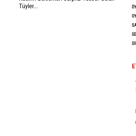
Tüyler...
Ö
OY
SA
SE
SI
E