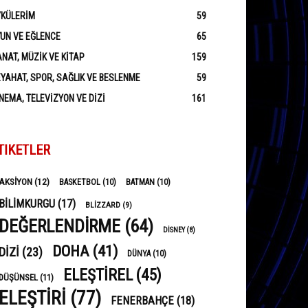
YKÜLERIM
59
UN VE EĞLENCE
65
NAT, MÜZIK VE KITAP
159
YAHAT, SPOR, SAĞLIK VE BESLENME
59
NEMA, TELEVIZYON VE DIZI
161
TIKETLER
AKSIYON
(12)
BASKETBOL
(10)
BATMAN
(10)
BILIMKURGU
(17)
BLIZZARD
(9)
DEĞERLENDIRME
(64)
DISNEY
(8)
DOHA
(41)
DIZI
(23)
DÜNYA
(10)
ELEŞTIREL
(45)
DÜŞÜNSEL
(11)
ELEŞTIRI
(77)
FENERBAHÇE
(18)