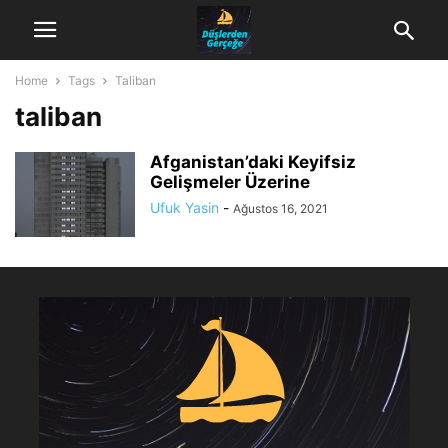
Home
Tags
Taliban
taliban
Afganistan’daki Keyifsiz
Gelişmeler Üzerine
Ufuk Yasin
-
Ağustos 16, 2021