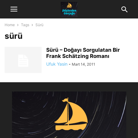
Home
Tags
Sürü
sürü
Sürü – Doğayı Sorgulatan Bir
Frank Schätzing Romanı
Ufuk Yasin
-
Mart 14, 2011