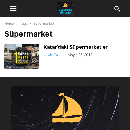
Home
Tags
Süpermarket
Süpermarket
Katar’daki Süpermarketler
Ufuk Yasin
-
Mayıs 26, 2018