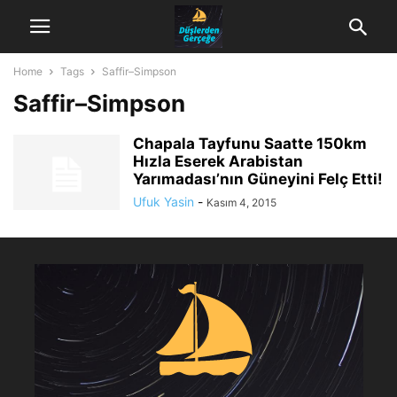
Home
Tags
Saffir–Simpson
Saffir–Simpson
Chapala Tayfunu Saatte 150km
Hızla Eserek Arabistan
Yarımadası’nın Güneyini Felç Etti!
Ufuk Yasin
-
Kasım 4, 2015