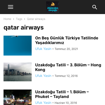
Home
Tags
Qatar airways
qatar airways
On Beş Günlük Türkiye Tatilinde
Yaşadıklarımız
Ufuk Yasin
-
Temmuz 20, 2021
Uzakdoğu Tatili – 3. Bölüm – Hong
Kong
Ufuk Yasin
-
Temmuz 12, 2016
Uzakdoğu Tatili – 1. Bölüm –
Phuket – Tayland
Ufuk Yasin
-
Haziran 10, 2016