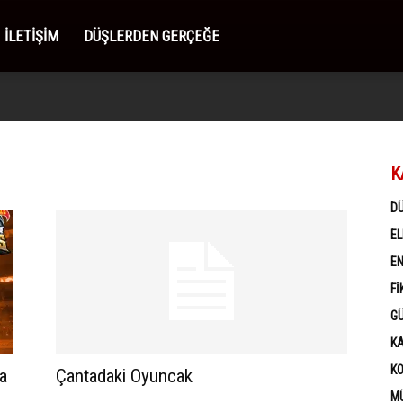
İLETIŞIM
DÜŞLERDEN GERÇEĞE
K
D
EL
EN
FI
G
K
K
a
Çantadaki Oyuncak
MÜ