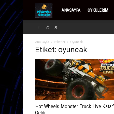
Düşlerden
ANASAYFA
ÖYKÜLERIM
Gerçeğe
Ana Sayfa
Etiketler
Oyuncak
Etiket: oyuncak
Hot Wheels Monster Truck Live Katar’
Geldi