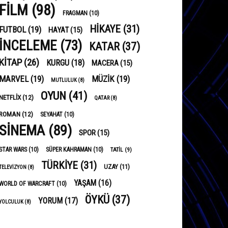
FILM
(98)
FRAGMAN
(10)
HIKAYE
(31)
FUTBOL
(19)
HAYAT
(15)
INCELEME
(73)
KATAR
(37)
KITAP
(26)
KURGU
(18)
MACERA
(15)
MARVEL
(19)
MÜZIK
(19)
MUTLULUK
(8)
OYUN
(41)
NETFLIX
(12)
QATAR
(8)
ROMAN
(12)
SEYAHAT
(10)
SINEMA
(89)
SPOR
(15)
STAR WARS
(10)
SÜPER KAHRAMAN
(10)
TATIL
(9)
TÜRKIYE
(31)
UZAY
(11)
TELEVIZYON
(8)
YAŞAM
(16)
WORLD OF WARCRAFT
(10)
ÖYKÜ
(37)
YORUM
(17)
YOLCULUK
(8)