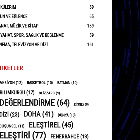
YKÜLERIM
59
UN VE EĞLENCE
65
NAT, MÜZIK VE KITAP
159
YAHAT, SPOR, SAĞLIK VE BESLENME
59
NEMA, TELEVIZYON VE DIZI
161
TIKETLER
AKSIYON
(12)
BASKETBOL
(10)
BATMAN
(10)
BILIMKURGU
(17)
BLIZZARD
(9)
DEĞERLENDIRME
(64)
DISNEY
(8)
DOHA
(41)
DIZI
(23)
DÜNYA
(10)
ELEŞTIREL
(45)
DÜŞÜNSEL
(11)
ELEŞTIRI
(77)
FENERBAHÇE
(18)