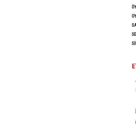
Ö
OY
SA
SE
SI
E