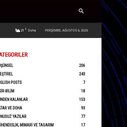
C
21
PERŞEMBE, AĞUSTOS 6, 2026
Doha
ATEGORILER
ÜŞÜNSEL
206
EŞTIREL
243
GLISH POSTS
7
KIR-BILIM
18
ÜNDEN KALANLAR
153
ATAR VE DOHA
93
ONUSUZ YAZILAR
77
HENDISLIK, MIMARI VE TASARIM
17