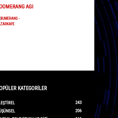
OOMERANG AĞI
OPÜLER KATEGORİLER
243
LEŞTIREL
206
ÜŞÜNSEL