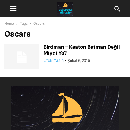
Home
Tags
Oscars
Oscars
Birdman – Keaton Batman Değil
Miydi Ya?
Ufuk Yasin
-
Şubat 6, 2015