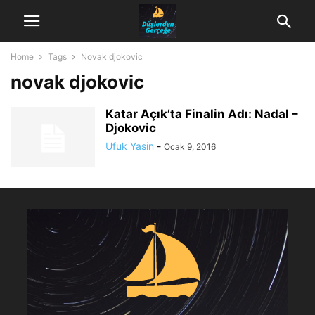
Home
Tags
Novak djokovic
novak djokovic
Katar Açık’ta Finalin Adı: Nadal –
Djokovic
Ufuk Yasin
-
Ocak 9, 2016