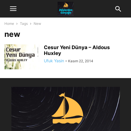
Home
Tags
New
new
Cesur Yeni Dünya – Aldous
Huxley
Ufuk Yasin
-
Kasım 22, 2014