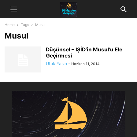
Home
Tags
Musul
Musul
Düşünsel – IŞİD’in Musul’u Ele
Geçirmesi
Ufuk Yasin
-
Haziran 11, 2014