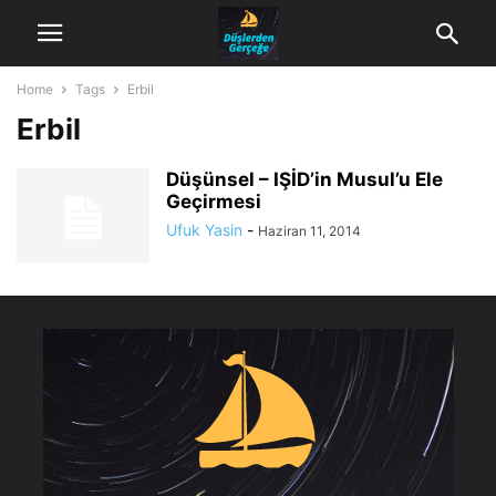
Home
Tags
Erbil
Erbil
Düşünsel – IŞİD’in Musul’u Ele
Geçirmesi
Ufuk Yasin
-
Haziran 11, 2014