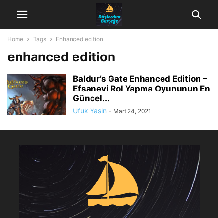
Home
Tags
Enhanced edition
enhanced edition
Baldur’s Gate Enhanced Edition –
Efsanevi Rol Yapma Oyununun En
Güncel...
Ufuk Yasin
-
Mart 24, 2021