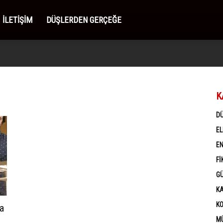
İLETIŞIM
DÜŞLERDEN GERÇEĞE
K
D
EL
EN
FI
G
K
K
a
MÜ