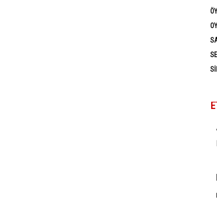
Ö
OY
SA
SE
SI
E