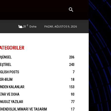
C
21
PAZAR, AĞUSTOS 9, 2026
Doha
ATEGORILER
ÜŞÜNSEL
206
EŞTIREL
243
GLISH POSTS
7
KIR-BILIM
18
ÜNDEN KALANLAR
153
ATAR VE DOHA
93
ONUSUZ YAZILAR
77
HENDISLIK, MIMARI VE TASARIM
17