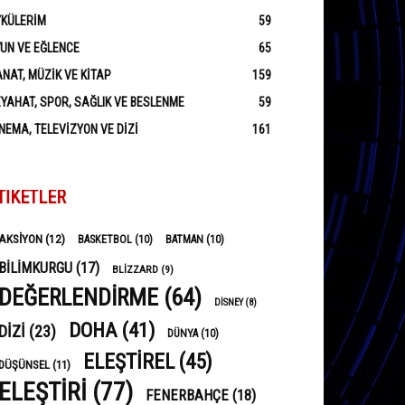
YKÜLERIM
59
UN VE EĞLENCE
65
NAT, MÜZIK VE KITAP
159
YAHAT, SPOR, SAĞLIK VE BESLENME
59
NEMA, TELEVIZYON VE DIZI
161
TIKETLER
AKSIYON
(12)
BASKETBOL
(10)
BATMAN
(10)
BILIMKURGU
(17)
BLIZZARD
(9)
DEĞERLENDIRME
(64)
DISNEY
(8)
DOHA
(41)
DIZI
(23)
DÜNYA
(10)
ELEŞTIREL
(45)
DÜŞÜNSEL
(11)
ELEŞTIRI
(77)
FENERBAHÇE
(18)