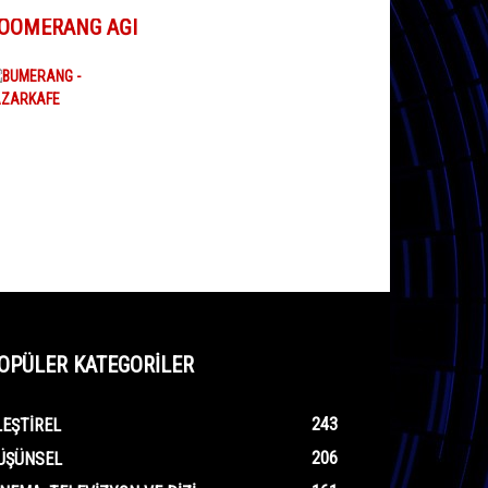
OOMERANG AĞI
OPÜLER KATEGORİLER
243
LEŞTIREL
206
ÜŞÜNSEL