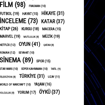
FILM
(98)
FRAGMAN
(10)
HIKAYE
(31)
FUTBOL
(19)
HAYAT
(15)
INCELEME
(73)
KATAR
(37)
KITAP
(26)
KURGU
(18)
MACERA
(15)
MARVEL
(19)
MÜZIK
(19)
MUTLULUK
(8)
OYUN
(41)
NETFLIX
(12)
QATAR
(8)
ROMAN
(12)
SEYAHAT
(10)
SINEMA
(89)
SPOR
(15)
STAR WARS
(10)
SÜPER KAHRAMAN
(10)
TATIL
(9)
TÜRKIYE
(31)
UZAY
(11)
TELEVIZYON
(8)
YAŞAM
(16)
WORLD OF WARCRAFT
(10)
ÖYKÜ
(37)
YORUM
(17)
YOLCULUK
(8)